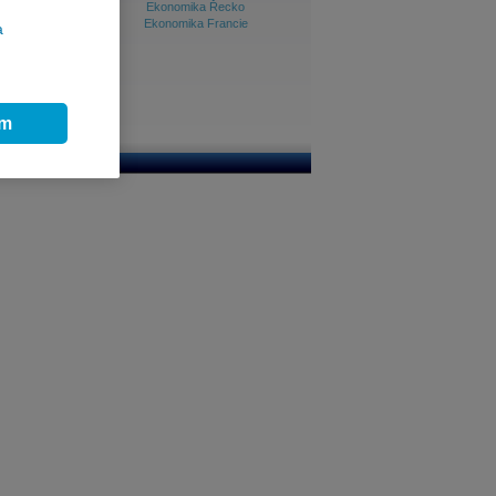
Ekonomika Řecko
Ekonomika Francie
a
ím