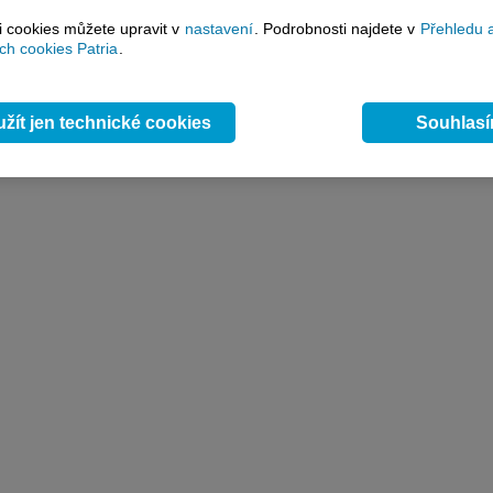
kcie Apple
Cukr
si cookies můžete upravit v
nastavení
. Podrobnosti najdete v
Přehledu 
ie Facebook
Bavlna
kcie BMW
Kakao
h cookies Patria
.
Akcie GE
cie Moneta
žít jen technické cookies
Souhlas
Tvorba aplikace:
Patria Online, a.s.
© 1997 - 2026