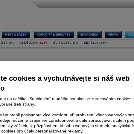
MĚNY & SAZBY
KOMODITY & DERIVÁTY
EKONOMIKA
PRÁVO
MOJ
,252
0,11%
CZK/$
20,978
-0,24%
AU
4 339,01
2,40%
BRT
83,08
4,61%
 došlo k chybě. Prosíme, zkuste navštívit chybnou stránku později.
te cookies a vychutnávejte si náš web
no
atria
|
Kariéra v Patrii
|
Podmínky užívání stránek
|
Ochrana osobních údajů
|
Pravidla diskuse
|
Inve
|
|
|
|
|
E-mail newsletter
SMS zpravodajství
Data export
Mobilní verze
R
=
Real-Time dat
nout na tlačítko „Souhlasím“ a udělíte souhlas se zpracováním cookies 
brané třetí strany.
Akcie:
Komodity:
Škola invest
Akcie ČEZ
Ropa BRENT
Akademie inves
ám mohli poskytnout více komfortu při prohlížení všech webových st
kcie NWR
Ropa WTI
Investiční stra
Komerční banka
Zemní plyn
Investiční dopo
to údaje můžeme vzájemně zpřístupňovat a dále zpracovávat s cílem pos
ie Erste Bank
Zlato
Akciový slov
lientský zážitek, tj. přizpůsobení obsahu webových stránek, analytická č
Akcie O2
Stříbro
Semináře
 cookies pro účely personalizované reklamy.
kcie Kofola
Měď
Měnová kalku