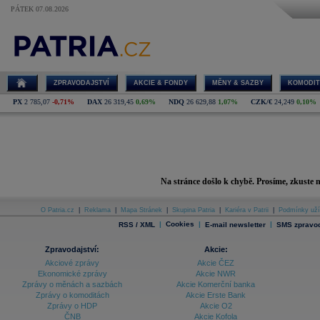
PÁTEK 07.08.2026
Chyba
ZPRAVODAJSTVÍ
AKCIE & FONDY
MĚNY & SAZBY
KOMODIT
PX
2 785,07
-0,71%
DAX
26 319,45
0,69%
NDQ
26 629,88
1,07%
CZK/€
24,249
0,10%
Chyba
Na stránce došlo k chybě. Prosíme, zkuste 
O Patria.cz
|
Reklama
|
Mapa Stránek
|
Skupina Patria
|
Kariéra v Patrii
|
Podmínky uží
|
Cookies
|
|
RSS / XML
E-mail newsletter
SMS zpravod
Zpravodajství:
Akcie:
Akciové zprávy
Akcie ČEZ
Ekonomické zprávy
Akcie NWR
Zprávy o měnách a sazbách
Akcie Komerční banka
Zprávy o komoditách
Akcie Erste Bank
Zprávy o HDP
Akcie O2
ČNB
Akcie Kofola