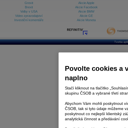
Grexit
Akcie Apple
Brexit
Akcie Facebook
Volby v USA
Akcie BMW
Video zpravodajství
Akcie GE
Investiční komentáře
Akcie Moneta
Tvorba apl
Povolte cookies a 
naplno
Stačí kliknout na tlačítko „Souhla
skupinu ČSOB a vybrané třetí stran
Abychom Vám mohli poskytnout víc
ČSOB, tak si tyto údaje můžeme vz
poskytnout co nejlepší klientský zá
analytická činnost a předávání coo