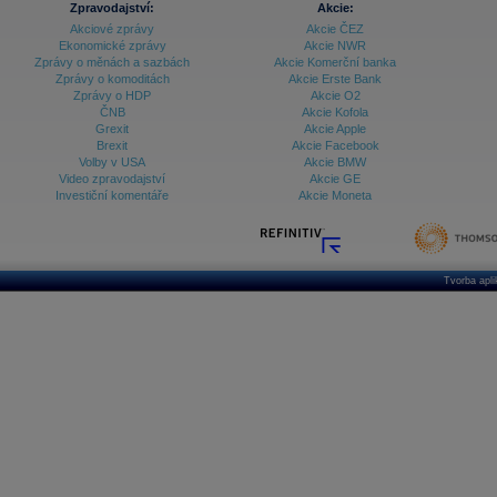
Zpravodajství:
Akcie:
Akciové zprávy
Akcie ČEZ
Archiv - Treasury alerty
Ekonomické zprávy
Akcie NWR
Zprávy o měnách a sazbách
Akcie Komerční banka
Archiv - Vývoj české koruny
Zprávy o komoditách
Akcie Erste Bank
Zprávy o HDP
Akcie O2
Archiv analýz - Makroukazatele
ČNB
Akcie Kofola
Grexit
Akcie Apple
Cenové indexy
Cenový kalkulátor
Brexit
Akcie Facebook
Ceny průmyslových výrobců - Data a prognózy
Volby v USA
Akcie BMW
(ČR)
Video zpravodajství
Akcie GE
Ceny průmyslových výrobců - Graf (ČR)
Investiční komentáře
Akcie Moneta
Ceny průmyslových výrobců - Kalendář (ČR)
Ceny průmyslových výrobců - Zpravodajství
CORPORATE WEB SOLUTION
DATA EXPORT
Databanka - Akcie
Tvorba apl
Databanka - Ceny
Databanka - Ekonomický růst
Databanka - Indexy
Databanka - Měnové kurzy
Databanka - Trh práce
Databanka - Úrokové sazby