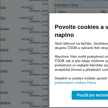
-4,62
07.08.2026 17:00:02
CSG
441,60
Název
ISIN
0,74
ČEZ
CZ000
ČEZ
1 369,00
PHILIP MORRIS ČR
CS00
ERSTE BANK
AT000
Povolte cookies a 
1,21
TMR
SK112
Doosan
503,00
naplno
-2,35
E4U
332,00
Stačí kliknout na tlačítko „Souhla
AD index - vývoj
-2,21
skupinu ČSOB a vybrané třetí stran
ERSTE
2 917,00
Region
Odeslat
select
Abychom Vám mohli poskytnout víc
-0,54
ČSOB, tak si tyto údaje můžeme vz
Gevorkyan
185,00
poskytnout co nejlepší klientský zá
0,00
analytická činnost a předávání coo
KARO
140,00
Detailně si cookies můžete upravit
-0,10
KB
1 045,00
podmínkách cookies Patria
.
-1,18
Kofola
501,00
Použít jen techn
-0,05
MONETA
197,00