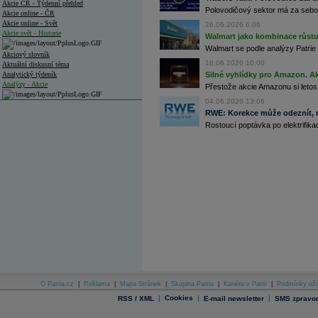
Akcie ČR - Týdenní přehled
Polovodičový sektor má za sebou
Akcie online - ČR
Akcie online - Svět
26.06.2026 6:06
Akcie svět - Historie
Walmart jako kombinace růstu 
Walmart se podle analýzy Patrie 
Akciový slovník
18.06.2026 10:00
Aktuální diskusní téma
Analytický týdeník
Silné vyhlídky pro Amazon. Ak
Analýzy - Akcie
Přestože akcie Amazonu si letos
04.06.2026 13:06
Analýzy společností - ČR
RWE: Korekce může odeznít, n
Rostoucí poptávka po elektrifikac
Analýzy společností - Střední Evropa
Analýzy společností - Svět
Ankety a diskuze
Archiv - Analýzy online
Archiv - Deník událostí
Archiv - Flash analýzy (svět)
Archiv - Globální makroekonomické přehledy
Archiv - Horké Zprávy
Archiv - Kalendář událostí
Archiv - Měnová politika
O Patria.cz
|
Reklama
|
Mapa Stránek
|
Skupina Patria
|
Kariéra v Patrii
|
Podmínky uží
|
Cookies
|
|
RSS / XML
E-mail newsletter
SMS zpravod
Archiv - Měsíční makroekonomické přehledy
Archiv - Souhrnné zprávy o vývoji ČR