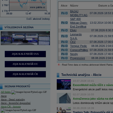
Akce
Název
Datum a č
BAJAJ
Po
O
07.08.2026 18:53:
MOBILITY AG
S&P 400
Další
akciové indexy
Po
O
Midcap Open-
13.02.2014 10:00:
End Zertifikat
VÝSLEDKOVÁ SEZÓNA
Po
O
Efekt
07.08.2026 8:30:
Leonardo
Po
O
07.08.2026 21:59:
S.p.A.
Po
O
ČEZ
07.08.2026 17:00:
Po
O
Tempur Pedic
08.08.2026 2:04:
Po
O
ConocoPhillips
07.08.2026 21:59:
2Q26 KALENDÁŘ USA
Po
O
Nexity
07.08.2026 17:40:
Po
O
Progressive
08.08.2026 2:04:
2Q26 KALENDÁŘ EU
R
- Real-Time data si mohou aktivovat klienti Patria
2Q26 KALENDÁŘ ČR
Technická analýza - Akcie
10.07.2026 10:41
ExxonMobil může těžit z návrat
SEZNAM PRODUKTŮ
Energetické akcie patří letos me
AD Index
02.07.2026 10:55
Akcie
AstraZeneca jako sázka na de
Akcie - Denní statistiky
Letos dominovaly trhům akcie spoj
Akcie - Investiční doporučení
Akcie ČR - historie
30.06.2026 16:39
Traders Talk: Polovodiče dál tá