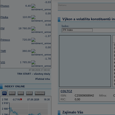
-3,03
Reklama
Photon
6,40
0,00
Pilulka
110,00
Výkon a volatilita konstituentů i
0,00
Index:
PM
18 760,00
-1,37
Primoco
720,00
0,00
TMR
360,00
-1,78
VIG
1 765,00
07.08.2026 17:00:02
TRH START – všechny tituly
Přehled trhu
INDEXY ONLINE
COLTCZ
PX
BUX
WIG
DAX
Nasdaq
ISIN:
CZ0009008942
Měna:
RIC:
0,00
Zajímalo Vás