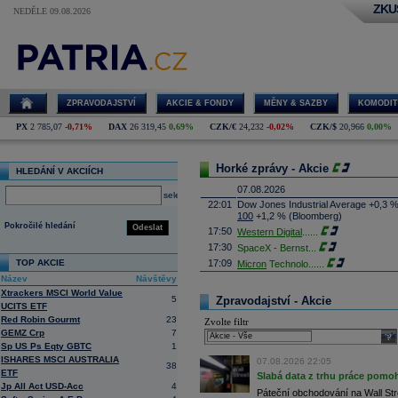
ZKU
NEDĚLE 09.08.2026
ZPRAVODAJSTVÍ
AKCIE & FONDY
MĚNY & SAZBY
KOMODIT
PX
2 785,07
-0,71%
DAX
26 319,45
0,69%
CZK/€
24,232
-0,02%
CZK/$
20,966
0,00%
Horké zprávy - Akcie
HLEDÁNÍ V AKCIÍCH
07.08.2026
select
22:01
Dow Jones Industrial Average +0,3 
100
+1,2 % (Bloomberg)
Pokročilé hledání
Odeslat
17:50
Western Digital
......
17:30
SpaceX - Bernst
...
TOP AKCIE
17:09
Micron
Technolo
......
Název
Návštěvy
16:47
Exxon
Mobil - T
......
Xtrackers MSCI World Value
16:26
Objem obchodů s akciemi na pražské
5
Zpravodajství - Akcie
UCITS ETF
obchodů za poslední rok je 0,665 mld
Red Robin Gourmt
23
Zvolte filtr
16:23
Zvýšení výroby balistických střel A
GEMZ Crp
7
nějakou dobu potrvá. Agentuře Reuter
sele
Armin Papperger. Společná výroba 
Sp US Ps Eqty GBTC
1
doplnit arzenál Spojeným státům, kte
ISHARES MSCI AUSTRALIA
07.08.2026 22:05
38
(ČTK)
ETF
Slabá data z trhu práce pomoh
16:07
Conocophillips
......
Jp All Act USD-Acc
4
Páteční obchodování na Wall Stre