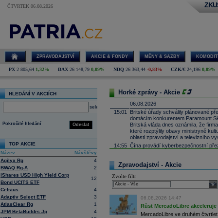
ZKU
ČTVRTEK 06.08.2026
ZPRAVODAJSTVÍ
AKCIE & FONDY
MĚNY & SAZBY
KOMODIT
PX
2 805,64
1,32%
DAX
26 148,79
0,09%
NDQ
26 363,44
-0,83%
CZK/€
24,196
0,09%
Horké zprávy - Akcie
HLEDÁNÍ V AKCIÍCH
06.08.2026
select
15:01
Britské úřady schválily plánované př
domácím konkurentem Paramount Sk
Pokročilé hledání
Britská vláda dnes oznámila, že fir
Odeslat
které rozptýlily obavy ministryně ku
oblasti zpravodajství a televizního vy
TOP AKCIE
14:55
Čína provádí kyberbezpečnostní pře
Název
Návštěvy
14:41
Infineon
-
Morg
......
Agilyx Rg
4
14:26
Heineken
-
Deut
......
Zpravodajství - Akcie
BWAQ Rg-A
2
13:31
Jindřichohradecká likérka Fruko-Schul
iShares USD High Yield Corp
Zvolte filtr
hospodařila se ztrátou 10,6 milionu
k
12
Bond UCITS ETF
milionu
korun
. Firma loni vyměnila ve
sele
Celsius
4
který se dříve zaměřoval na východn
Adaptiv Select ETF
3
06.08.2026 14:47
13:04
Generali
-
Citi
......
AtlasClear Rg
1
Růst MercadoLibre akceleruje n
12:49
Ahold -
UBS
sni
......
JPM BetaBuildrs Jp
4
MercadoLibre ve druhém čtvrtletí 
12:25
Next
-
Citigrou
......