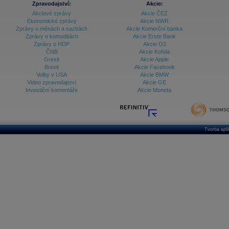
Zpravodajství:
Akcie:
Akciové zprávy
Akcie ČEZ
Archiv - Vývoj české koruny
Ekonomické zprávy
Akcie NWR
Zprávy o měnách a sazbách
Akcie Komerční banka
Archiv analýz - Makroukazatele
Zprávy o komoditách
Akcie Erste Bank
Zprávy o HDP
Akcie O2
Cenové indexy
Cenový kalkulátor
ČNB
Akcie Kofola
Ceny průmyslových výrobců - Data a prognózy
Grexit
Akcie Apple
(ČR)
Brexit
Akcie Facebook
Ceny průmyslových výrobců - Graf (ČR)
Volby v USA
Akcie BMW
Ceny průmyslových výrobců - Kalendář (ČR)
Video zpravodajství
Akcie GE
Ceny průmyslových výrobců - Zpravodajství
Investiční komentáře
Akcie Moneta
CORPORATE WEB SOLUTION
DATA EXPORT
Databanka - Akcie
Databanka - Ceny
Tvorba apl
Databanka - Ekonomický růst
Databanka - Indexy
Databanka - Měnové kurzy
Databanka - Trh práce
Databanka - Úrokové sazby
Databanka - Veřejné rozpočty