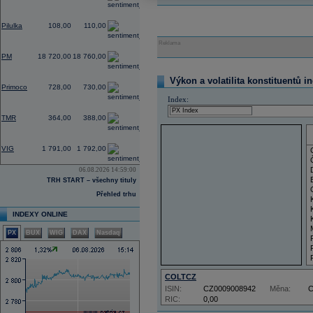
5,61
Pilulka
108,00
110,00
Reklama
0,43
PM
18 720,00
18 760,00
0,00
Výkon a volatilita konstituentů i
Primoco
728,00
730,00
Index:
0,00
TMR
364,00
388,00
4,80
VIG
1 791,00
1 792,00
06.08.2026 14:59:00
TRH START – všechny tituly
Přehled trhu
INDEXY ONLINE
PX
BUX
WIG
DAX
Nasdaq
COLTCZ
ISIN:
CZ0009008942
Měna:
RIC:
0,00