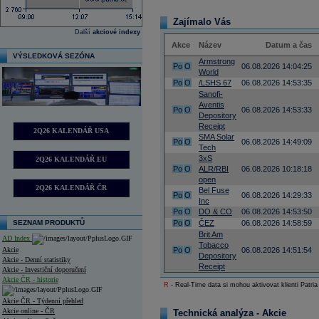
Zajímalo Vás
Další
akciové indexy
Akce
Název
Datum a čas
VÝSLEDKOVÁ SEZÓNA
Armstrong
Po
O
06.08.2026 14:04:25
World
Po
O
/LSHS 67
06.08.2026 14:53:35
Sanofi-
Aventis
Po
O
06.08.2026 14:53:33
Depository
Receipt
2Q26 KALENDÁŘ USA
SMA Solar
Po
O
06.08.2026 14:49:09
Tech
3xS
2Q26 KALENDÁŘ EU
Po
O
ALR/RBI
06.08.2026 10:18:18
open
2Q26 KALENDÁŘ ČR
Bel Fuse
Po
O
06.08.2026 14:29:33
Inc
Po
O
DO & CO
06.08.2026 14:53:50
SEZNAM PRODUKTŮ
Po
O
ČEZ
06.08.2026 14:58:59
Brit Am
AD Index
Tobacco
Akcie
Po
O
06.08.2026 14:51:54
Depository
Akcie - Denní statistiky
Receipt
Akcie - Investiční doporučení
Akcie ČR - historie
R
- Real-Time data si mohou aktivovat klienti Patria
Akcie ČR - Týdenní přehled
Akcie online - ČR
Technická analýza - Akcie