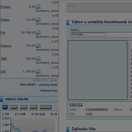
-3,03
Reklama
Photon
6,40
0,00
Pilulka
110,00
Výkon a volatilita konstituentů i
0,00
Index:
PM
18 760,00
-1,37
Primoco
720,00
0,00
TMR
360,00
-1,78
VIG
1 765,00
07.08.2026 17:00:02
TRH START – všechny tituly
Přehled trhu
INDEXY ONLINE
COLTCZ
PX
BUX
WIG
DAX
Nasdaq
ISIN:
CZ0009008942
Měna:
RIC:
0,00
Zajímalo Vás