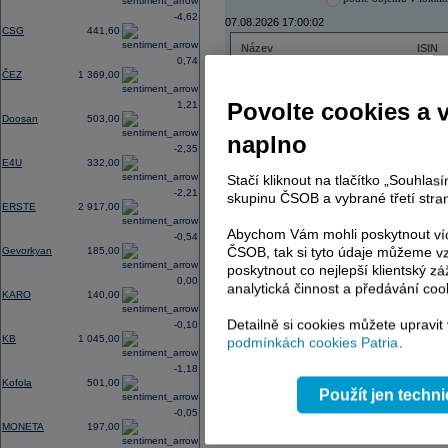
-4,62
07.08.2026 17:00:02
CSG
441,60
Název
ISIN
0,74
ČEZ
CZ000
ČEZ
1 369,00
PHILIP MORRIS ČR
CS00
ERSTE BANK
AT000
Povolte cookies a 
1,21
TMR
SK112
Doosan
503,00
naplno
-2,35
E4U
332,00
Stačí kliknout na tlačítko „Souhla
AD index - vývoj
-2,21
skupinu ČSOB a vybrané třetí stran
ERSTE
2 917,00
Region
Odeslat
select
Abychom Vám mohli poskytnout víc
-0,54
ČSOB, tak si tyto údaje můžeme vz
Gevorkyan
185,00
poskytnout co nejlepší klientský zá
0,00
analytická činnost a předávání coo
KARO
140,00
Detailně si cookies můžete upravit
-0,10
KB
1 045,00
podmínkách cookies Patria
.
-1,18
Kofola
501,00
Použít jen techn
-0,05
MONETA
197,00