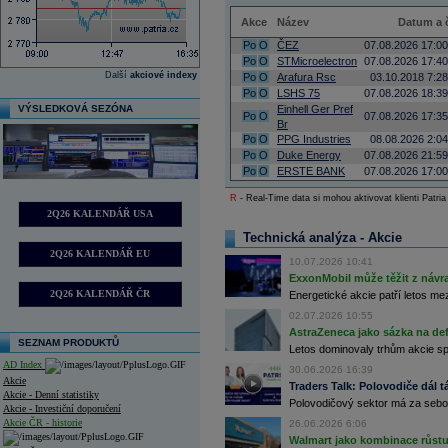
Akce
Název
Datum a 
Po
O
ČEZ
07.08.2026 17:00
Po
O
STMicroelectron
07.08.2026 17:40
Další
akciové indexy
Po
O
Arafura Rsc
03.10.2018 7:28
Po
O
LSHS 75
07.08.2026 18:39
VÝSLEDKOVÁ SEZÓNA
Einhell Ger Pref
Po
O
07.08.2026 17:35
Br
Po
O
PPG Industries
08.08.2026 2:04
Po
O
Duke Energy
07.08.2026 21:59
Po
O
ERSTE BANK
07.08.2026 17:00
R
- Real-Time data si mohou aktivovat klienti Patria
2Q26 KALENDÁŘ USA
Technická analýza - Akcie
2Q26 KALENDÁŘ EU
10.07.2026 10:41
ExxonMobil může těžit z návrat
2Q26 KALENDÁŘ ČR
Energetické akcie patří letos me
02.07.2026 10:55
AstraZeneca jako sázka na de
SEZNAM PRODUKTŮ
Letos dominovaly trhům akcie spoj
AD Index
30.06.2026 16:39
Akcie
Traders Talk: Polovodiče dál tá
Akcie - Denní statistiky
Polovodičový sektor má za sebou
Akcie - Investiční doporučení
Akcie ČR - historie
26.06.2026 6:06
Walmart jako kombinace růstu 