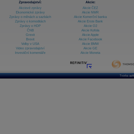
Zpravodajství:
Akcie:
Akciové zprávy
Akcie ČEZ
Archiv - Treasury alerty
Ekonomické zprávy
Akcie NWR
Zprávy o měnách a sazbách
Akcie Komerční banka
Archiv - Vývoj české koruny
Zprávy o komoditách
Akcie Erste Bank
Zprávy o HDP
Akcie O2
Archiv analýz - Makroukazatele
ČNB
Akcie Kofola
Grexit
Akcie Apple
Cenové indexy
Cenový kalkulátor
Brexit
Akcie Facebook
Ceny průmyslových výrobců - Data a prognózy
Volby v USA
Akcie BMW
(ČR)
Video zpravodajství
Akcie GE
Ceny průmyslových výrobců - Graf (ČR)
Investiční komentáře
Akcie Moneta
Ceny průmyslových výrobců - Kalendář (ČR)
Ceny průmyslových výrobců - Zpravodajství
CORPORATE WEB SOLUTION
DATA EXPORT
Databanka - Akcie
Tvorba apl
Databanka - Ceny
Databanka - Ekonomický růst
Databanka - Indexy
Databanka - Měnové kurzy
Databanka - Trh práce
Databanka - Úrokové sazby