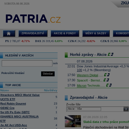
ZKU
SOBOTA 08.08.2026
ZPRAVODAJSTVÍ
AKCIE & FONDY
MĚNY & SAZBY
KOMODIT
PX
2 785,07
-0,71%
DAX
26 319,45
0,69%
CZK/€
24,232
-0,02%
CZK/$
20,966
0,00%
Horké zprávy - Akcie
HLEDÁNÍ V AKCIÍCH
07.08.2026
select
22:01
Dow Jones Industrial Average +0,3 
100
+1,2 % (Bloomberg)
Pokročilé hledání
Odeslat
17:50
Western Digital
......
17:30
SpaceX - Bernst
...
TOP AKCIE
17:09
Micron
Technolo
......
Název
Návštěvy
16:47
Exxon
Mobil - T
......
Xtrackers MSCI World Value
16:26
Objem obchodů s akciemi na pražské
5
Zpravodajství - Akcie
UCITS ETF
obchodů za poslední rok je 0,665 mld
Red Robin Gourmt
23
Zvolte filtr
16:23
Zvýšení výroby balistických střel A
GEMZ Crp
7
nějakou dobu potrvá. Agentuře Reuter
sele
Armin Papperger. Společná výroba 
Sp US Ps Eqty GBTC
1
doplnit arzenál Spojeným státům, kte
ISHARES MSCI AUSTRALIA
07.08.2026 22:05
38
(ČTK)
ETF
Slabá data z trhu práce pomoh
16:07
Conocophillips
......
Jp All Act USD-Acc
4
Páteční obchodování na Wall Stre