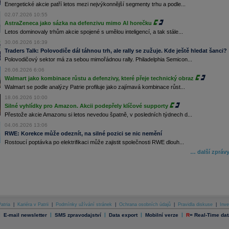
Energetické akcie patří letos mezi nejvýkonnější segmenty trhu a podle...
02.07.2026 10:55
AstraZeneca jako sázka na defenzivu mimo AI horečku
Letos dominovaly trhům akcie spojené s umělou inteligencí, a tak stále...
30.06.2026 16:39
Traders Talk: Polovodiče dál táhnou trh, ale rally se zužuje. Kde ještě hledat šanci?
Polovodičový sektor má za sebou mimořádnou rally. Philadelphia Semicon...
26.06.2026 6:06
Walmart jako kombinace růstu a defenzivy, které přeje technický obraz
Walmart se podle analýzy Patrie profiluje jako zajímavá kombinace růst...
18.06.2026 10:00
Silné vyhlídky pro Amazon. Akcii podepřely klíčové supporty
Přestože akcie Amazonu si letos nevedou špatně, v posledních týdnech d...
04.06.2026 13:06
RWE: Korekce může odeznít, na silné pozici se nic nemění
Rostoucí poptávka po elektrifikaci může zajistit společnosti RWE dlouh...
… další zpráv
atria
|
Kariéra v Patrii
|
Podmínky užívání stránek
|
Ochrana osobních údajů
|
Pravidla diskuse
|
Inve
|
|
|
|
|
E-mail newsletter
SMS zpravodajství
Data export
Mobilní verze
R
=
Real-Time dat