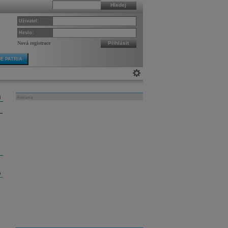
Hledej
Uživatel:
Heslo:
Nová registrace
Přihlásit
E PATRIA
Reklama
m