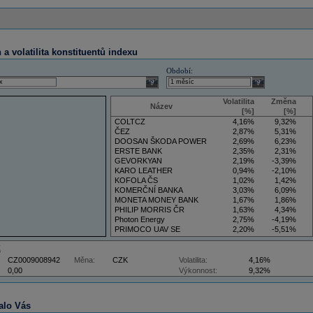
a volatilita konstituentů indexu
Období:
select
select
Volatilita
Změna
Název
[%]
[%]
COLTCZ
4,16%
9,32%
ČEZ
2,87%
5,31%
DOOSAN ŠKODA POWER
2,69%
6,23%
ERSTE BANK
2,35%
2,31%
GEVORKYAN
2,19%
-3,39%
KARO LEATHER
0,94%
-2,10%
KOFOLA ČS
1,02%
1,42%
KOMERČNÍ BANKA
3,03%
6,09%
MONETA MONEY BANK
1,67%
1,86%
PHILIP MORRIS ČR
1,63%
4,34%
Photon Energy
2,75%
-4,19%
PRIMOCO UAV SE
2,20%
-5,51%
VIG
4,34%
9,22%
Z
CZ0009008942
Měna:
CZK
Volatilita:
4,16%
0,00
Výkonnost:
9,32%
alo Vás