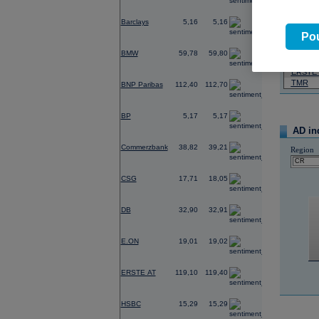
-0,77
07.08.2026
Barclays
5,16
5,16
Název
Pou
1,98
ČEZ
BMW
59,78
59,80
PHILIP
ERSTE
-0,14
TMR
BNP Paribas
112,40
112,70
-0,48
BP
5,17
5,17
AD in
0,57
Commerzbank
38,82
39,21
Region
-8,02
CSG
17,71
18,05
0,50
DB
32,90
32,91
0,40
E.ON
19,01
19,02
-1,40
ERSTE AT
119,10
119,40
0,53
HSBC
15,29
15,29