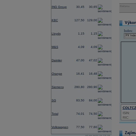
-1,09
Reklama
ING Group
30,45
30,65
0,55
KBC
127,50
129,00
Výkon 
0,39
Index:
Lloyds
1,15
1,15
0,57
M&S
4,09
4,09
0,68
Daimler
47,00
47,02
0,83
Orange
16,41
16,48
2,45
Siemens
280,80
280,90
-0,37
SG
83,50
84,00
COLTC
-0,60
ISIN:
Total
74,01
74,50
RIC:
1,18
Volkswagen
77,50
77,60
Zajím