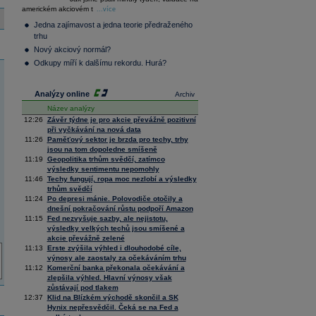
36 376,54
0,66
americkém akciovém t
Composite
...více
Index
Jedna zajímavost a jedna teorie předraženého
XETRA
trhu
Tecdax
4 068,78
1,69
Nový akciový normál?
Performance
index
Odkupy míří k dalšímu rekordu. Hurá?
Analýzy online
Archiv
Název analýzy
12:26
Závěr týdne je pro akcie převážně pozitivní
při vyčkávání na nová data
11:26
Paměťový sektor je brzda pro techy, trhy
jsou na tom dopoledne smíšeně
11:19
Geopolitika trhům svědčí, zatímco
výsledky sentimentu nepomohly
11:46
Techy fungují, ropa moc nezlobí a výsledky
trhům svědčí
11:24
Po depresi mánie. Polovodiče otočily a
dnešní pokračování růstu podpoří Amazon
11:15
Fed nezvyšuje sazby, ale nejistotu,
výsledky velkých techů jsou smíšené a
akcie převážně zelené
11:13
Erste zvýšila výhled i dlouhodobé cíle,
výnosy ale zaostaly za očekáváním trhu
11:12
Komerční banka překonala očekávání a
zlepšila výhled. Hlavní výnosy však
zůstávají pod tlakem
12:37
Klid na Blízkém východě skončil a SK
Hynix nepřesvědčil. Čeká se na Fed a