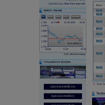
07.08.2026 21:59:30
Zpožděná data,
Real-Time data info
Akce
INDEXY ONLINE
Po
O
Po
O
PX
BUX
WIG
DAX
Nasdaq
Po
O
Po
O
Po
O
Po
O
Po
O
Další
akciové indexy
VÝSLEDKOVÁ SEZÓNA
Po
O
Po
O
R
- Real-Tim
2Q26 KALENDÁŘ USA
Techn
2Q26 KALENDÁŘ EU