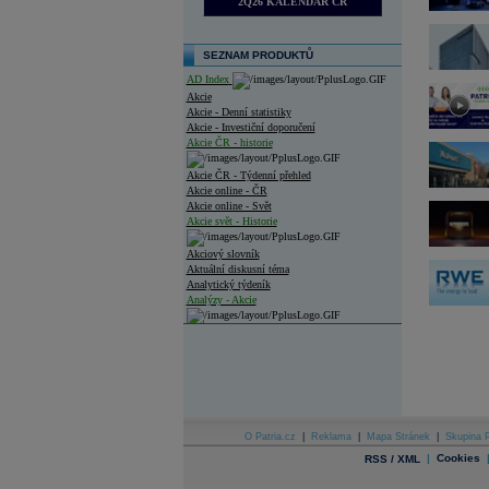
2Q26 KALENDÁŘ ČR
SEZNAM PRODUKTŮ
AD Index
Akcie
Akcie - Denní statistiky
Akcie - Investiční doporučení
Akcie ČR - historie
Akcie ČR - Týdenní přehled
Akcie online - ČR
Akcie online - Svět
Akcie svět - Historie
Akciový slovník
Aktuální diskusní téma
Analytický týdeník
Analýzy - Akcie
Analýzy společností - ČR
Analýzy společností - Střední Evropa
Analýzy společností - Svět
Ankety a diskuze
O Patria.cz
|
Reklama
|
Mapa Stránek
|
Skupina P
Archiv - Analýzy online
|
Cookies
RSS / XML
Archiv - Deník událostí