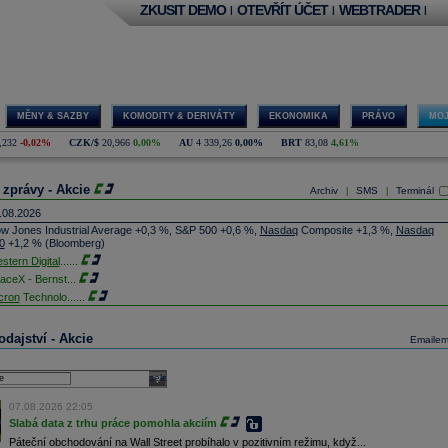
ZKUSIT DEMO
OTEVŘÍT ÚČET
WEBTRADER
|
|
|
MĚNY & SAZBY
KOMODITY & DERIVÁTY
EKONOMIKA
PRÁVO
MOJ
,232
-0,02%
CZK/$
20,966
0,00%
AU
4 339,26
0,00%
BRT
83,08
4,61%
 zprávy - Akcie
Archiv
SMS
Terminál
|
|
.08.2026
w Jones Industrial Average +0,3 %, S&P 500 +0,6 %,
Nasdaq
Composite +1,3 %,
Nasdaq
0
+1,2 % (Bloomberg)
stern Digital
......
aceX - Bernst
...
cron
Technolo
......
xon
Mobil - T
......
jem obchodů s akciemi na pražské burze za dnešní den je 0,831 mld. Kč. Průměrný objem
dajství - Akcie
Emaile
chodů za poslední rok je 0,665 mld. Kč.
ýšení výroby balistických střel ATACMS ve spolupráci s americkou firmou
Lockheed Martin
jakou dobu potrvá. Agentuře Reuters to řekl generální ředitel německé zbrojovky
Rheinmetall
select
min Papperger. Společná výroba s Lockheedem v Německu by podle něj mohla pomoci
plnit arzenál Spojeným státům, které mají zvýšenou spotřebu střel kvůli válce s Íránem
07.08.2026 22:05
TK)
Slabá data z trhu práce pomohla akciím
nocophillips
......
Páteční obchodování na Wall Street probíhalo v pozitivním režimu, když...