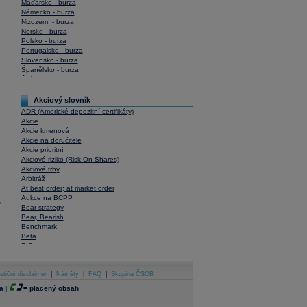
Maďarsko - burza
Německo - burza
Nizozemí - burza
Norsko - burza
Polsko - burza
Portugalsko - burza
Slovensko - burza
Španělsko - burza
Švýcarsko - burza
USA - burza
Akciový slovník
ADR (Americké depozitní certifikáty)
Akcie
Akcie kmenová
Akcie na doručitele
Akcie prioritní
Akciové riziko (Risk On Shares)
Akciové trhy
Arbitráž
At best order; at market order
Aukce na BCPP
y
Bear strategy
Bear, Bearish
Benchmark
Beta
BIC
Blokové obchody
Blue chips
stiční disclaimer
Bonita
|
Náměty
|
FAQ
|
Skupina ČSOB
Book To Bill Ratio
a
|
=
placený obsah
Book Value
Bookbuilding