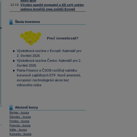
velký tech
12:13
Výrobci pamětí propadají a tíží celý sektor,
zatímco levnější ropa svědčí Evropě
Škola investora
Výsledková sezóna v Evropě: Kalendář pro
2. čtvrtletí 2026
Výsledková sezóna Česko: Kalendář pro 2.
čtvrtletí 2026
Patria Finance a ČSOB rozšiřují nabídku
korunově zajištěných ETF. Nově americké,
evropské i technologické akcie bez
měnového rizika
Akciové burzy
Belgie - burza
Dánsko - burza
Finsko - burza
Francie - burza
Itálie - burza
Kanada - burza