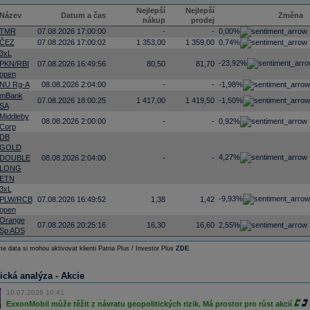
Nejlepší
Nejlepší
Název
Datum a čas
Změna
nákup
prodej
TMR
07.08.2026 17:00:00
-
-
0,00%
ČEZ
07.08.2026 17:00:02
1 353,00
1 359,00
0,74%
3xL
-23,92%
PKN/RBI
07.08.2026 16:49:56
80,50
81,70
open
NU Rg-A
08.08.2026 2:04:00
-
-
-1,98%
mBank
07.08.2026 18:00:25
1 417,00
1 419,50
-1,50%
SA
Middleby
08.08.2026 2:00:00
-
-
0,92%
Corp
DB
GOLD
4,27%
DOUBLE
08.08.2026 2:04:00
-
-
LONG
ETN
3xL
-9,93%
PLW/RCB
07.08.2026 16:49:52
1,38
1,42
open
Orange
07.08.2026 20:25:16
16,30
16,60
2,55%
Sp ADS
e data si mohou aktivovat klienti Patria Plus / Investor Plus
ZDE
.
ická analýza - Akcie
10.07.2026 10:41
ExxonMobil může těžit z návratu geopolitických rizik. Má prostor pro růst akcií