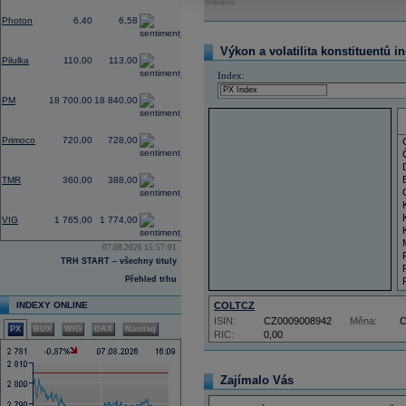
Reklama
-3,03
Photon
6,40
6,58
0,00
Výkon a volatilita konstituentů i
Pilulka
110,00
113,00
Index:
-0,32
PM
18 700,00
18 840,00
-1,37
Primoco
720,00
728,00
0,00
TMR
360,00
388,00
-1,78
VIG
1 765,00
1 774,00
07.08.2026 15:57:01
TRH START – všechny tituly
Přehled trhu
INDEXY ONLINE
COLTCZ
ISIN:
CZ0009008942
Měna:
PX
BUX
WIG
DAX
Nasdaq
RIC:
0,00
Zajímalo Vás