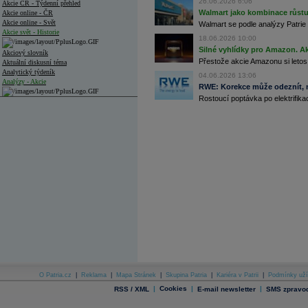
26.06.2026 6:06
Akcie ČR - Týdenní přehled
Walmart jako kombinace růstu 
Akcie online - ČR
Akcie online - Svět
Walmart se podle analýzy Patrie 
Akcie svět - Historie
18.06.2026 10:00
Silné vyhlídky pro Amazon. Ak
Akciový slovník
Přestože akcie Amazonu si letos
Aktuální diskusní téma
Analytický týdeník
04.06.2026 13:06
Analýzy - Akcie
RWE: Korekce může odeznít, n
Rostoucí poptávka po elektrifikac
Analýzy společností - ČR
Analýzy společností - Střední Evropa
Analýzy společností - Svět
Ankety a diskuze
Archiv - Analýzy online
Archiv - Deník událostí
Archiv - Flash analýzy (svět)
Archiv - Globální makroekonomické přehledy
Archiv - Horké Zprávy
Archiv - Kalendář událostí
Archiv - Měnová politika
O Patria.cz
|
Reklama
|
Mapa Stránek
|
Skupina Patria
|
Kariéra v Patrii
|
Podmínky uží
|
Cookies
|
|
RSS / XML
E-mail newsletter
SMS zpravod
Archiv - Měsíční makroekonomické přehledy
Archiv - Souhrnné zprávy o vývoji ČR