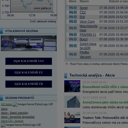
Akce
Název
Datum a čas
Po
O
Sonel
07.08.2026 14:48:19
Po
O
ČEZ
07.08.2026 15:56:56
Po
O
ENI
07.08.2026 15:51:52
Po
O
Vicor Corp
07.08.2026 15:51:20
Další
akciové indexy
Maschinenfa
Po
O
07.08.2026 13:23:27
Heid
VÝSLEDKOVÁ SEZÓNA
Po
O
PKN/RBI Ct
07.08.2026 15:49:04
Po
O
Bunzl
07.08.2026 15:36:39
Zurich Insur
Po
O
07.08.2026 15:50:26
Sp ADR
Pfeiffer
Po
O
07.08.2026 15:46:03
Vacuum
2Q26 KALENDÁŘ USA
R
- Real-Time data si mohou aktivovat klienti Patria
2Q26 KALENDÁŘ EU
Technická analýza - Akcie
10.07.2026 10:41
2Q26 KALENDÁŘ ČR
ExxonMobil může těžit z návrat
Energetické akcie patří letos me
02.07.2026 10:55
SEZNAM PRODUKTŮ
AstraZeneca jako sázka na de
AD Index
Letos dominovaly trhům akcie spoj
Akcie
Akcie - Denní statistiky
30.06.2026 16:39
Akcie - Investiční doporučení
Traders Talk: Polovodiče dál tá
Akcie ČR - historie
Polovodičový sektor má za sebou