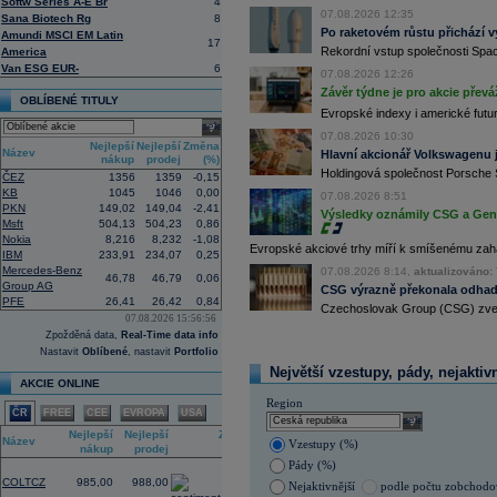
Softw Series A-E Br
4
Nový společný podnik založí s invest
07.08.2026 12:35
Bestsport O2 arenu a O2 universum vla
Sana Biotech Rg
8
investiční společnost, PPF dosud pů
Po raketovém růstu přichází v
Amundi MSCI EM Latin
17
12:09
Akciové podílové fondy za prvních s
Rekordní vstup společnosti Spac
America
procenta, smíšené fondy 4,4 procent
Van ESG EUR-
6
07.08.2026 12:26
akciové fondy podle indexu přinesly
Závěr týdne je pro akcie převá
procenta a dluhopisové fondy 2,5 pr
OBLÍBENÉ TITULY
11:43
Evropské indexy i americké futur
Novo Nordisk -
...
select
11:27
Jedna z největších světových pořadate
07.08.2026 10:30
Nejlepší
Nejlepší
Změna
procent v novém provozovateli multi
Název
Hlavní akcionář Volkswagenu j
nákup
prodej
(%)
Nový společný podnik založí s invest
Holdingová společnost Porsche 
Bestsport O2 arenu a O2 universum vla
ČEZ
1356
1359
-0,15
investiční společnost, PPF dosud pů
KB
1045
1046
0,00
07.08.2026 8:51
PKN
149,02
149,04
-2,41
11:16
Porsche SE
, která je hlavním akci
Výsledky oznámily CSG a Gen D
Msft
504,13
504,23
0,86
se v pololetí propadla do čisté ztráty
Zároveň automobilku
Volkswagen
vyz
Nokia
8,216
8,232
-1,08
Evropské akciové trhy míří k smíšenému zahá
konkurenceschopnosti (ČTK)
IBM
233,91
234,07
0,25
Mercedes-Benz
11:02
07.08.2026 8:14,
aktualizováno: 
Italy's Prysmia
...
46,78
46,79
0,06
Group AG
CSG výrazně překonala odhady
10:51
EasyJet
-
JP Mo
......
PFE
26,41
26,42
0,84
Czechoslovak Group (CSG) zveřej
10:28
BP
-
HSBC
snižu
......
07.08.2026 15:56:56
10:13
Ahold Delhaize
...
Zpožděná data,
Real-Time data info
9:10
DraftKings dosáhl ve 2Q výnosů 1,4
Nastavit
Oblíbené
, nastavit
Portfolio
8:48
Airbnb očekává ve 3Q tržby 4,69 - 4
Největší vzestupy, pády, nejaktiv
AKCIE ONLINE
8:43
Porsche reportovalo za první pololetí
Region
zisku 338 mil.
EUR
(Bloomberg)
ČR
FREE
CEE
EVROPA
USA
select
Nejlepší
Nejlepší
Změna
Název
Vzestupy (%)
nákup
prodej
(%)
Pády (%)
3,14
COLTCZ
985,00
988,00
Nejaktivnější
podle počtu zobchod