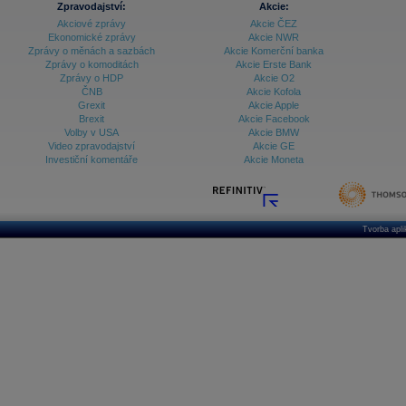
Zpravodajství:
Akcie:
Akciové zprávy
Akcie ČEZ
Archiv - Treasury alerty
Ekonomické zprávy
Akcie NWR
Zprávy o měnách a sazbách
Akcie Komerční banka
Archiv - Vývoj české koruny
Zprávy o komoditách
Akcie Erste Bank
Zprávy o HDP
Akcie O2
Archiv analýz - Makroukazatele
ČNB
Akcie Kofola
Grexit
Akcie Apple
Cenové indexy
Cenový kalkulátor
Brexit
Akcie Facebook
Ceny průmyslových výrobců - Data a prognózy
Volby v USA
Akcie BMW
(ČR)
Video zpravodajství
Akcie GE
Ceny průmyslových výrobců - Graf (ČR)
Investiční komentáře
Akcie Moneta
Ceny průmyslových výrobců - Kalendář (ČR)
Ceny průmyslových výrobců - Zpravodajství
CORPORATE WEB SOLUTION
DATA EXPORT
Databanka - Akcie
Tvorba apl
Databanka - Ceny
Databanka - Ekonomický růst
Databanka - Indexy
Databanka - Měnové kurzy
Databanka - Trh práce
Databanka - Úrokové sazby