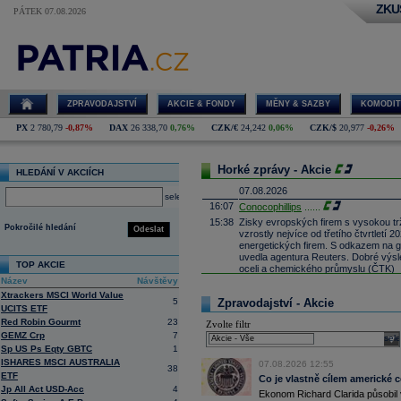
ZKU
PÁTEK 07.08.2026
ZPRAVODAJSTVÍ
AKCIE & FONDY
MĚNY & SAZBY
KOMODIT
PX
2 780,79
-0,87%
DAX
26 338,70
0,76%
CZK/€
24,242
0,06%
CZK/$
20,977
-0,26%
Horké zprávy - Akcie
HLEDÁNÍ V AKCIÍCH
07.08.2026
select
16:07
Conocophillips
......
15:38
Zisky evropských firem s vysokou trž
Pokročilé hledání
Odeslat
vzrostly nejvíce od třetího čtvrtletí
energetických firem. S odkazem na g
uvedla agentura Reuters. Dobré výsle
TOP AKCIE
oceli a chemického průmyslu (ČTK)
Název
Návštěvy
15:26
Cloudflare -
JP
......
Xtrackers MSCI World Value
15:05
Block - Bernste
...
5
Zpravodajství - Akcie
UCITS ETF
14:49
Airbnb -
JP Mor
......
Red Robin Gourmt
23
Zvolte filtr
14:24
Roche -
Morgan
......
GEMZ Crp
7
sele
13:59
Sp US Ps Eqty GBTC
1
DHL - Bernstein
...
ISHARES MSCI AUSTRALIA
13:44
07.08.2026 12:55
BAE Systems - M
...
38
ETF
Co je vlastně cílem americké 
13:04
Jedna z největších světových pořadate
Jp All Act USD-Acc
4
procent v novém provozovateli multi
Ekonom Richard Clarida působil 