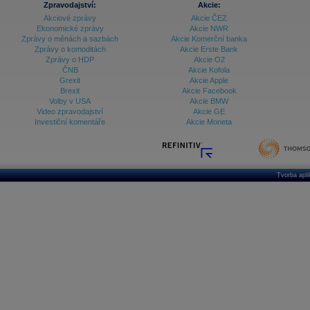
Zpravodajství:
Akcie:
Databanka - Ekonomický růst
Akciové zprávy
Akcie ČEZ
Ekonomické zprávy
Akcie NWR
Databanka - Indexy
Zprávy o měnách a sazbách
Akcie Komerční banka
Zprávy o komoditách
Akcie Erste Bank
Databanka - Měnové kurzy
Zprávy o HDP
Akcie O2
ČNB
Akcie Kofola
Databanka - Trh práce
Grexit
Akcie Apple
Brexit
Akcie Facebook
Databanka - Úrokové sazby
Volby v USA
Akcie BMW
Video zpravodajství
Akcie GE
Databanka - Veřejné rozpočty
Investiční komentáře
Akcie Moneta
Databanka - Zahraniční obchod a platební
bilance
Databanka akcie - ČR
Tvorba apl
Databanka akcie - Svět
Denní finanční zpravodaj
Denní kalendář událostí
Denní přehled - Akcie CEE
Denní přehled - Akcie ČR
Denní přehled - Akcie Svět
Dlouhé sazby - CZK dluhopisy vs. Swapy
Dlouhé sazby - Dlouhodobá výnosová křivka