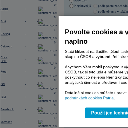
Pády (%)
0,52
Nejaktivnější
podle počtu zobchod
Apple
-
-
podle objemu v lokál
0,56
06.08.2026 9:51:18
BoA
-
-
Název
ISIN
Povolte cookies a 
1,28
ERSTE BANK
AT000
Boeing
-
-
KOMERČNÍ BANKA
CZ00
naplno
PHILIP MORRIS ČR
CS00
0,56
VIG
AT000
Citigroup
-
-
TMR
SK112
Stačí kliknout na tlačítko „Souhla
0,31
skupinu ČSOB a vybrané třetí stran
Coca
-
-
Cola
Abychom Vám mohli poskytnout víc
-0,77
AD index - vývoj
ČSOB, tak si tyto údaje můžeme vz
Ford
-
-
Region
poskytnout co nejlepší klientský zá
Odeslat
0,96
select
analytická činnost a předávání coo
GM
-
-
Detailně si cookies můžete upravit
0,33
IBM
-
-
podmínkách cookies Patria
.
0,14
Facebook
-
-
Použít jen techn
-1,09
Microsoft
-
-