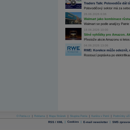
Traders Talk: Polovodiče dál tá
Archiv - Flash analýzy (svět)
Polovodičový sektor má za sebou
Archiv - Globální makroekonomické přehledy
26.06.2026 6:06
Walmart jako kombinace růstu 
Archiv - Horké Zprávy
Walmart se podle analýzy Patrie 
Archiv - Kalendář událostí
18.06.2026 10:00
Archiv - Měnová politika
Silné vyhlídky pro Amazon. Ak
Přestože akcie Amazonu si letos
Archiv - Měsíční makroekonomické přehledy
04.06.2026 13:06
Archiv - Souhrnné zprávy o vývoji ČR
RWE: Korekce může odeznít, n
Rostoucí poptávka po elektrifikac
Archiv - Treasury alerty
Archiv - Vývoj české koruny
Archiv analýz - Makroukazatele
Cenové indexy
Cenový kalkulátor
Ceny průmyslových výrobců - Data a prognózy
(ČR)
Ceny průmyslových výrobců - Graf (ČR)
Ceny průmyslových výrobců - Kalendář (ČR)
Ceny průmyslových výrobců - Zpravodajství
CORPORATE WEB SOLUTION
DATA EXPORT
O Patria.cz
|
Reklama
|
Mapa Stránek
|
Skupina Patria
|
Kariéra v Patrii
|
Podmínky uží
Databanka - Akcie
|
Cookies
|
|
RSS / XML
E-mail newsletter
SMS zpravod
Databanka - Ceny