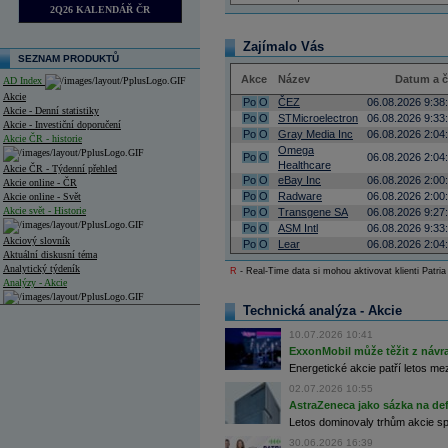
2Q26 KALENDÁŘ ČR
Zajímalo Vás
SEZNAM PRODUKTŮ
Akce
Název
Datum a 
AD Index
Akcie
Po
O
ČEZ
06.08.2026 9:38
Akcie - Denní statistiky
Po
O
STMicroelectron
06.08.2026 9:33
Akcie - Investiční doporučení
Po
O
Gray Media Inc
06.08.2026 2:04
Akcie ČR - historie
Omega
Po
O
06.08.2026 2:04
Healthcare
Akcie ČR - Týdenní přehled
Po
O
eBay Inc
06.08.2026 2:00
Akcie online - ČR
Po
O
Radware
06.08.2026 2:00
Akcie online - Svět
Akcie svět - Historie
Po
O
Transgene SA
06.08.2026 9:27
Po
O
ASM Intl
06.08.2026 9:33
Akciový slovník
Po
O
Lear
06.08.2026 2:04
Aktuální diskusní téma
Analytický týdeník
R
- Real-Time data si mohou aktivovat klienti Patria
Analýzy - Akcie
Technická analýza - Akcie
Analýzy společností - ČR
10.07.2026 10:41
Analýzy společností - Střední Evropa
ExxonMobil může těžit z návrat
Energetické akcie patří letos me
Analýzy společností - Svět
02.07.2026 10:55
Ankety a diskuze
AstraZeneca jako sázka na de
Archiv - Analýzy online
Letos dominovaly trhům akcie spoj
Archiv - Deník událostí
30.06.2026 16:39