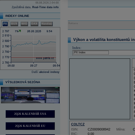
06.08.2026 2:04:00
Zpožděná data,
Real-Time data info
INDEXY ONLINE
Reklama
PX
BUX
WIG
DAX
Nasdaq
Výkon a volatilita konstituentů i
Index:
Další
akciové indexy
VÝSLEDKOVÁ SEZÓNA
2Q26 KALENDÁŘ USA
COLTCZ
2Q26 KALENDÁŘ EU
ISIN:
CZ0009008942
Měna:
RIC:
0,00