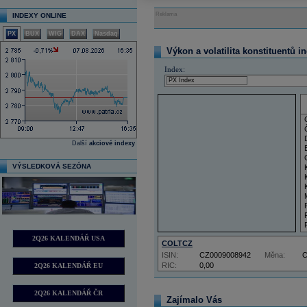
Reklama
INDEXY ONLINE
PX
BUX
WIG
DAX
Nasdaq
Výkon a volatilita konstituentů i
Index:
Další
akciové indexy
VÝSLEDKOVÁ SEZÓNA
2Q26 KALENDÁŘ USA
COLTCZ
ISIN:
CZ0009008942
Měna:
RIC:
0,00
2Q26 KALENDÁŘ EU
2Q26 KALENDÁŘ ČR
Zajímalo Vás