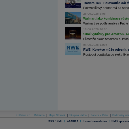
Traders Talk: Polovodiče dál tá
Archiv - Globální makroekonomické přehledy
Polovodičový sektor má za sebou
Archiv - Horké Zprávy
26.06.2026 6:06
Archiv - Kalendář událostí
Walmart jako kombinace růstu 
Walmart se podle analýzy Patrie 
Archiv - Měnová politika
18.06.2026 10:00
Archiv - Měsíční makroekonomické přehledy
Silné vyhlídky pro Amazon. Ak
Archiv - Souhrnné zprávy o vývoji ČR
Přestože akcie Amazonu si letos
04.06.2026 13:06
Archiv - Treasury alerty
RWE: Korekce může odeznít, n
Rostoucí poptávka po elektrifikac
Archiv - Vývoj české koruny
Archiv analýz - Makroukazatele
Cenové indexy
Cenový kalkulátor
Ceny průmyslových výrobců - Data a prognózy
(ČR)
Ceny průmyslových výrobců - Graf (ČR)
Ceny průmyslových výrobců - Kalendář (ČR)
Ceny průmyslových výrobců - Zpravodajství
CORPORATE WEB SOLUTION
DATA EXPORT
Databanka - Akcie
O Patria.cz
|
Reklama
|
Mapa Stránek
|
Skupina Patria
|
Kariéra v Patrii
|
Podmínky uží
Databanka - Ceny
|
Cookies
|
|
RSS / XML
E-mail newsletter
SMS zpravod
Databanka - Ekonomický růst