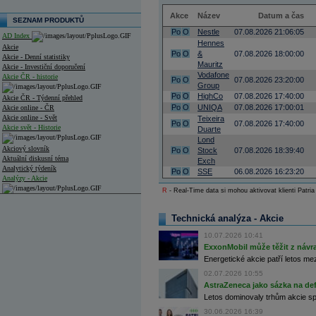
Akce
Název
Datum a čas
SEZNAM PRODUKTŮ
Po
O
Nestle
07.08.2026 21:06:05
AD Index
Hennes
Akcie
Po
O
&
07.08.2026 18:00:00
Akcie - Denní statistiky
Mauritz
Akcie - Investiční doporučení
Vodafone
Akcie ČR - historie
Po
O
07.08.2026 23:20:00
Group
Po
O
HighCo
07.08.2026 17:40:00
Akcie ČR - Týdenní přehled
Po
O
UNIQA
07.08.2026 17:00:01
Akcie online - ČR
Akcie online - Svět
Teixeira
Po
O
07.08.2026 17:40:00
Akcie svět - Historie
Duarte
Lond
Akciový slovník
Po
O
Stock
07.08.2026 18:39:40
Aktuální diskusní téma
Exch
Analytický týdeník
Po
O
SSE
06.08.2026 16:23:20
Analýzy - Akcie
R
- Real-Time data si mohou aktivovat klienti Patria
Analýzy společností - ČR
Technická analýza - Akcie
Analýzy společností - Střední Evropa
10.07.2026 10:41
Analýzy společností - Svět
ExxonMobil může těžit z návrat
Energetické akcie patří letos me
Ankety a diskuze
Archiv - Analýzy online
02.07.2026 10:55
Archiv - Deník událostí
AstraZeneca jako sázka na de
Letos dominovaly trhům akcie spoj
Archiv - Flash analýzy (svět)
30.06.2026 16:39