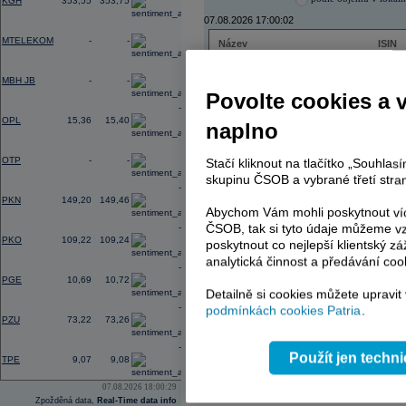
KGH
353,55
353,75
07.08.2026 17:00:02
0,00
MTELEKOM
-
-
Název
ISIN
ČEZ
CZ000
0,00
PHILIP MORRIS ČR
CS00
MBH JB
-
-
ERSTE BANK
AT000
Povolte cookies a 
TMR
SK112
-0,36
OPL
15,36
15,40
naplno
0,00
OTP
-
-
Stačí kliknout na tlačítko „Souhla
AD index - vývoj
skupinu ČSOB a vybrané třetí stran
-2,38
Region
Odeslat
PKN
149,20
149,46
select
Abychom Vám mohli poskytnout víc
ČSOB, tak si tyto údaje můžeme vz
-0,60
PKO
109,22
109,24
poskytnout co nejlepší klientský zá
analytická činnost a předávání coo
-0,46
PGE
10,69
10,72
Detailně si cookies můžete upravit
-0,22
podmínkách cookies Patria
.
PZU
73,22
73,26
-1,56
Použít jen techn
TPE
9,07
9,08
07.08.2026 18:00:29
Zpožděná data,
Real-Time data info