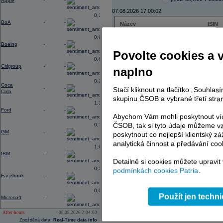
Apple
-
-
07.08.2026 17:00:02
0,27
BoA
-
-
Název
ISIN
ČEZ
CZ000
0,96
PHILIP MORRIS ČR
CS00
Boeing
-
-
ERSTE BANK
AT000
Povolte cookies a 
TMR
SK112
0,88
Citigroup
-
-
naplno
0,23
Coca
-
-
Stačí kliknout na tlačítko „Souhla
AD index - vývoj
Cola
skupinu ČSOB a vybrané třetí stran
1,38
Region
Odeslat
Ford
-
-
select
Abychom Vám mohli poskytnout víc
ČSOB, tak si tyto údaje můžeme vz
0,74
GM
-
-
poskytnout co nejlepší klientský zá
analytická činnost a předávání coo
1,65
IBM
-
-
Detailně si cookies můžete upravit
0,37
podmínkách cookies Patria
.
Facebook
-
-
0,03
Použít jen techn
Microsoft
-
-
After-hours
08.08.2026 2:04:00
Zpožděná data,
Real-Time data info