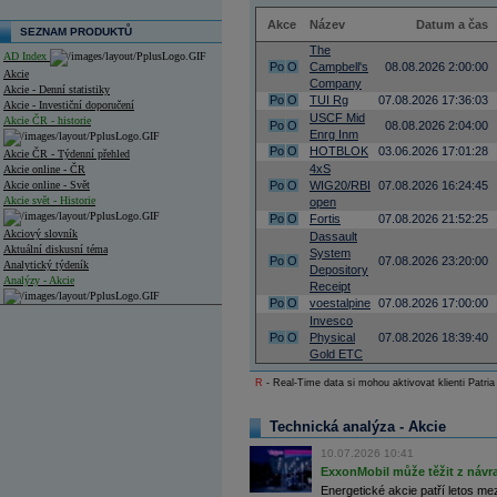
Akce
Název
Datum a čas
SEZNAM PRODUKTŮ
The
AD Index
Po
O
Campbell's
08.08.2026 2:00:00
Akcie
Company
Akcie - Denní statistiky
Po
O
TUI Rg
07.08.2026 17:36:03
Akcie - Investiční doporučení
USCF Mid
Akcie ČR - historie
Po
O
08.08.2026 2:04:00
Enrg Inm
Po
O
HOTBLOK
03.06.2026 17:01:28
Akcie ČR - Týdenní přehled
4xS
Akcie online - ČR
Akcie online - Svět
Po
O
WIG20/RBI
07.08.2026 16:24:45
Akcie svět - Historie
open
Po
O
Fortis
07.08.2026 21:52:25
Akciový slovník
Dassault
Aktuální diskusní téma
System
Po
O
07.08.2026 23:20:00
Analytický týdeník
Depository
Analýzy - Akcie
Receipt
Po
O
voestalpine
07.08.2026 17:00:00
Analýzy společností - ČR
Invesco
Po
O
Physical
07.08.2026 18:39:40
Analýzy společností - Střední Evropa
Gold ETC
Analýzy společností - Svět
R
- Real-Time data si mohou aktivovat klienti Patria
Ankety a diskuze
Technická analýza - Akcie
Archiv - Analýzy online
Archiv - Deník událostí
10.07.2026 10:41
ExxonMobil může těžit z návrat
Archiv - Flash analýzy (svět)
Energetické akcie patří letos me