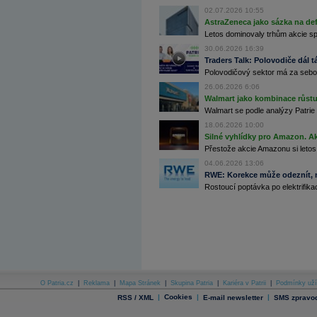
Archiv - Globální makroekonomické přehledy
02.07.2026 10:55
AstraZeneca jako sázka na de
Archiv - Horké Zprávy
Letos dominovaly trhům akcie spoj
Archiv - Kalendář událostí
30.06.2026 16:39
Traders Talk: Polovodiče dál tá
Archiv - Měnová politika
Polovodičový sektor má za sebou
Archiv - Měsíční makroekonomické přehledy
26.06.2026 6:06
Archiv - Souhrnné zprávy o vývoji ČR
Walmart jako kombinace růstu 
Walmart se podle analýzy Patrie 
Archiv - Treasury alerty
18.06.2026 10:00
Archiv - Vývoj české koruny
Silné vyhlídky pro Amazon. Ak
Přestože akcie Amazonu si letos
Archiv analýz - Makroukazatele
04.06.2026 13:06
RWE: Korekce může odeznít, n
Cenové indexy
Rostoucí poptávka po elektrifikac
Cenový kalkulátor
Ceny průmyslových výrobců - Data a prognózy
(ČR)
Ceny průmyslových výrobců - Graf (ČR)
Ceny průmyslových výrobců - Kalendář (ČR)
Ceny průmyslových výrobců - Zpravodajství
CORPORATE WEB SOLUTION
DATA EXPORT
Databanka - Akcie
O Patria.cz
|
Reklama
|
Mapa Stránek
|
Skupina Patria
|
Kariéra v Patrii
|
Podmínky uží
Databanka - Ceny
|
Cookies
|
|
RSS / XML
E-mail newsletter
SMS zpravod
Databanka - Ekonomický růst