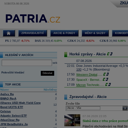
ZKU
SOBOTA 08.08.2026
ZPRAVODAJSTVÍ
AKCIE & FONDY
MĚNY & SAZBY
KOMODIT
PX
2 785,07
-0,71%
DAX
26 319,45
0,69%
CZK/€
24,232
-0,02%
CZK/$
20,966
0,00%
Horké zprávy - Akcie
HLEDÁNÍ V AKCIÍCH
07.08.2026
select
22:01
Dow Jones Industrial Average +0,3 
100
+1,2 % (Bloomberg)
Pokročilé hledání
Odeslat
17:50
Western Digital
......
17:30
SpaceX - Bernst
...
TOP AKCIE
17:09
Micron
Technolo
......
Název
Návštěvy
16:47
Exxon
Mobil - T
......
Agilyx Rg
4
16:26
Objem obchodů s akciemi na pražské
Zpravodajství - Akcie
BWAQ Rg-A
2
obchodů za poslední rok je 0,665 mld
iShares USD High Yield Corp
Zvolte filtr
16:23
Zvýšení výroby balistických střel A
12
Bond UCITS ETF
nějakou dobu potrvá. Agentuře Reuter
sele
Armin Papperger. Společná výroba 
Celsius
4
doplnit arzenál Spojeným státům, kte
Adaptiv Select ETF
3
07.08.2026 22:05
(ČTK)
AtlasClear Rg
1
Slabá data z trhu práce pomoh
16:07
Conocophillips
......
JPM BetaBuildrs Jp
4
Páteční obchodování na Wall Stre