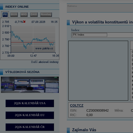
Reklama
INDEXY ONLINE
PX
BUX
WIG
DAX
Nasdaq
Výkon a volatilita konstituentů i
Index:
Další
akciové indexy
VÝSLEDKOVÁ SEZÓNA
2Q26 KALENDÁŘ USA
COLTCZ
ISIN:
CZ0009008942
Měna:
RIC:
0,00
2Q26 KALENDÁŘ EU
2Q26 KALENDÁŘ ČR
Zajímalo Vás