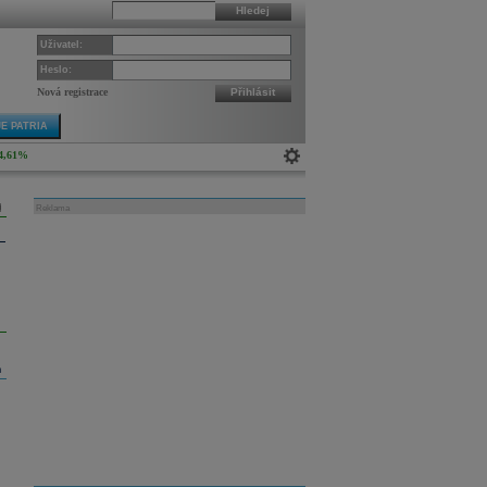
Hledej
Uživatel:
Heslo:
Nová registrace
Přihlásit
E PATRIA
4,61%
Reklama
m