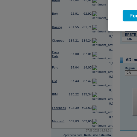
Apple
312,04
312,07
-0,12
07.08.2026
BoA
62,91
62,92
Pou
Název
-0,24
ČEZ
Boeing
231,55
231,71
PHILIP
ERSTE
0,30
TMR
Citigroup
134,21
134,24
0,18
Coca
87,00
87,01
Cola
AD in
1,81
Ford
14,04
14,05
Region
0,59
GM
87,43
87,47
0,77
IBM
235,22
235,34
0,59
Facebook
593,39
593,53
0,59
Microsoft
502,83
502,95
07.08.2026 18:38:01
Zpožděná data,
Real-Time data info