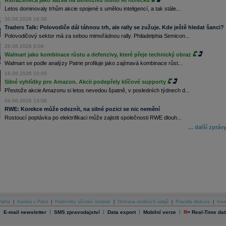
AstraZeneca jako sázka na defenzivu mimo AI horečku
Letos dominovaly trhům akcie spojené s umělou inteligencí, a tak stále...
30.06.2026 16:39
Traders Talk: Polovodiče dál táhnou trh, ale rally se zužuje. Kde ještě hledat šanci?
Polovodičový sektor má za sebou mimořádnou rally. Philadelphia Semicon...
26.06.2026 6:06
Walmart jako kombinace růstu a defenzivy, které přeje technický obraz
Walmart se podle analýzy Patrie profiluje jako zajímavá kombinace růst...
18.06.2026 10:00
Silné vyhlídky pro Amazon. Akcii podepřely klíčové supporty
Přestože akcie Amazonu si letos nevedou špatně, v posledních týdnech d...
04.06.2026 13:06
RWE: Korekce může odeznít, na silné pozici se nic nemění
Rostoucí poptávka po elektrifikaci může zajistit společnosti RWE dlouh...
… další zpráv
atria
|
Kariéra v Patrii
|
Podmínky užívání stránek
|
Ochrana osobních údajů
|
Pravidla diskuse
|
Inve
|
|
|
|
|
E-mail newsletter
SMS zpravodajství
Data export
Mobilní verze
R
=
Real-Time dat