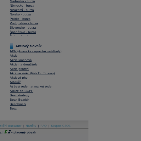
Maďarsko - burza
Německo - burza
Nizozemí - burza
Norsko - burza
Polsko - burza
Portugalsko - burza
Slovensko - burza
Španělsko - burza
Švýcarsko - burza
USA - burza
Akciový slovník
ADR (Americké depozitní certifikáty)
Akcie
Akcie kmenová
Akcie na doručitele
Akcie prioritní
Akciové riziko (Risk On Shares)
Akciové trhy
y
Arbitráž
At best order; at market order
Aukce na BCPP
Bear strategy
Bear, Bearish
Benchmark
Beta
BIC
Blokové obchody
Blue chips
stiční disclaimer
Bonita
|
Náměty
|
FAQ
|
Skupina ČSOB
Book To Bill Ratio
a
|
=
placený obsah
Book Value
Bookbuilding