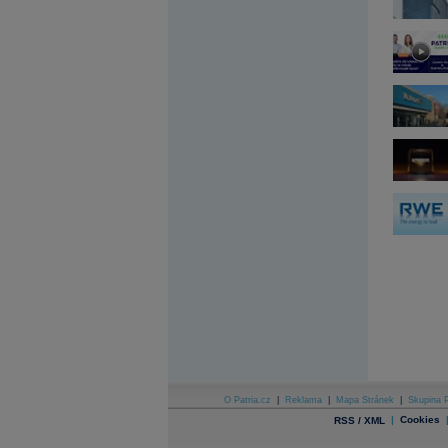
Archiv - Globální makroekonomické přehledy
Archiv - Horké Zprávy
Archiv - Kalendář událostí
Archiv - Měnová politika
Archiv - Měsíční makroekonomické přehledy
Archiv - Souhrnné zprávy o vývoji ČR
Archiv - Treasury alerty
Archiv - Vývoj české koruny
Archiv analýz - Makroukazatele
Cenové indexy
Cenový kalkulátor
Ceny průmyslových výrobců - Data a prognózy
(ČR)
Ceny průmyslových výrobců - Graf (ČR)
Ceny průmyslových výrobců - Kalendář (ČR)
Ceny průmyslových výrobců - Zpravodajství
CORPORATE WEB SOLUTION
DATA EXPORT
Databanka - Akcie
O Patria.cz
|
Reklama
|
Mapa Stránek
|
Skupina P
Databanka - Ceny
|
Cookies
RSS / XML
Databanka - Ekonomický růst