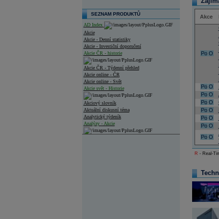
Zajím
SEZNAM PRODUKTŮ
Akce
AD Index
Akcie
Akcie - Denní statistiky
Akcie - Investiční doporučení
Akcie ČR - historie
Po
O
Akcie ČR - Týdenní přehled
Akcie online - ČR
Akcie online - Svět
Po
O
Akcie svět - Historie
Po
O
Po
O
Akciový slovník
Aktuální diskusní téma
Po
O
Analytický týdeník
Po
O
Analýzy - Akcie
Po
O
Po
O
Analýzy společností - ČR
Analýzy společností - Střední Evropa
R
- Real-Tim
Analýzy společností - Svět
Techn
Ankety a diskuze
Archiv - Analýzy online
Archiv - Deník událostí
Archiv - Flash analýzy (svět)