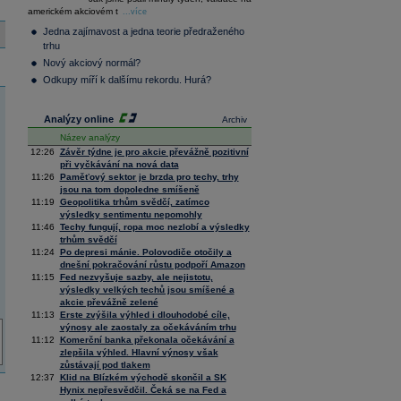
36 299,69
0,45
americkém akciovém t
Composite
...více
Index
Jedna zajímavost a jedna teorie předraženého
XETRA
trhu
Tecdax
4 068,78
1,69
Nový akciový normál?
Performance
index
Odkupy míří k dalšímu rekordu. Hurá?
Analýzy online
Archiv
Název analýzy
12:26
Závěr týdne je pro akcie převážně pozitivní
při vyčkávání na nová data
11:26
Paměťový sektor je brzda pro techy, trhy
jsou na tom dopoledne smíšeně
11:19
Geopolitika trhům svědčí, zatímco
výsledky sentimentu nepomohly
11:46
Techy fungují, ropa moc nezlobí a výsledky
trhům svědčí
11:24
Po depresi mánie. Polovodiče otočily a
dnešní pokračování růstu podpoří Amazon
11:15
Fed nezvyšuje sazby, ale nejistotu,
výsledky velkých techů jsou smíšené a
akcie převážně zelené
11:13
Erste zvýšila výhled i dlouhodobé cíle,
výnosy ale zaostaly za očekáváním trhu
11:12
Komerční banka překonala očekávání a
zlepšila výhled. Hlavní výnosy však
zůstávají pod tlakem
12:37
Klid na Blízkém východě skončil a SK
Hynix nepřesvědčil. Čeká se na Fed a