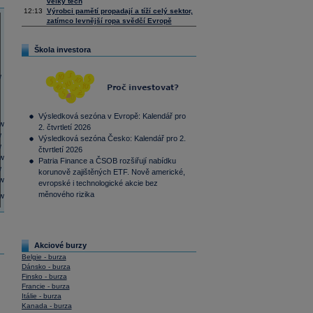
velký tech
12:13
Výrobci pamětí propadají a tíží celý sektor,
zatímco levnější ropa svědčí Evropě
Škola investora
Výsledková sezóna v Evropě: Kalendář pro
2. čtvrtletí 2026
Výsledková sezóna Česko: Kalendář pro 2.
čtvrtletí 2026
Patria Finance a ČSOB rozšiřují nabídku
korunově zajištěných ETF. Nově americké,
evropské i technologické akcie bez
měnového rizika
Akciové burzy
Belgie - burza
Dánsko - burza
Finsko - burza
Francie - burza
Itálie - burza
Kanada - burza