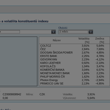
a volatilita konstituentů indexu
Období:
select
select
Volatilita
Změna
Název
[%]
[%]
COLTCZ
3,91%
5,64%
ČEZ
2,84%
7,69%
DOOSAN ŠKODA POWER
2,67%
4,85%
ERSTE BANK
2,25%
4,78%
GEVORKYAN
2,23%
-4,12%
KARO LEATHER
0,92%
-2,10%
KOFOLA ČS
1,04%
3,47%
KOMERČNÍ BANKA
3,04%
6,57%
MONETA MONEY BANK
1,60%
2,23%
PHILIP MORRIS ČR
1,62%
3,42%
Photon Energy
2,70%
-2,94%
PRIMOCO UAV SE
2,13%
-4,95%
VIG
4,09%
11,61%
Z
CZ0009008942
Měna:
CZK
Volatilita:
3,91%
0,00
Výkonnost:
5,64%