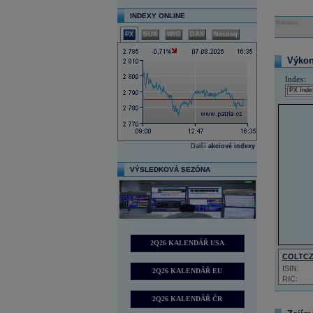
INDEXY ONLINE
Reklama
PX
BUX
WIG
DAX
Nasdaq
Výkon 
Index:
Další
akciové indexy
VÝSLEDKOVÁ SEZÓNA
2Q26 KALENDÁŘ USA
COLTC
ISIN:
2Q26 KALENDÁŘ EU
RIC:
2Q26 KALENDÁŘ ČR