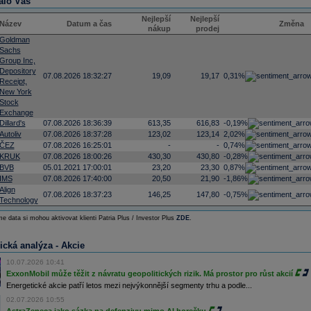
alo Vás
Nejlepší
Nejlepší
Název
Datum a čas
Změna
nákup
prodej
Goldman
Sachs
Group Inc,
Depository
07.08.2026 18:32:27
19,09
19,17
0,31%
Receipt,
New York
Stock
Exchange
Dillard's
07.08.2026 18:36:39
613,35
616,83
-0,19%
Autoliv
07.08.2026 18:37:28
123,02
123,14
2,02%
ČEZ
07.08.2026 16:25:01
-
-
0,74%
KRUK
07.08.2026 18:00:26
430,30
430,80
-0,28%
BVB
05.01.2021 17:00:01
23,20
23,30
0,87%
IMS
07.08.2026 17:40:00
20,50
21,90
-1,86%
Align
07.08.2026 18:37:23
146,25
147,80
-0,75%
Technology
e data si mohou aktivovat klienti Patria Plus / Investor Plus
ZDE
.
ická analýza - Akcie
10.07.2026 10:41
ExxonMobil může těžit z návratu geopolitických rizik. Má prostor pro růst akcií
Energetické akcie patří letos mezi nejvýkonnější segmenty trhu a podle...
02.07.2026 10:55