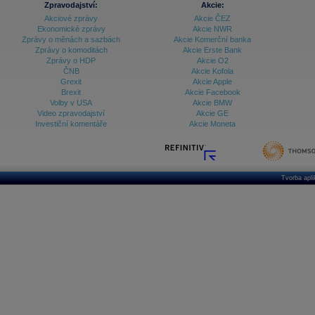
Zpravodajství:
Akcie:
Akciové zprávy
Akcie ČEZ
Archiv - Vývoj české koruny
Ekonomické zprávy
Akcie NWR
Zprávy o měnách a sazbách
Akcie Komerční banka
Archiv analýz - Makroukazatele
Zprávy o komoditách
Akcie Erste Bank
Zprávy o HDP
Akcie O2
Cenové indexy
Cenový kalkulátor
ČNB
Akcie Kofola
Ceny průmyslových výrobců - Data a prognózy
Grexit
Akcie Apple
(ČR)
Brexit
Akcie Facebook
Ceny průmyslových výrobců - Graf (ČR)
Volby v USA
Akcie BMW
Ceny průmyslových výrobců - Kalendář (ČR)
Video zpravodajství
Akcie GE
Ceny průmyslových výrobců - Zpravodajství
Investiční komentáře
Akcie Moneta
CORPORATE WEB SOLUTION
DATA EXPORT
Databanka - Akcie
Databanka - Ceny
Tvorba apl
Databanka - Ekonomický růst
Databanka - Indexy
Databanka - Měnové kurzy
Databanka - Trh práce
Databanka - Úrokové sazby
Databanka - Veřejné rozpočty