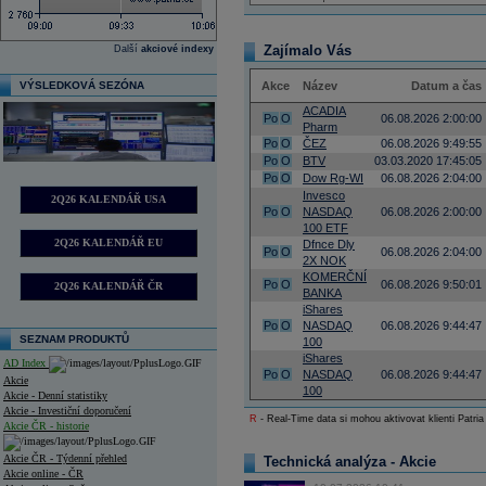
Zajímalo Vás
Další
akciové indexy
VÝSLEDKOVÁ SEZÓNA
Akce
Název
Datum a čas
ACADIA
Po
O
06.08.2026 2:00:00
Pharm
Po
O
ČEZ
06.08.2026 9:49:55
Po
O
BTV
03.03.2020 17:45:05
Po
O
Dow Rg-WI
06.08.2026 2:04:00
Invesco
2Q26 KALENDÁŘ USA
Po
O
NASDAQ
06.08.2026 2:00:00
100 ETF
2Q26 KALENDÁŘ EU
Dfnce Dly
Po
O
06.08.2026 2:04:00
2X NOK
KOMERČNÍ
Po
O
06.08.2026 9:50:01
2Q26 KALENDÁŘ ČR
BANKA
iShares
Po
O
NASDAQ
06.08.2026 9:44:47
SEZNAM PRODUKTŮ
100
iShares
AD Index
Po
O
NASDAQ
06.08.2026 9:44:47
Akcie
100
Akcie - Denní statistiky
Akcie - Investiční doporučení
R
- Real-Time data si mohou aktivovat klienti Patria
Akcie ČR - historie
Akcie ČR - Týdenní přehled
Technická analýza - Akcie
Akcie online - ČR