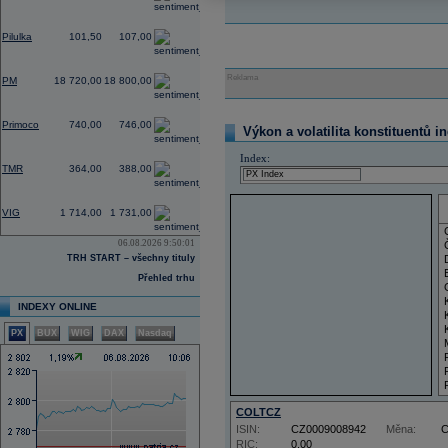
0,00
Pilulka
101,50
107,00
0,32
Reklama
PM
18 720,00
18 800,00
2,47
Primoco
740,00
746,00
Výkon a volatilita konstituentů i
0,00
Index:
TMR
364,00
388,00
0,00
VIG
1 714,00
1 731,00
06.08.2026 9:50:01
TRH START – všechny tituly
Přehled trhu
INDEXY ONLINE
PX
BUX
WIG
DAX
Nasdaq
COLTCZ
ISIN:
CZ0009008942
Měna:
RIC:
0,00