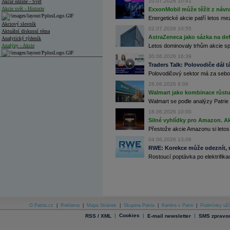
10.07.2026 10:41
Akcie online - Svět
Akcie svět - Historie
ExxonMobil může těžit z návrat
Energetické akcie patří letos me
Akciový slovník
02.07.2026 10:55
Aktuální diskusní téma
AstraZeneca jako sázka na de
Analytický týdeník
Analýzy - Akcie
Letos dominovaly trhům akcie spoj
30.06.2026 16:39
Analýzy společností - ČR
Traders Talk: Polovodiče dál tá
Polovodičový sektor má za sebou
Analýzy společností - Střední Evropa
26.06.2026 6:06
Analýzy společností - Svět
Walmart jako kombinace růstu 
Walmart se podle analýzy Patrie 
Ankety a diskuze
18.06.2026 10:00
Archiv - Analýzy online
Silné vyhlídky pro Amazon. Ak
Archiv - Deník událostí
Přestože akcie Amazonu si letos
Archiv - Flash analýzy (svět)
04.06.2026 13:06
RWE: Korekce může odeznít, n
Archiv - Globální makroekonomické přehledy
Rostoucí poptávka po elektrifikac
Archiv - Horké Zprávy
Archiv - Kalendář událostí
Archiv - Měnová politika
Archiv - Měsíční makroekonomické přehledy
O Patria.cz
|
Reklama
|
Mapa Stránek
|
Skupina Patria
|
Kariéra v Patrii
|
Podmínky uží
Archiv - Souhrnné zprávy o vývoji ČR
|
Cookies
|
|
RSS / XML
E-mail newsletter
SMS zpravod
Archiv - Treasury alerty