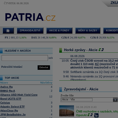
ZKU
ČTVRTEK 06.08.2026
ZPRAVODAJSTVÍ
AKCIE & FONDY
MĚNY & SAZBY
KOMODIT
PX
2 801,13
1,16%
DAX
26 148,56
0,09%
CZK/€
24,190
0,07%
CZK/$
20,956
0,15%
Horké zprávy - Akcie
HLEDÁNÍ V AKCIÍCH
06.08.2026
select
10:05
Čistý zisk ČSOB vzrostl na 10,2 m
dosáhl 1 113 mld.
Kč
(meziročně vyš
Pokročilé hledání
aktivních klientů meziročně o 71 ti
Odeslat
9:58
SoftBank oznámila za 1Q čistý zisk 3
9:46
Nintendo oznámilo za 1Q provozní zis
TOP AKCIE
(Bloomberg)
Název
Návštěvy
9:23
MercadoLibre oznámil za 2Q čisté tr
Agilyx Rg
4
(Bloomberg)
Zpravodajství - Akcie
BWAQ Rg-A
2
9:09
ČR:
Průmyslová výroba
v červnu mez
iShares USD High Yield Corp
Zvolte filtr
předchozímu poklesu o 1,0 % (Bloo
12
Bond UCITS ETF
sele
8:53
Deutsche Telekom
navyšuje program 
Celsius
3
8:51
Block očekává ve 3Q upr. provozní z
Adaptiv Select ETF
3
06.08.2026 8:40
8:41
Siemens
navyšuje výhled a očekává zi
AtlasClear Rg
1
ČNB rozhodne o sazbách, trhy 
(Bloomberg)
JPM BetaBuildrs Jp
4
OpenAI
8:35
AI model od Mety během kyberbezpečn