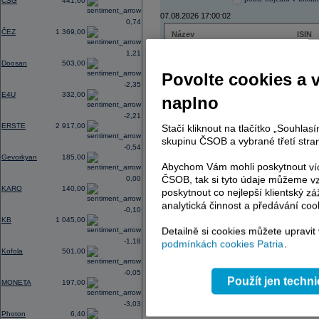
CSG
441,60
07.08.2026 17:00:02
0,74
ČEZ
1 369,00
Název
ISIN
ČEZ
CZ000
1,21
VIG
AT000
Doosan
503,00
PHILIP MORRIS ČR
CS00
Povolte cookies a 
ERSTE BANK
AT000
-2,35
TMR
SK112
E4U
332,00
naplno
-2,21
ERSTE
2 917,00
Stačí kliknout na tlačítko „Souhla
skupinu ČSOB a vybrané třetí stran
AD index - vývoj
-0,54
Gevorkyan
185,00
Region
Odeslat
Abychom Vám mohli poskytnout víc
select
ČSOB, tak si tyto údaje můžeme vz
0,00
KARO
140,00
poskytnout co nejlepší klientský zá
analytická činnost a předávání coo
-0,10
KB
1 045,00
Detailně si cookies můžete upravit
-1,18
podmínkách cookies Patria
.
Kofola
501,00
-0,05
Použít jen techn
MONETA
197,00
-3,03
Photon
6,40