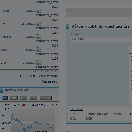
0,00
Pilulka
110,00
Reklama
0,00
PM
18 760,00
Výkon a volatilita konstituentů i
-1,37
Index:
Primoco
720,00
0,00
TMR
360,00
-1,78
VIG
1 765,00
07.08.2026 17:00:02
TRH START – všechny tituly
Přehled trhu
INDEXY ONLINE
PX
BUX
WIG
DAX
Nasdaq
COLTCZ
ISIN:
CZ0009008942
Měna:
RIC:
0,00