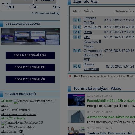
Zajímalo Vás
Akce
Název
Datum a čas
Další
akciové indexy
Jefferies
Po
O
07.08.2026 22:26:26
Finl Rg
VÝSLEDKOVÁ SEZÓNA
Po
O
WIG/RBI Ct
07.08.2026 16:49:58
Po
O
BBVA
07.08.2026 17:35:50
Po
O
ČEZ
07.08.2026 17:00:02
Xtrackers II
Global
Po
O
Government
07.08.2026 17:39:12
Bond UCITS
2Q26 KALENDÁŘ USA
ETF
Browar
Po
O
07.08.2026 5:04:24
2Q26 KALENDÁŘ EU
Gontyniec
R
- Real-Time data si mohou aktivovat klienti Patria
2Q26 KALENDÁŘ ČR
Technická analýza - Akcie
SEZNAM PRODUKTŮ
10.07.2026 10:41
ExxonMobil může těžit z návrat
AD Index
Akcie
Energetické akcie patří letos me
Akcie - Denní statistiky
02.07.2026 10:55
Akcie - Investiční doporučení
AstraZeneca jako sázka na de
Akcie ČR - historie
Letos dominovaly trhům akcie spoj
Akcie ČR - Týdenní přehled
30.06.2026 16:39
Akcie online - ČR
Traders Talk: Polovodiče dál tá