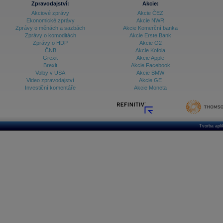
Zpravodajství:
Akcie:
Akciové zprávy
Akcie ČEZ
Archiv - Vývoj české koruny
Ekonomické zprávy
Akcie NWR
Zprávy o měnách a sazbách
Akcie Komerční banka
Archiv analýz - Makroukazatele
Zprávy o komoditách
Akcie Erste Bank
Zprávy o HDP
Akcie O2
Cenové indexy
Cenový kalkulátor
ČNB
Akcie Kofola
Ceny průmyslových výrobců - Data a prognózy
Grexit
Akcie Apple
(ČR)
Brexit
Akcie Facebook
Ceny průmyslových výrobců - Graf (ČR)
Volby v USA
Akcie BMW
Ceny průmyslových výrobců - Kalendář (ČR)
Video zpravodajství
Akcie GE
Ceny průmyslových výrobců - Zpravodajství
Investiční komentáře
Akcie Moneta
CORPORATE WEB SOLUTION
DATA EXPORT
Databanka - Akcie
Databanka - Ceny
Tvorba apl
Databanka - Ekonomický růst
Databanka - Indexy
Databanka - Měnové kurzy
Databanka - Trh práce
Databanka - Úrokové sazby
Databanka - Veřejné rozpočty