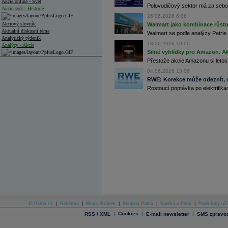
Akcie online - Svět
Polovodičový sektor má za sebou
Akcie svět - Historie
26.06.2026 6:06
Akciový slovník
Walmart jako kombinace růstu 
Aktuální diskusní téma
Walmart se podle analýzy Patrie 
Analytický týdeník
18.06.2026 10:00
Analýzy - Akcie
Silné vyhlídky pro Amazon. Ak
Analýzy společností - ČR
Přestože akcie Amazonu si letos
04.06.2026 13:06
Analýzy společností - Střední Evropa
RWE: Korekce může odeznít, n
Rostoucí poptávka po elektrifikac
Analýzy společností - Svět
Ankety a diskuze
Archiv - Analýzy online
Archiv - Deník událostí
Archiv - Flash analýzy (svět)
Archiv - Globální makroekonomické přehledy
Archiv - Horké Zprávy
Archiv - Kalendář událostí
Archiv - Měnová politika
Archiv - Měsíční makroekonomické přehledy
O Patria.cz
|
Reklama
|
Mapa Stránek
|
Skupina Patria
|
Kariéra v Patrii
|
Podmínky uží
Archiv - Souhrnné zprávy o vývoji ČR
|
Cookies
|
|
RSS / XML
E-mail newsletter
SMS zpravod
Archiv - Treasury alerty