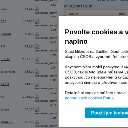
-4,62
07.08.2026 17:00:02
CSG
441,60
Název
ISIN
0,74
ČEZ
CZ000
ČEZ
1 369,00
PHILIP MORRIS ČR
CS00
ERSTE BANK
AT000
Povolte cookies a 
1,21
TMR
SK112
Doosan
503,00
naplno
-2,35
E4U
332,00
Stačí kliknout na tlačítko „Souhla
AD index - vývoj
-2,21
skupinu ČSOB a vybrané třetí stran
ERSTE
2 917,00
Region
Odeslat
select
Abychom Vám mohli poskytnout víc
-0,54
ČSOB, tak si tyto údaje můžeme vz
Gevorkyan
185,00
poskytnout co nejlepší klientský zá
0,00
analytická činnost a předávání coo
KARO
140,00
Detailně si cookies můžete upravit
-0,10
KB
1 045,00
podmínkách cookies Patria
.
-1,18
Kofola
501,00
Použít jen techn
-0,05
MONETA
197,00