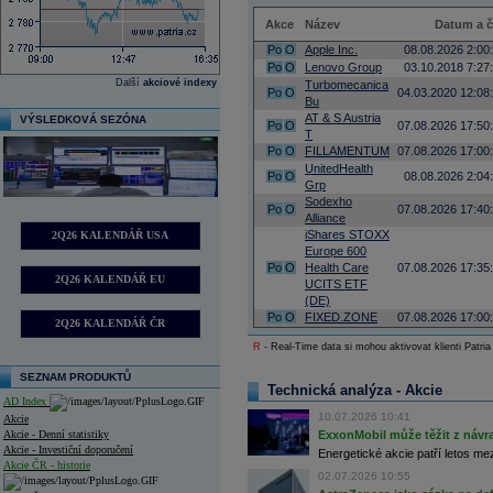
Akce
Název
Datum a 
Po
O
Apple Inc.
08.08.2026 2:00
Po
O
Lenovo Group
03.10.2018 7:27
Další
akciové indexy
Turbomecanica
Po
O
04.03.2020 12:08
Bu
AT & S Austria
VÝSLEDKOVÁ SEZÓNA
Po
O
07.08.2026 17:50
T
Po
O
FILLAMENTUM
07.08.2026 17:00
UnitedHealth
Po
O
08.08.2026 2:04
Grp
Sodexho
Po
O
07.08.2026 17:40
Alliance
iShares STOXX
2Q26 KALENDÁŘ USA
Europe 600
Po
O
Health Care
07.08.2026 17:35
2Q26 KALENDÁŘ EU
UCITS ETF
(DE)
Po
O
FIXED.ZONE
07.08.2026 17:00
2Q26 KALENDÁŘ ČR
R
- Real-Time data si mohou aktivovat klienti Patria
SEZNAM PRODUKTŮ
Technická analýza - Akcie
AD Index
10.07.2026 10:41
Akcie
Akcie - Denní statistiky
ExxonMobil může těžit z návrat
Akcie - Investiční doporučení
Energetické akcie patří letos me
Akcie ČR - historie
02.07.2026 10:55