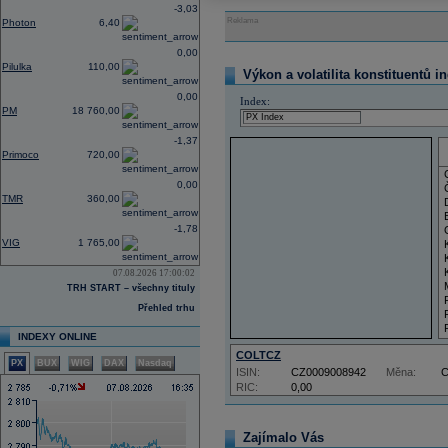
-3,03
Reklama
Photon
6,40
0,00
Pilulka
110,00
Výkon a volatilita konstituentů i
0,00
Index:
PM
18 760,00
-1,37
Primoco
720,00
0,00
TMR
360,00
-1,78
VIG
1 765,00
07.08.2026 17:00:02
TRH START – všechny tituly
Přehled trhu
INDEXY ONLINE
COLTCZ
PX
BUX
WIG
DAX
Nasdaq
ISIN:
CZ0009008942
Měna:
RIC:
0,00
Zajímalo Vás