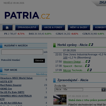
ZKU
NEDĚLE 09.08.2026
ZPRAVODAJSTVÍ
AKCIE & FONDY
MĚNY & SAZBY
KOMODIT
PX
2 785,07
-0,71%
DAX
26 319,45
0,69%
CZK/€
24,232
-0,02%
CZK/$
20,966
0,00%
Horké zprávy - Akcie
HLEDÁNÍ V AKCIÍCH
07.08.2026
select
22:01
Dow Jones Industrial Average +0,3 
100
+1,2 % (Bloomberg)
Pokročilé hledání
Odeslat
17:50
Western Digital
......
17:30
SpaceX - Bernst
...
TOP AKCIE
17:09
Micron
Technolo
......
Název
Návštěvy
16:47
Exxon
Mobil - T
......
Xtrackers MSCI World Value
16:26
Objem obchodů s akciemi na pražské
5
Zpravodajství - Akcie
UCITS ETF
obchodů za poslední rok je 0,665 mld
Red Robin Gourmt
23
Zvolte filtr
16:23
Zvýšení výroby balistických střel A
GEMZ Crp
7
nějakou dobu potrvá. Agentuře Reuter
sele
Armin Papperger. Společná výroba 
Sp US Ps Eqty GBTC
1
doplnit arzenál Spojeným státům, kte
ISHARES MSCI AUSTRALIA
07.08.2026 22:05
38
(ČTK)
ETF
Slabá data z trhu práce pomoh
16:07
Conocophillips
......
Jp All Act USD-Acc
4
Páteční obchodování na Wall Stre