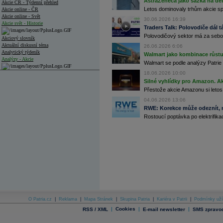
AstraZeneca jako sázka na de
Akcie ČR - Týdenní přehled
Letos dominovaly trhům akcie spoj
Akcie online - ČR
Akcie online - Svět
30.06.2026 16:39
Akcie svět - Historie
Traders Talk: Polovodiče dál tá
Polovodičový sektor má za sebou
Akciový slovník
Aktuální diskusní téma
26.06.2026 6:06
Analytický týdeník
Walmart jako kombinace růstu 
Analýzy - Akcie
Walmart se podle analýzy Patrie 
18.06.2026 10:00
Analýzy společností - ČR
Silné vyhlídky pro Amazon. Ak
Analýzy společností - Střední Evropa
Přestože akcie Amazonu si letos
04.06.2026 13:06
Analýzy společností - Svět
RWE: Korekce může odeznít, n
Rostoucí poptávka po elektrifikac
Ankety a diskuze
Archiv - Analýzy online
Archiv - Deník událostí
Archiv - Flash analýzy (svět)
Archiv - Globální makroekonomické přehledy
Archiv - Horké Zprávy
Archiv - Kalendář událostí
Archiv - Měnová politika
O Patria.cz
|
Reklama
|
Mapa Stránek
|
Skupina Patria
|
Kariéra v Patrii
|
Podmínky uží
|
Cookies
|
|
RSS / XML
E-mail newsletter
SMS zpravod
Archiv - Měsíční makroekonomické přehledy
Archiv - Souhrnné zprávy o vývoji ČR