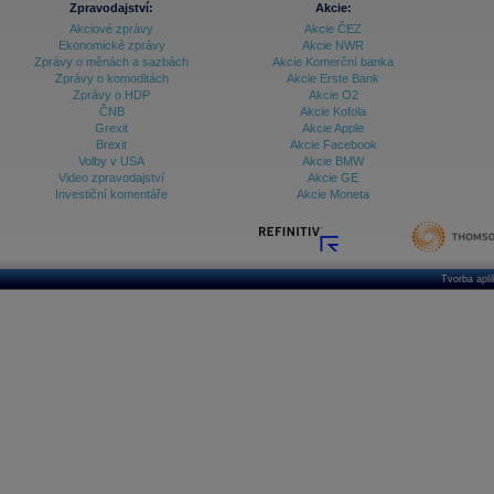
Zpravodajství:
Akcie:
Akciové zprávy
Akcie ČEZ
Archiv - Treasury alerty
Ekonomické zprávy
Akcie NWR
Zprávy o měnách a sazbách
Akcie Komerční banka
Archiv - Vývoj české koruny
Zprávy o komoditách
Akcie Erste Bank
Zprávy o HDP
Akcie O2
Archiv analýz - Makroukazatele
ČNB
Akcie Kofola
Grexit
Akcie Apple
Cenové indexy
Cenový kalkulátor
Brexit
Akcie Facebook
Ceny průmyslových výrobců - Data a prognózy
Volby v USA
Akcie BMW
(ČR)
Video zpravodajství
Akcie GE
Ceny průmyslových výrobců - Graf (ČR)
Investiční komentáře
Akcie Moneta
Ceny průmyslových výrobců - Kalendář (ČR)
Ceny průmyslových výrobců - Zpravodajství
CORPORATE WEB SOLUTION
DATA EXPORT
Databanka - Akcie
Tvorba apl
Databanka - Ceny
Databanka - Ekonomický růst
Databanka - Indexy
Databanka - Měnové kurzy
Databanka - Trh práce
Databanka - Úrokové sazby