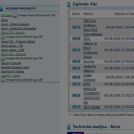
Zajímalo Vás
SEZNAM PRODUKTŮ
Akce
Název
Datum a čas
AD Index
Akcie
WEX Inc,
Akcie - Denní statistiky
Ordinary,
Po
O
06.08.2026 1:34:04
Akcie - Investiční doporučení
New York
Akcie ČR - historie
Consolidated
Po
O
ČEZ
05.08.2026 17:00:04
Akcie ČR - Týdenní přehled
Villeroy &
Akcie online - ČR
Boch
Akcie online - Svět
Po
O
05.08.2026 21:59:02
Preferred
Akcie svět - Historie
Stock
Po
O
Syzygy
05.08.2026 17:30:01
Akciový slovník
Sodexho
Aktuální diskusní téma
Po
O
05.08.2026 21:57:30
Alliance
Analytický týdeník
Dollar
Analýzy - Akcie
Po
O
06.08.2026 1:36:16
General
Po
O
KPN
05.08.2026 23:20:00
Analýzy společností - ČR
MAISON
POMMERY
Analýzy společností - Střední Evropa
Po
O
05.08.2026 17:35:27
ASSOCIES
SA
Analýzy společností - Svět
Po
O
SES Global
05.08.2026 17:40:00
Ankety a diskuze
R
- Real-Time data si mohou aktivovat klienti Patria
Archiv - Analýzy online
Archiv - Deník událostí
Technická analýza - Akcie
Archiv - Flash analýzy (svět)
10.07.2026 10:41