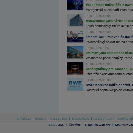
Archiv - Globální makroekonomické přehledy
ExxonMobil může těžit z návrat
Energetické akcie patří letos me
Archiv - Horké Zprávy
02.07.2026 10:55
Archiv - Kalendář událostí
AstraZeneca jako sázka na de
Archiv - Měnová politika
Letos dominovaly trhům akcie spoj
30.06.2026 16:39
Archiv - Měsíční makroekonomické přehledy
Traders Talk: Polovodiče dál tá
Archiv - Souhrnné zprávy o vývoji ČR
Polovodičový sektor má za sebou
Archiv - Treasury alerty
26.06.2026 6:06
Walmart jako kombinace růstu 
Archiv - Vývoj české koruny
Walmart se podle analýzy Patrie 
18.06.2026 10:00
Archiv analýz - Makroukazatele
Silné vyhlídky pro Amazon. Ak
Přestože akcie Amazonu si letos
Cenové indexy
Cenový kalkulátor
04.06.2026 13:06
Ceny průmyslových výrobců - Data a prognózy
RWE: Korekce může odeznít, n
(ČR)
Rostoucí poptávka po elektrifikac
Ceny průmyslových výrobců - Graf (ČR)
Ceny průmyslových výrobců - Kalendář (ČR)
Ceny průmyslových výrobců - Zpravodajství
CORPORATE WEB SOLUTION
DATA EXPORT
Databanka - Akcie
O Patria.cz
|
Reklama
|
Mapa Stránek
|
Skupina Patria
|
Kariéra v Patrii
|
Podmínky uží
Databanka - Ceny
|
Cookies
|
|
RSS / XML
E-mail newsletter
SMS zpravod
Databanka - Ekonomický růst