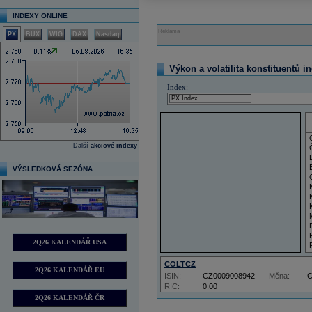
INDEXY ONLINE
Reklama
PX
BUX
WIG
DAX
Nasdaq
Výkon a volatilita konstituentů i
Index:
Další
akciové indexy
VÝSLEDKOVÁ SEZÓNA
2Q26 KALENDÁŘ USA
COLTCZ
2Q26 KALENDÁŘ EU
ISIN:
CZ0009008942
Měna:
RIC:
0,00
2Q26 KALENDÁŘ ČR