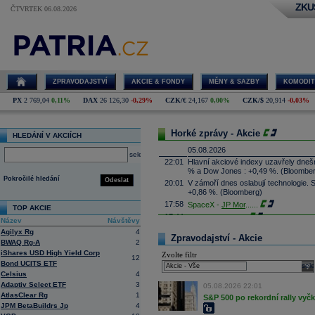
ZKU
ČTVRTEK 06.08.2026
ZPRAVODAJSTVÍ
AKCIE & FONDY
MĚNY & SAZBY
KOMODIT
PX
2 769,04
0,11%
DAX
26 126,30
-0,29%
CZK/€
24,167
0,00%
CZK/$
20,914
-0,03%
Horké zprávy - Akcie
HLEDÁNÍ V AKCIÍCH
05.08.2026
select
22:01
Hlavní akciové indexy uzavřely dne
% a Dow Jones : +0,49 %. (Bloombe
Pokročilé hledání
Odeslat
20:01
V zámoří dnes oslabují technologie.
+0,86 %. (Bloomberg)
17:58
SpaceX -
JP Mor
......
TOP AKCIE
17:44
Palantir Techno
...
Název
Návštěvy
17:29
McDonald's
-
JP
......
Agilyx Rg
4
Zpravodajství - Akcie
17:16
BWAQ Rg-A
2
Booking.com - T
...
iShares USD High Yield Corp
Zvolte filtr
17:08
CSG získala podíl v kanadské firmě 
12
Bond UCITS ETF
systémy, technologie protivzdušné ob
sele
výši podílu ale nesdělila. Cílem inve
Celsius
4
prosadit je zejména na trzích člens
Adaptiv Select ETF
3
05.08.2026 22:01
16:45
Arista Networks
...
AtlasClear Rg
1
S&P 500 po rekordní rally vyč
JPM BetaBuildrs Jp
4
16:27
AMD
-
JP Morga
......