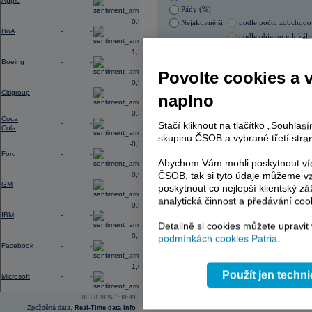
Apple
-
-
Pády (%)
0,56
Nejaktivnější
podle počtu zobchod
BoA
-
-
podle objemu v lokál
1,28
05.08.2026 0:00:00
Boeing
-
-
Název
ISIN
Povolte cookies a 
0,56
ERSTE BANK
AT00
Citigroup
-
-
naplno
PHILIP MORRIS ČR
CS00
0,31
Coca
-
-
Stačí kliknout na tlačítko „Souhla
Cola
skupinu ČSOB a vybrané třetí stran
AD index - vývoj
-0,77
Ford
-
-
Abychom Vám mohli poskytnout víc
Region
Odeslat
select
ČSOB, tak si tyto údaje můžeme vz
0,96
GM
-
-
poskytnout co nejlepší klientský zá
analytická činnost a předávání coo
0,33
IBM
-
-
Detailně si cookies můžete upravit
0,14
podmínkách cookies Patria
.
Facebook
-
-
-1,09
Použít jen techn
Microsoft
-
-
06.08.2026 1:38:49
Zpožděná data,
Real-Time data info