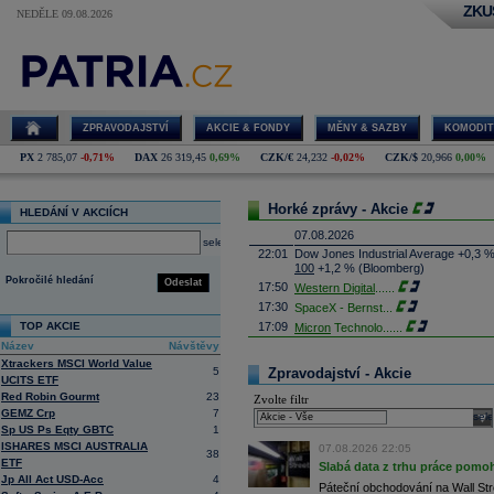
ZKU
NEDĚLE 09.08.2026
ZPRAVODAJSTVÍ
AKCIE & FONDY
MĚNY & SAZBY
KOMODIT
PX
2 785,07
-0,71%
DAX
26 319,45
0,69%
CZK/€
24,232
-0,02%
CZK/$
20,966
0,00%
Horké zprávy - Akcie
HLEDÁNÍ V AKCIÍCH
07.08.2026
select
22:01
Dow Jones Industrial Average +0,3 
100
+1,2 % (Bloomberg)
Pokročilé hledání
Odeslat
17:50
Western Digital
......
17:30
SpaceX - Bernst
...
TOP AKCIE
17:09
Micron
Technolo
......
Název
Návštěvy
16:47
Exxon
Mobil - T
......
Xtrackers MSCI World Value
16:26
Objem obchodů s akciemi na pražské
5
Zpravodajství - Akcie
UCITS ETF
obchodů za poslední rok je 0,665 mld
Red Robin Gourmt
23
Zvolte filtr
16:23
Zvýšení výroby balistických střel A
GEMZ Crp
7
nějakou dobu potrvá. Agentuře Reuter
sele
Armin Papperger. Společná výroba 
Sp US Ps Eqty GBTC
1
doplnit arzenál Spojeným státům, kte
ISHARES MSCI AUSTRALIA
07.08.2026 22:05
38
(ČTK)
ETF
Slabá data z trhu práce pomoh
16:07
Conocophillips
......
Jp All Act USD-Acc
4
Páteční obchodování na Wall Stre