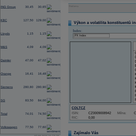
-1,09
Reklama
ING Group
30,45
30,65
0,55
KBC
127,50
129,00
Výkon a volatilita konstituentů i
0,39
Index:
Lloyds
1,15
1,15
0,57
M&S
4,09
4,09
0,68
Daimler
47,00
47,02
0,83
Orange
16,41
16,48
2,45
Siemens
280,80
280,90
-0,37
SG
83,50
84,00
COLTCZ
-0,60
ISIN:
CZ0009008942
Měna:
Total
74,01
74,50
RIC:
0,00
1,18
Volkswagen
77,50
77,60
Zajímalo Vás