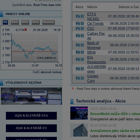
07.08.2026 21:59:30
Zpožděná data,
Real-Time data info
Akce
Název
Datum a čas
INDEXY ONLINE
ETFS
Po
O
07.08.2026 18:39:40
NICKEL
PX
BUX
WIG
DAX
Nasdaq
Po
O
Citi Trends
08.08.2026 2:00:00
Po
O
ČEZ
07.08.2026 17:00:02
Cathay Pac
Po
O
06.08.2026 15:30:03
Air
Bank of
Po
O
08.08.2026 2:04:00
Montreal
Po
O
BBVA
07.08.2026 21:59:51
BJs
Po
O
08.08.2026 2:00:00
Restaurants
2xS AIR/RBI
Po
O
07.08.2026 16:08:13
open
Další
akciové indexy
Gentex
Po
O
08.08.2026 2:00:00
Corp
VÝSLEDKOVÁ SEZÓNA
R
- Real-Time data si mohou aktivovat klienti Patria
Technická analýza - Akcie
10.07.2026 10:41
ExxonMobil může těžit z návrat
2Q26 KALENDÁŘ USA
Energetické akcie patří letos me
02.07.2026 10:55
2Q26 KALENDÁŘ EU
AstraZeneca jako sázka na de
Letos dominovaly trhům akcie spoj