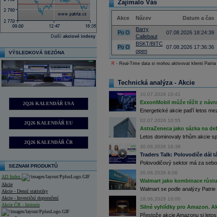
Zajímalo Vás
Akce
Název
Datum a čas
Barry
Po
O
07.08.2026 18:24:39
Callebaut
Další
akciové indexy
BSKT/BITC
Po
O
07.08.2026 17:36:36
open
VÝSLEDKOVÁ SEZÓNA
R
- Real-Time data si mohou aktivovat klienti Patria
Technická analýza - Akcie
10.07.2026 10:41
ExxonMobil může těžit z návrat
2Q26 KALENDÁŘ USA
Energetické akcie patří letos me
02.07.2026 10:55
2Q26 KALENDÁŘ EU
AstraZeneca jako sázka na de
Letos dominovaly trhům akcie spoj
2Q26 KALENDÁŘ ČR
30.06.2026 16:39
Traders Talk: Polovodiče dál tá
Polovodičový sektor má za sebou
SEZNAM PRODUKTŮ
26.06.2026 6:06
AD Index
Walmart jako kombinace růstu 
Akcie
Walmart se podle analýzy Patrie 
Akcie - Denní statistiky
Akcie - Investiční doporučení
18.06.2026 10:00
Akcie ČR - historie
Silné vyhlídky pro Amazon. Ak
Přestože akcie Amazonu si letos