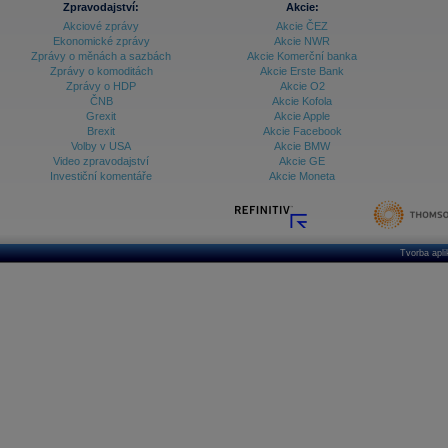
Zpravodajství:
Akcie:
Akciové zprávy
Akcie ČEZ
Archiv - Treasury alerty
Ekonomické zprávy
Akcie NWR
Zprávy o měnách a sazbách
Akcie Komerční banka
Archiv - Vývoj české koruny
Zprávy o komoditách
Akcie Erste Bank
Zprávy o HDP
Akcie O2
Archiv analýz - Makroukazatele
ČNB
Akcie Kofola
Grexit
Akcie Apple
Cenové indexy
Cenový kalkulátor
Brexit
Akcie Facebook
Ceny průmyslových výrobců - Data a prognózy
Volby v USA
Akcie BMW
(ČR)
Video zpravodajství
Akcie GE
Ceny průmyslových výrobců - Graf (ČR)
Investiční komentáře
Akcie Moneta
Ceny průmyslových výrobců - Kalendář (ČR)
Ceny průmyslových výrobců - Zpravodajství
CORPORATE WEB SOLUTION
DATA EXPORT
Databanka - Akcie
Tvorba apl
Databanka - Ceny
Databanka - Ekonomický růst
Databanka - Indexy
Databanka - Měnové kurzy
Databanka - Trh práce
Databanka - Úrokové sazby