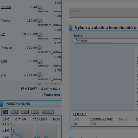
-3,03
Photon
6,40
Reklama
0,00
Pilulka
110,00
Výkon a volatilita konstituentů i
0,00
PM
18 760,00
Index:
-1,37
Primoco
720,00
0,00
TMR
360,00
-1,78
VIG
1 765,00
07.08.2026 17:00:02
TRH START – všechny tituly
Přehled trhu
INDEXY ONLINE
PX
BUX
WIG
DAX
Nasdaq
COLTCZ
ISIN:
CZ0009008942
Měna:
RIC:
0,00