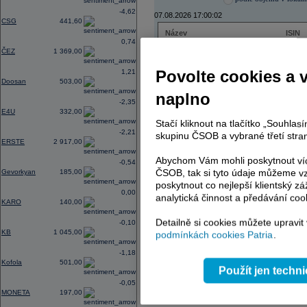
-4,62
07.08.2026 17:00:02
CSG
441,60
Název
ISIN
0,74
ČEZ
CZ000
ČEZ
1 369,00
VIG
AT000
PHILIP MORRIS ČR
CS00
Povolte cookies a 
1,21
ERSTE BANK
AT000
Doosan
503,00
TMR
SK112
naplno
-2,35
E4U
332,00
Stačí kliknout na tlačítko „Souhla
-2,21
skupinu ČSOB a vybrané třetí stran
AD index - vývoj
ERSTE
2 917,00
Region
Odeslat
Abychom Vám mohli poskytnout víc
-0,54
select
ČSOB, tak si tyto údaje můžeme vz
Gevorkyan
185,00
poskytnout co nejlepší klientský zá
0,00
analytická činnost a předávání coo
KARO
140,00
Detailně si cookies můžete upravit
-0,10
KB
1 045,00
podmínkách cookies Patria
.
-1,18
Kofola
501,00
Použít jen techn
-0,05
MONETA
197,00