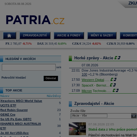
ZKU
SOBOTA 08.08.2026
ZPRAVODAJSTVÍ
AKCIE & FONDY
MĚNY & SAZBY
KOMODIT
PX
2 785,07
-0,71%
DAX
26 319,45
0,69%
CZK/€
24,224
-0,02%
CZK/$
20,959
0,00%
Horké zprávy - Akcie
HLEDÁNÍ V AKCIÍCH
07.08.2026
select
22:01
Dow Jones Industrial Average +0,3 
100
+1,2 % (Bloomberg)
Pokročilé hledání
Odeslat
17:50
Western Digital
......
17:30
SpaceX - Bernst
...
TOP AKCIE
17:09
Micron
Technolo
......
Název
Návštěvy
16:47
Exxon
Mobil - T
......
Xtrackers MSCI World Value
16:26
Objem obchodů s akciemi na pražské
5
Zpravodajství - Akcie
UCITS ETF
obchodů za poslední rok je 0,665 mld
Red Robin Gourmt
23
Zvolte filtr
16:23
Zvýšení výroby balistických střel A
GEMZ Crp
7
nějakou dobu potrvá. Agentuře Reuter
sele
Armin Papperger. Společná výroba 
Sp US Ps Eqty GBTC
1
doplnit arzenál Spojeným státům, kte
ISHARES MSCI AUSTRALIA
07.08.2026 22:05
38
(ČTK)
ETF
Slabá data z trhu práce pomoh
16:07
Conocophillips
......
Jp All Act USD-Acc
4
Páteční obchodování na Wall Stre