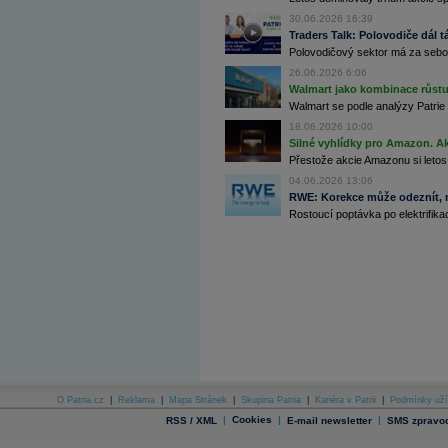
Archiv - Flash analýzy (svět)
30.06.2026 16:39
Traders Talk: Polovodiče dál tá
Archiv - Globální makroekonomické přehledy
Polovodičový sektor má za sebou
Archiv - Horké Zprávy
26.06.2026 6:06
Archiv - Kalendář událostí
Walmart jako kombinace růstu 
Walmart se podle analýzy Patrie 
Archiv - Měnová politika
18.06.2026 10:00
Silné vyhlídky pro Amazon. Ak
Archiv - Měsíční makroekonomické přehledy
Přestože akcie Amazonu si letos
Archiv - Souhrnné zprávy o vývoji ČR
04.06.2026 13:06
Archiv - Treasury alerty
RWE: Korekce může odeznít, n
Rostoucí poptávka po elektrifikac
Archiv - Vývoj české koruny
Archiv analýz - Makroukazatele
Cenové indexy
Cenový kalkulátor
Ceny průmyslových výrobců - Data a prognózy
(ČR)
Ceny průmyslových výrobců - Graf (ČR)
Ceny průmyslových výrobců - Kalendář (ČR)
Ceny průmyslových výrobců - Zpravodajství
CORPORATE WEB SOLUTION
DATA EXPORT
O Patria.cz
|
Reklama
|
Mapa Stránek
|
Skupina Patria
|
Kariéra v Patrii
|
Podmínky uží
Databanka - Akcie
|
Cookies
|
|
RSS / XML
E-mail newsletter
SMS zpravod
Databanka - Ceny