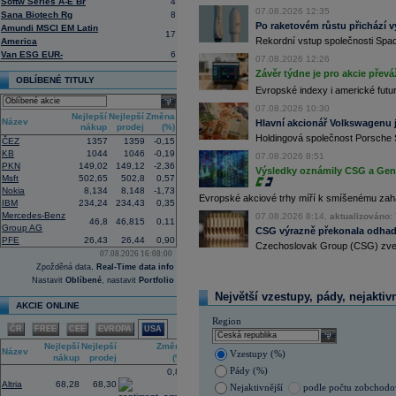
Softw Series A-E Br
4
13:59
DHL - Bernstein
...
07.08.2026 12:35
Sana Biotech Rg
8
13:44
BAE Systems - M
Po raketovém růstu přichází v
...
Amundi MSCI EM Latin
17
13:04
Jedna z největších světových pořadate
Rekordní vstup společnosti Spac
America
procent v novém provozovateli multi
Van ESG EUR-
6
07.08.2026 12:26
Nový společný podnik založí s invest
Závěr týdne je pro akcie převá
Bestsport O2 arenu a O2 universum vla
OBLÍBENÉ TITULY
investiční společnost, PPF dosud pů
Evropské indexy i americké futur
select
12:09
Akciové podílové fondy za prvních s
07.08.2026 10:30
procenta, smíšené fondy 4,4 procent
Nejlepší
Nejlepší
Změna
Název
Hlavní akcionář Volkswagenu j
akciové fondy podle indexu přinesly
nákup
prodej
(%)
procenta a dluhopisové fondy 2,5 pr
Holdingová společnost Porsche 
ČEZ
1357
1359
-0,15
11:43
Novo Nordisk -
...
KB
1044
1046
-0,19
07.08.2026 8:51
PKN
149,02
149,12
-2,36
11:27
Jedna z největších světových pořadate
Výsledky oznámily CSG a Gen D
Msft
502,65
502,8
0,57
procent v novém provozovateli multi
Nový společný podnik založí s invest
Nokia
8,134
8,148
-1,73
Evropské akciové trhy míří k smíšenému zahá
Bestsport O2 arenu a O2 universum vla
IBM
234,24
234,43
0,35
investiční společnost, PPF dosud pů
Mercedes-Benz
07.08.2026 8:14,
aktualizováno: 
46,8
46,815
0,11
Group AG
11:16
Porsche SE
, která je hlavním akci
CSG výrazně překonala odhady
se v pololetí propadla do čisté ztráty
PFE
26,43
26,44
0,90
Czechoslovak Group (CSG) zveřej
Zároveň automobilku
Volkswagen
vyz
07.08.2026 16:08:00
konkurenceschopnosti (ČTK)
Zpožděná data,
Real-Time data info
11:02
Italy's Prysmia
...
Nastavit
Oblíbené
, nastavit
Portfolio
10:51
EasyJet
-
JP Mo
......
Největší vzestupy, pády, nejaktiv
AKCIE ONLINE
10:28
BP
-
HSBC
snižu
......
Region
10:13
Ahold Delhaize
...
ČR
FREE
CEE
EVROPA
USA
select
9:10
DraftKings dosáhl ve 2Q výnosů 1,4
Nejlepší
Nejlepší
Změna
Název
Vzestupy (%)
8:48
Airbnb očekává ve 3Q tržby 4,69 - 4
nákup
prodej
(%)
Pády (%)
0,81
Altria
68,28
68,30
Nejaktivnější
podle počtu zobchod