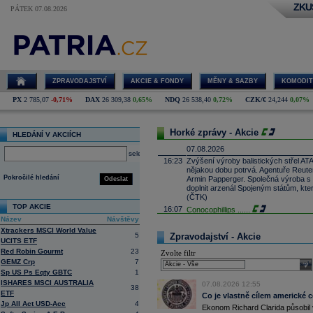
ZKU
PÁTEK 07.08.2026
ZPRAVODAJSTVÍ
AKCIE & FONDY
MĚNY & SAZBY
KOMODIT
PX
2 785,07
-0,71%
DAX
26 309,38
0,65%
NDQ
26 538,40
0,72%
CZK/€
24,244
0,07%
Horké zprávy - Akcie
HLEDÁNÍ V AKCIÍCH
07.08.2026
select
16:23
Zvýšení výroby balistických střel A
nějakou dobu potrvá. Agentuře Reuter
Pokročilé hledání
Armin Papperger. Společná výroba 
Odeslat
doplnit arzenál Spojeným státům, kte
(ČTK)
TOP AKCIE
16:07
Conocophillips
......
Název
Návštěvy
15:38
Zisky evropských firem s vysokou trž
Xtrackers MSCI World Value
vzrostly nejvíce od třetího čtvrtletí
5
Zpravodajství - Akcie
energetických firem. S odkazem na g
UCITS ETF
uvedla agentura Reuters. Dobré výsle
Red Robin Gourmt
23
Zvolte filtr
oceli a chemického průmyslu (ČTK)
GEMZ Crp
7
sele
15:26
Cloudflare -
JP
......
Sp US Ps Eqty GBTC
1
15:05
ISHARES MSCI AUSTRALIA
Block - Bernste
...
07.08.2026 12:55
38
ETF
14:49
Airbnb -
Co je vlastně cílem americké 
JP Mor
......
Jp All Act USD-Acc
4
14:24
Ekonom Richard Clarida působil 
Roche -
Morgan
......