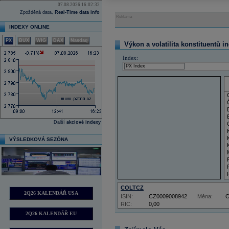
07.08.2026 16:02:32
Zpožděná data,
Real-Time data info
Reklama
INDEXY ONLINE
PX
BUX
WIG
DAX
Nasdaq
Výkon a volatilita konstituentů i
Index:
Další
akciové indexy
VÝSLEDKOVÁ SEZÓNA
COLTCZ
2Q26 KALENDÁŘ USA
ISIN:
CZ0009008942
Měna:
RIC:
0,00
2Q26 KALENDÁŘ EU