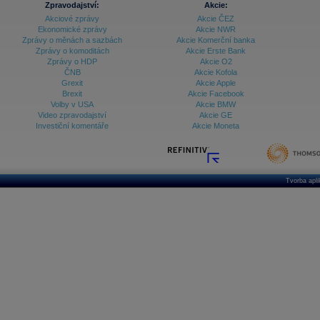
Zpravodajství:
Akcie:
Databanka - Ekonomický růst
Akciové zprávy
Akcie ČEZ
Ekonomické zprávy
Akcie NWR
Databanka - Indexy
Zprávy o měnách a sazbách
Akcie Komerční banka
Zprávy o komoditách
Akcie Erste Bank
Databanka - Měnové kurzy
Zprávy o HDP
Akcie O2
ČNB
Akcie Kofola
Databanka - Trh práce
Grexit
Akcie Apple
Brexit
Akcie Facebook
Databanka - Úrokové sazby
Volby v USA
Akcie BMW
Video zpravodajství
Akcie GE
Databanka - Veřejné rozpočty
Investiční komentáře
Akcie Moneta
Databanka - Zahraniční obchod a platební
bilance
Databanka akcie - ČR
Tvorba apl
Databanka akcie - Svět
Denní finanční zpravodaj
Denní kalendář událostí
Denní přehled - Akcie CEE
Denní přehled - Akcie ČR
Denní přehled - Akcie Svět
Dlouhé sazby - CZK dluhopisy vs. Swapy
Dlouhé sazby - Dlouhodobá výnosová křivka