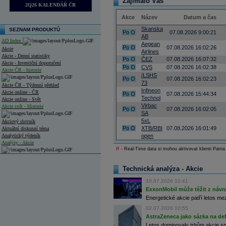
Zajímalo Vás
2Q26 KALENDÁŘ ČR
Akce
Název
Datum a čas
Skanska
SEZNAM PRODUKTŮ
Po
O
07.08.2026 9:00:21
AB
AD Index
Aegean
Po
O
07.08.2026 16:02:26
Akcie
Airlines
Akcie - Denní statistiky
Po
O
ČEZ
07.08.2026 16:07:32
Akcie - Investiční doporučení
Po
O
CVS
07.08.2026 16:02:38
Akcie ČR - historie
/LSHS
Po
O
07.08.2026 16:02:23
73
Akcie ČR - Týdenní přehled
Infineon
Akcie online - ČR
Po
O
07.08.2026 15:44:34
Technol
Akcie online - Svět
Virbac
Akcie svět - Historie
Po
O
07.08.2026 16:02:05
SA
5xL
Akciový slovník
Po
O
XTB/RBI
07.08.2026 16:01:49
Aktuální diskusní téma
Analytický týdeník
open
Analýzy - Akcie
R
- Real-Time data si mohou aktivovat klienti Patria
Analýzy společností - ČR
Technická analýza - Akcie
Analýzy společností - Střední Evropa
10.07.2026 10:41
Analýzy společností - Svět
ExxonMobil může těžit z návrat
Energetické akcie patří letos me
Ankety a diskuze
02.07.2026 10:55
Archiv - Analýzy online
AstraZeneca jako sázka na de
Archiv - Deník událostí
Letos dominovaly trhům akcie spoj