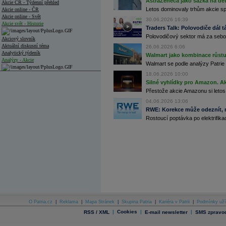
AstraZeneca jako sázka na de
Akcie ČR - Týdenní přehled
Letos dominovaly trhům akcie spoj
Akcie online - ČR
Akcie online - Svět
30.06.2026 16:39
Akcie svět - Historie
Traders Talk: Polovodiče dál tá
Polovodičový sektor má za sebou
Akciový slovník
Aktuální diskusní téma
26.06.2026 6:06
Analytický týdeník
Walmart jako kombinace růstu 
Analýzy - Akcie
Walmart se podle analýzy Patrie 
18.06.2026 10:00
Analýzy společností - ČR
Silné vyhlídky pro Amazon. Ak
Analýzy společností - Střední Evropa
Přestože akcie Amazonu si letos
04.06.2026 13:06
Analýzy společností - Svět
RWE: Korekce může odeznít, n
Rostoucí poptávka po elektrifikac
Ankety a diskuze
Archiv - Analýzy online
Archiv - Deník událostí
Archiv - Flash analýzy (svět)
Archiv - Globální makroekonomické přehledy
Archiv - Horké Zprávy
Archiv - Kalendář událostí
Archiv - Měnová politika
O Patria.cz
|
Reklama
|
Mapa Stránek
|
Skupina Patria
|
Kariéra v Patrii
|
Podmínky uží
|
Cookies
|
|
RSS / XML
E-mail newsletter
SMS zpravod
Archiv - Měsíční makroekonomické přehledy
Archiv - Souhrnné zprávy o vývoji ČR