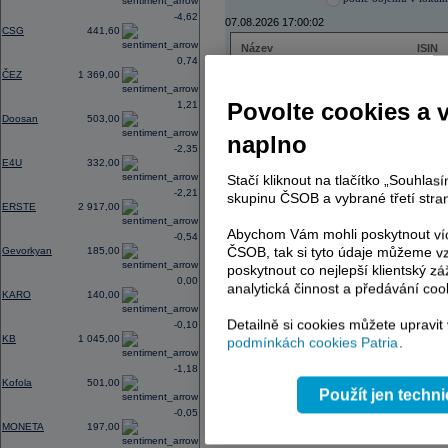
-4,62
07.08.2026 17:00:02
CSG
441,60
Název
ISIN
0,74
ČEZ
CZ000
ČEZ
1 369,00
PHILIP MORRIS ČR
CS00
ERSTE BANK
AT000
Povolte cookies a 
1,21
TMR
SK112
Doosan
503,00
naplno
-2,35
E4U
332,00
Stačí kliknout na tlačítko „Souhla
AD index - vývoj
-2,21
skupinu ČSOB a vybrané třetí stran
ERSTE
2 917,00
Region
Odeslat
select
Abychom Vám mohli poskytnout víc
-0,54
ČSOB, tak si tyto údaje můžeme vz
Gevorkyan
185,00
poskytnout co nejlepší klientský zá
0,00
analytická činnost a předávání coo
KARO
140,00
Detailně si cookies můžete upravit
-0,10
KB
1 045,00
podmínkách cookies Patria
.
-1,18
Kofola
501,00
Použít jen techn
-0,05
MONETA
197,00