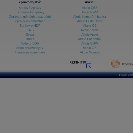
Zpravodajství:
Akcie:
Akciové zprávy
Akcie ČEZ
Archiv - Treasury alerty
Ekonomické zprávy
Akcie NWR
Zprávy o měnách a sazbách
Akcie Komerční banka
Archiv - Vývoj české koruny
Zprávy o komoditách
Akcie Erste Bank
Zprávy o HDP
Akcie O2
Archiv analýz - Makroukazatele
ČNB
Akcie Kofola
Grexit
Akcie Apple
Cenové indexy
Cenový kalkulátor
Brexit
Akcie Facebook
Ceny průmyslových výrobců - Data a prognózy
Volby v USA
Akcie BMW
(ČR)
Video zpravodajství
Akcie GE
Ceny průmyslových výrobců - Graf (ČR)
Investiční komentáře
Akcie Moneta
Ceny průmyslových výrobců - Kalendář (ČR)
Ceny průmyslových výrobců - Zpravodajství
CORPORATE WEB SOLUTION
DATA EXPORT
Databanka - Akcie
Tvorba apl
Databanka - Ceny
Databanka - Ekonomický růst
Databanka - Indexy
Databanka - Měnové kurzy
Databanka - Trh práce
Databanka - Úrokové sazby