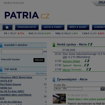
ZKU
NEDĚLE 09.08.2026
ZPRAVODAJSTVÍ
AKCIE & FONDY
MĚNY & SAZBY
KOMODIT
PX
2 785,07
-0,71%
DAX
26 319,45
0,69%
NDQ
26 690,62
1,30%
CZK/€
24,232
-0,02%
Horké zprávy - Akcie
HLEDÁNÍ V AKCIÍCH
07.08.2026
select
22:01
Dow Jones Industrial Average +0,3 
100
+1,2 % (Bloomberg)
Pokročilé hledání
Odeslat
17:50
Western Digital
......
17:30
SpaceX - Bernst
...
TOP AKCIE
17:09
Micron
Technolo
......
Název
Návštěvy
16:47
Exxon
Mobil - T
......
Xtrackers MSCI World Value
16:26
Objem obchodů s akciemi na pražské
5
Zpravodajství - Akcie
UCITS ETF
obchodů za poslední rok je 0,665 mld
Red Robin Gourmt
23
Zvolte filtr
16:23
Zvýšení výroby balistických střel A
GEMZ Crp
7
nějakou dobu potrvá. Agentuře Reuter
sele
Armin Papperger. Společná výroba 
Sp US Ps Eqty GBTC
1
doplnit arzenál Spojeným státům, kte
ISHARES MSCI AUSTRALIA
07.08.2026 22:05
38
(ČTK)
ETF
Slabá data z trhu práce pomoh
16:07
Conocophillips
......
Jp All Act USD-Acc
4
Páteční obchodování na Wall Stre