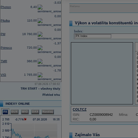
-3,03
Reklama
Photon
6,40
0,00
Pilulka
110,00
Výkon a volatilita konstituentů i
0,00
Index:
PM
18 760,00
-1,37
Primoco
720,00
0,00
TMR
360,00
-1,78
VIG
1 765,00
07.08.2026 17:00:02
TRH START – všechny tituly
Přehled trhu
INDEXY ONLINE
COLTCZ
PX
BUX
WIG
DAX
Nasdaq
ISIN:
CZ0009008942
Měna:
RIC:
0,00
Zajímalo Vás