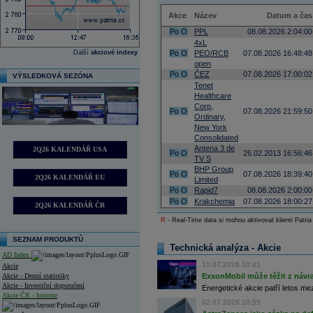
Akce
Název
Datum a čas
Po
O
PPL
08.08.2026 2:04:00
4xL
Další
akciové indexy
Po
O
PEO/RCB
07.08.2026 16:48:48
open
Po
O
ČEZ
07.08.2026 17:00:02
VÝSLEDKOVÁ SEZÓNA
Tenet
Healthcare
Corp,
Po
O
07.08.2026 21:59:50
Ordinary,
New York
Consolidated
Antena 3 de
2Q26 KALENDÁŘ USA
Po
O
26.02.2013 16:56:46
TV S
BHP Group
Po
O
07.08.2026 18:39:40
2Q26 KALENDÁŘ EU
Limited
Po
O
Rapid7
08.08.2026 2:00:00
Po
O
Krakchemia
07.08.2026 18:00:27
2Q26 KALENDÁŘ ČR
R
- Real-Time data si mohou aktivovat klienti Patria
SEZNAM PRODUKTŮ
Technická analýza - Akcie
AD Index
10.07.2026 10:41
Akcie
Akcie - Denní statistiky
ExxonMobil může těžit z návrat
Akcie - Investiční doporučení
Energetické akcie patří letos me
Akcie ČR - historie
02.07.2026 10:55