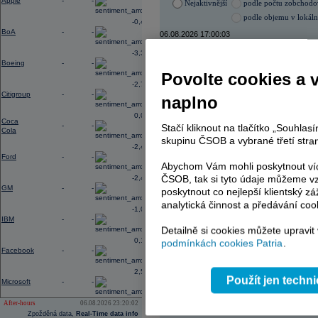
Apple
-
-
Nejaktivnější
podle počtu zobchod
podle objemu v lokál
-0,40
BoA
-
-
06.08.2026 17:00:03
Název
ISIN
-3,33
Boeing
-
-
ERSTE BANK
AT000
Povolte cookies a 
ČEZ
CZ000
-2,78
VIG
AT000
Citigroup
-
-
naplno
TMR
SK112
PHILIP MORRIS ČR
CS00
0,02
Coca
KOMERČNÍ BANKA
CZ00
-
-
Stačí kliknout na tlačítko „Souhla
Cola
skupinu ČSOB a vybrané třetí stran
-2,41
Ford
-
-
Abychom Vám mohli poskytnout víc
AD index - vývoj
ČSOB, tak si tyto údaje můžeme vz
-2,49
GM
-
-
Region
Odeslat
poskytnout co nejlepší klientský zá
select
analytická činnost a předávání coo
-1,06
IBM
-
-
Detailně si cookies můžete upravit
0,19
podmínkách cookies Patria
.
Facebook
-
-
2,54
Použít jen techn
Microsoft
-
-
After-hours
06.08.2026 23:20:02
Zpožděná data,
Real-Time data info