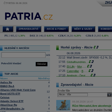
ZKU
ČTVRTEK 06.08.2026
ZPRAVODAJSTVÍ
AKCIE & FONDY
MĚNY & SAZBY
KOMODIT
PX
2 805,12
1,30%
DAX
26 140,13
0,05%
CZK/€
24,211
0,20%
CZK/$
21,015
0,48%
Horké zprávy - Akcie
HLEDÁNÍ V AKCIÍCH
06.08.2026
select
22:12
Wall Street závěr: SPX500 -0,2 %, D
17:55
Globalfoundries
...
Pokročilé hledání
Odeslat
17:40
Eli Lilly
-
Mor
......
17:25
Caterpillar
-
B
......
TOP AKCIE
17:10
Applovin -
Deut
......
Název
Návštěvy
16:55
Albemarle - Miz
...
Agilyx Rg
4
16:53
Zpravodajství - Akcie
Výrobce příslušenství pro elektroni
BWAQ Rg-A
2
propadl do ztráty 8,8 milionu
korun
. 
iShares USD High Yield Corp
Zvolte filtr
Obrat společnosti se loni meziročně s
12
Bond UCITS ETF
sele
16:41
AMD
- Rosenbla
......
Celsius
4
16:26
Britské úřady schválily plánované př
Adaptiv Select ETF
3
06.08.2026 14:47
domácím konkurentem Paramount Sk
AtlasClear Rg
1
Růst MercadoLibre akceleruje n
Britská vláda dnes oznámila, že fir
JPM BetaBuildrs Jp
4
které rozptýlily obavy ministryně ku
MercadoLibre ve druhém čtvrtletí 