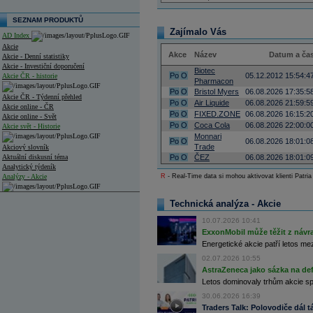
SEZNAM PRODUKTŮ
Zajímalo Vás
AD Index
Akcie
Akce
Název
Datum a ča
Akcie - Denní statistiky
Akcie - Investiční doporučení
Biotec
Po
O
05.12.2012 15:54:4
Akcie ČR - historie
Pharmacon
Po
O
Bristol Myers
06.08.2026 17:35:5
Akcie ČR - Týdenní přehled
Po
O
Air Liquide
06.08.2026 21:59:5
Akcie online - ČR
Po
O
FIXED.ZONE
06.08.2026 16:15:2
Akcie online - Svět
Po
O
Coca Cola
06.08.2026 22:00:0
Akcie svět - Historie
Monnari
Po
O
06.08.2026 18:01:0
Trade
Akciový slovník
Aktuální diskusní téma
Po
O
ČEZ
06.08.2026 18:01:0
Analytický týdeník
Analýzy - Akcie
R
- Real-Time data si mohou aktivovat klienti Patria
Analýzy společností - ČR
Technická analýza - Akcie
Analýzy společností - Střední Evropa
10.07.2026 10:41
ExxonMobil může těžit z návrat
Analýzy společností - Svět
Energetické akcie patří letos me
02.07.2026 10:55
Ankety a diskuze
AstraZeneca jako sázka na de
Archiv - Analýzy online
Archiv - Deník událostí
Letos dominovaly trhům akcie spoj
30.06.2026 16:39
Archiv - Flash analýzy (svět)
Traders Talk: Polovodiče dál tá