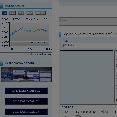
INDEXY ONLINE
PX
BUX
WIG
DAX
Nasdaq
Reklama
Výkon a volatilita konstituentů i
Index:
Další
akciové indexy
VÝSLEDKOVÁ SEZÓNA
2Q26 KALENDÁŘ USA
2Q26 KALENDÁŘ EU
COLTCZ
2Q26 KALENDÁŘ ČR
ISIN:
CZ0009008942
Měna:
RIC:
0,00