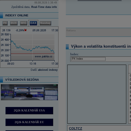
06.08.2026 1:38:49
Zpožděná data,
Real-Time data info
INDEXY ONLINE
PX
BUX
WIG
DAX
Nasdaq
Reklama
Výkon a volatilita konstituentů i
Index:
Další
akciové indexy
VÝSLEDKOVÁ SEZÓNA
2Q26 KALENDÁŘ USA
2Q26 KALENDÁŘ EU
COLTCZ