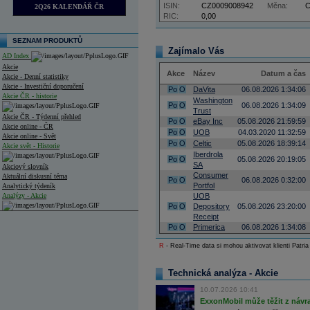
ISIN:
CZ0009008942
Měna:
2Q26 KALENDÁŘ ČR
RIC:
0,00
SEZNAM PRODUKTŮ
Zajímalo Vás
AD Index
Akcie
Akce
Název
Datum a čas
Akcie - Denní statistiky
Akcie - Investiční doporučení
Po
O
DaVita
06.08.2026 1:34:06
Akcie ČR - historie
Washington
Po
O
06.08.2026 1:34:09
Trust
Akcie ČR - Týdenní přehled
Po
O
eBay Inc
05.08.2026 21:59:59
Akcie online - ČR
Po
O
UOB
04.03.2020 11:32:59
Akcie online - Svět
Po
O
Celtic
05.08.2026 18:39:14
Akcie svět - Historie
Iberdrola
Po
O
05.08.2026 20:19:05
SA
Akciový slovník
Consumer
Aktuální diskusní téma
Po
O
06.08.2026 0:32:00
Portfol
Analytický týdeník
Analýzy - Akcie
UOB
Po
O
Depository
05.08.2026 23:20:00
Analýzy společností - ČR
Receipt
Po
O
Primerica
06.08.2026 1:34:08
Analýzy společností - Střední Evropa
R
- Real-Time data si mohou aktivovat klienti Patria
Analýzy společností - Svět
Technická analýza - Akcie
Ankety a diskuze
Archiv - Analýzy online
10.07.2026 10:41
Archiv - Deník událostí
ExxonMobil může těžit z návrat