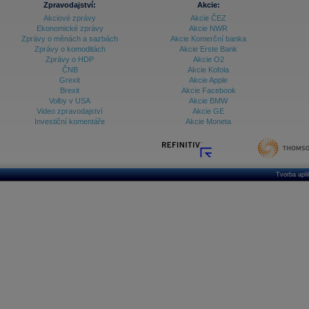
Zpravodajství:
Akcie:
Databanka - Ekonomický růst
Akciové zprávy
Akcie ČEZ
Ekonomické zprávy
Akcie NWR
Databanka - Indexy
Zprávy o měnách a sazbách
Akcie Komerční banka
Zprávy o komoditách
Akcie Erste Bank
Databanka - Měnové kurzy
Zprávy o HDP
Akcie O2
ČNB
Akcie Kofola
Databanka - Trh práce
Grexit
Akcie Apple
Brexit
Akcie Facebook
Databanka - Úrokové sazby
Volby v USA
Akcie BMW
Video zpravodajství
Akcie GE
Databanka - Veřejné rozpočty
Investiční komentáře
Akcie Moneta
Databanka - Zahraniční obchod a platební
bilance
Databanka akcie - ČR
Tvorba apl
Databanka akcie - Svět
Denní finanční zpravodaj
Denní kalendář událostí
Denní přehled - Akcie CEE
Denní přehled - Akcie ČR
Denní přehled - Akcie Svět
Dlouhé sazby - CZK dluhopisy vs. Swapy
Dlouhé sazby - Dlouhodobá výnosová křivka