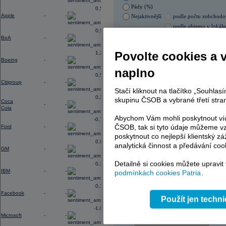
Pády (%)
0,52
Apple
-
-
Nejaktivnější
podle počtu zobchod
podle objemu v lokál
0,56
BoA
-
-
05.08.2026 0:00:00
Název
ISIN
Povolte cookies a 
1,28
Boeing
-
-
ERSTE BANK
AT00
naplno
ERSTE BANK
AT00
0,56
PHILIP MORRIS ČR
CS00
Citigroup
-
-
PHILIP MORRIS ČR
CS00
Stačí kliknout na tlačítko „Souhla
TOMA
CZ00
0,31
skupinu ČSOB a vybrané třetí stran
ENERGOAQUA
CS00
Coca
-
-
Cola
Abychom Vám mohli poskytnout víc
-0,77
ČSOB, tak si tyto údaje můžeme vz
Ford
-
-
AD index - vývoj
poskytnout co nejlepší klientský zá
0,96
analytická činnost a předávání coo
Region
GM
-
-
Odeslat
select
Detailně si cookies můžete upravit
0,33
IBM
-
-
podmínkách cookies Patria
.
0,14
Facebook
-
-
Použít jen techn
-1,09
Microsoft
-
-