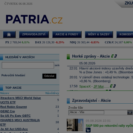
ZKU
ČTVRTEK 06.08.2026
ZPRAVODAJSTVÍ
AKCIE & FONDY
MĚNY & SAZBY
KOMODIT
PX
2 769,04
0,11%
DAX
26 126,30
-0,29%
NDQ
26 363,44
-0,83%
CZK/€
24,167
0,00%
Horké zprávy - Akcie
HLEDÁNÍ V AKCIÍCH
05.08.2026
select
22:01
Hlavní akciové indexy uzavřely dne
% a Dow Jones : +0,49 %. (Bloombe
Pokročilé hledání
Odeslat
20:01
V zámoří dnes oslabují technologie.
+0,86 %. (Bloomberg)
17:58
SpaceX -
JP Mor
......
TOP AKCIE
17:44
Palantir Techno
...
Název
Návštěvy
17:29
McDonald's
-
JP
......
Xtrackers MSCI World Value
5
Zpravodajství - Akcie
17:16
UCITS ETF
Booking.com - T
...
Red Robin Gourmt
23
Zvolte filtr
17:08
CSG získala podíl v kanadské firmě 
GEMZ Crp
7
systémy, technologie protivzdušné ob
sele
výši podílu ale nesdělila. Cílem inve
Sp US Ps Eqty GBTC
1
prosadit je zejména na trzích člens
ISHARES MSCI AUSTRALIA
05.08.2026 22:01
38
16:45
Arista Networks
...
ETF
S&P 500 po rekordní rally vyč
Jp All Act USD-Acc
4
16:27
AMD
-
JP Morga
......