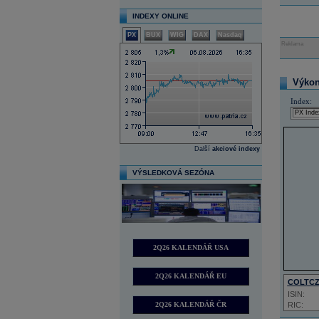
INDEXY ONLINE
PX
BUX
WIG
DAX
Nasdaq
Reklama
Výkon 
Index:
Další
akciové indexy
VÝSLEDKOVÁ SEZÓNA
2Q26 KALENDÁŘ USA
2Q26 KALENDÁŘ EU
COLTC
ISIN:
2Q26 KALENDÁŘ ČR
RIC: