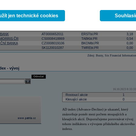
ktivnější
podle počtu zobchodovaných kusů
podle objemu v lokální měně
select
Odeslat
 0:00:00
žít jen technické cookies
Souhlas
Změna
ISIN
RIC
(%)
AT0000908504
VIGRbl.PR
5,09
 BANK
AT0000652011
ERSTbl.PR
3,18
 MORRIS ČR
CS0008418869
TABKbl.PR
0,54
ČNÍ BANKA
CZ0008019106
BKOMbl.PR
0,00
SK1120010287
TMREbl.PR
0,00
Zdroj: Burzy, Six Financial Informatio
dex - vývoj
Odeslat
select
16.10.2023 8:33:3
Rostoucí akcie
1
Klesající akcie
0
AD index (Advance-Decline) je ukazatel, který
znázorňuje poměr mezi počtem stoupajících a
klesajících akcií. Doporučujeme porovnávat vývoj
tohoto indikátoru s vývojem příslušného akciového
indexu.