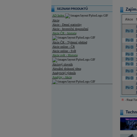
SEZNAM PRODUKTŮ
Zajím
AD Index
Akce
Akcie
Akcie - Denní statistiky
Akcie - Investiční doporučení
Po
O
Akcie ČR - historie
Po
O
Akcie ČR - Týdenní přehled
Akcie online - ČR
Po
O
Akcie online - Svět
Po
O
Akcie svět - Historie
Po
O
Po
O
Akciový slovník
Aktuální diskusní téma
Po
O
Analytický týdeník
Analýzy - Akcie
Po
O
Analýzy společností - ČR
Po
O
Analýzy společností - Střední Evropa
R
- Real-Tim
Analýzy společností - Svět
Techn
Ankety a diskuze
Archiv - Analýzy online
Archiv - Deník událostí
Archiv - Flash analýzy (svět)