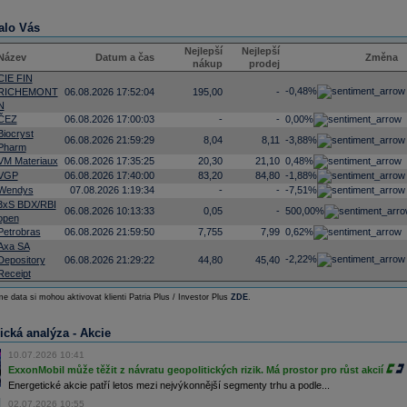
alo Vás
Nejlepší
Nejlepší
Název
Datum a čas
Změna
nákup
prodej
CIE FIN
-0,48%
RICHEMONT
06.08.2026 17:52:04
195,00
-
N
ČEZ
06.08.2026 17:00:03
-
-
0,00%
Biocryst
06.08.2026 21:59:29
8,04
8,11
-3,88%
Pharm
VM Materiaux
06.08.2026 17:35:25
20,30
21,10
0,48%
VGP
06.08.2026 17:40:00
83,20
84,80
-1,88%
Wendys
07.08.2026 1:19:34
-
-
-7,51%
3xS BDX/RBI
06.08.2026 10:13:33
0,05
-
500,00%
open
Petrobras
06.08.2026 21:59:50
7,755
7,99
0,62%
Axa SA
-2,22%
Depository
06.08.2026 21:29:22
44,80
45,40
Receipt
e data si mohou aktivovat klienti Patria Plus / Investor Plus
ZDE
.
ická analýza - Akcie
10.07.2026 10:41
ExxonMobil může těžit z návratu geopolitických rizik. Má prostor pro růst akcií
Energetické akcie patří letos mezi nejvýkonnější segmenty trhu a podle...
02.07.2026 10:55