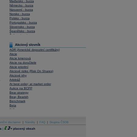
Maďarsko - burza
Německo - burza
Nizozemí - burza
Norsko - burza
Polsko - burza
Portugalsko - burza
Slovensko - burza
Španělsko - burza
Švýcarsko - burza
USA - burza
Akciový slovník
ADR (Americké depozitní certifikáty)
Akcie
Akcie kmenová
Akcie na doručitele
Akcie prioritní
Akciové riziko (Risk On Shares)
Akciové trhy
Arbitráž
y
At best order; at market order
Aukce na BCPP
Bear strategy
Bear, Bearish
Benchmark
Beta
BIC
Blokové obchody
Blue chips
stiční disclaimer
Bonita
|
Náměty
|
FAQ
|
Skupina ČSOB
Book To Bill Ratio
a
|
=
placený obsah
Book Value
Bookbuilding