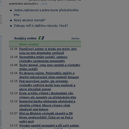
36 128,57
-0,05
americkém akciovém t
Composite
...více
e
Index
Jedna zajímavost a jedna teorie předraženého
XETRA
trhu
Tecdax
4 000,99
1,37
Nový akciový normál?
Performance
index
Odkupy míří k dalšímu rekordu. Hurá?
Analýzy online
Archiv
Název analýzy
11:26
Paměťový sektor je brzda pro techy, trhy
jsou na tom dopoledne smíšeně
11:19
Geopolitika trhům svědčí, zatímco
výsledky sentimentu nepomohly
11:46
Techy fungují, ropa moc nezlobí a výsledky
trhům svědčí
11:24
Po depresi mánie. Polovodiče otočily a
dnešní pokračování růstu podpoří Amazon
11:15
Fed nezvyšuje sazby, ale nejistotu,
výsledky velkých techů jsou smíšené a
akcie převážně zelené
11:13
Erste zvýšila výhled i dlouhodobé cíle,
výnosy ale zaostaly za očekáváním trhu
11:12
Komerční banka překonala očekávání a
zlepšila výhled. Hlavní výnosy však
zůstávají pod tlakem
12:37
Klid na Blízkém východě skončil a SK
Hynix nepřesvědčil. Čeká se na Fed a
velký tech
12:13
Výrobci pamětí propadají a tíží celý sektor,