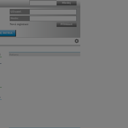
Hledej
Uživatel:
Heslo:
Nová registrace
Přihlásit
E PATRIA
Reklama
m