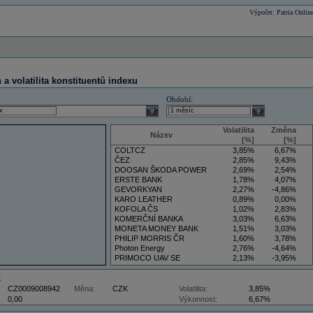
Výpočet: Patria Onlin
a volatilita konstituentů indexu
Období:
select
select
Volatilita
Změna
Název
[%]
[%]
COLTCZ
3,85%
6,67%
ČEZ
2,85%
9,43%
DOOSAN ŠKODA POWER
2,69%
2,54%
ERSTE BANK
1,78%
4,07%
GEVORKYAN
2,27%
-4,86%
KARO LEATHER
0,89%
0,00%
KOFOLA ČS
1,02%
2,83%
KOMERČNÍ BANKA
3,03%
6,63%
MONETA MONEY BANK
1,51%
3,03%
PHILIP MORRIS ČR
1,60%
3,78%
Photon Energy
2,76%
-4,64%
PRIMOCO UAV SE
2,13%
-3,95%
VIG
3,50%
5,88%
Z
CZ0009008942
Měna:
CZK
Volatilita:
3,85%
0,00
Výkonnost:
6,67%