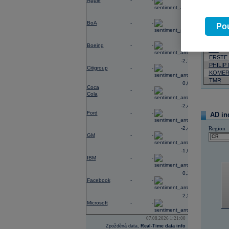
Apple
-
-
Neja
-0,40
BoA
-
-
06.08.2026
Pou
Název
-3,33
Boeing
-
-
VIG
ERSTE
-2,78
PHILIP
Citigroup
-
-
KOMER
TMR
0,02
Coca
-
-
Cola
-2,41
Ford
-
-
AD in
-2,49
Region
GM
-
-
-1,06
IBM
-
-
0,19
Facebook
-
-
2,54
Microsoft
-
-
07.08.2026 1:21:00
Zpožděná data,
Real-Time data info