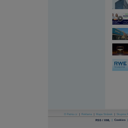
Archiv - Globální makroekonomické přehledy
Archiv - Horké Zprávy
Archiv - Kalendář událostí
Archiv - Měnová politika
Archiv - Měsíční makroekonomické přehledy
Archiv - Souhrnné zprávy o vývoji ČR
Archiv - Treasury alerty
Archiv - Vývoj české koruny
Archiv analýz - Makroukazatele
Cenové indexy
Cenový kalkulátor
Ceny průmyslových výrobců - Data a prognózy
(ČR)
Ceny průmyslových výrobců - Graf (ČR)
Ceny průmyslových výrobců - Kalendář (ČR)
Ceny průmyslových výrobců - Zpravodajství
CORPORATE WEB SOLUTION
DATA EXPORT
Databanka - Akcie
O Patria.cz
|
Reklama
|
Mapa Stránek
|
Skupina P
Databanka - Ceny
|
Cookies
RSS / XML
Databanka - Ekonomický růst