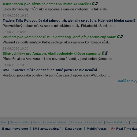
AstraZeneca jako sázka na defenzivu mimo AI horečku
Letos dominovaly trhům akcie spojené s umělou inteligencí, a tak stále...
30.06.2026 16:39
Traders Talk: Polovodiče dál táhnou trh, ale rally se zužuje. Kde ještě hledat šanci?
Polovodičový sektor má za sebou mimořádnou rally. Philadelphia Semicon...
26.06.2026 6:06
Walmart jako kombinace růstu a defenzivy, které přeje technický obraz
Walmart se podle analýzy Patrie profiluje jako zajímavá kombinace růst...
18.06.2026 10:00
Silné vyhlídky pro Amazon. Akcii podepřely klíčové supporty
Přestože akcie Amazonu si letos nevedou špatně, v posledních týdnech d...
04.06.2026 13:06
RWE: Korekce může odeznít, na silné pozici se nic nemění
Rostoucí poptávka po elektrifikaci může zajistit společnosti RWE dlouh...
… další zpráv
atria
|
Kariéra v Patrii
|
Podmínky užívání stránek
|
Ochrana osobních údajů
|
Pravidla diskuse
|
Inve
|
|
|
|
|
E-mail newsletter
SMS zpravodajství
Data export
Mobilní verze
R
=
Real-Time dat