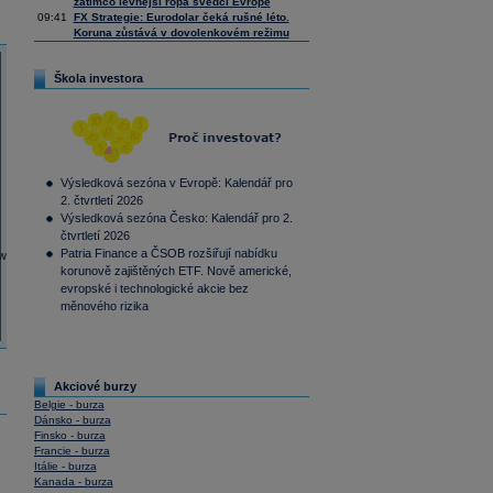
zatímco levnější ropa svědčí Evropě
09:41
FX Strategie: Eurodolar čeká rušné léto.
Koruna zůstává v dovolenkovém režimu
Škola investora
Výsledková sezóna v Evropě: Kalendář pro
2. čtvrtletí 2026
Výsledková sezóna Česko: Kalendář pro 2.
čtvrtletí 2026
Patria Finance a ČSOB rozšiřují nabídku
korunově zajištěných ETF. Nově americké,
evropské i technologické akcie bez
měnového rizika
Akciové burzy
Belgie - burza
Dánsko - burza
Finsko - burza
Francie - burza
Itálie - burza
Kanada - burza