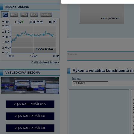
INDEXY ONLINE
PX
BUX
WIG
DAX
Nasdaq
Reklama
Další
akciové indexy
Výkon a volatilita konstituentů i
VÝSLEDKOVÁ SEZÓNA
Index:
2Q26 KALENDÁŘ USA
2Q26 KALENDÁŘ EU
2Q26 KALENDÁŘ ČR