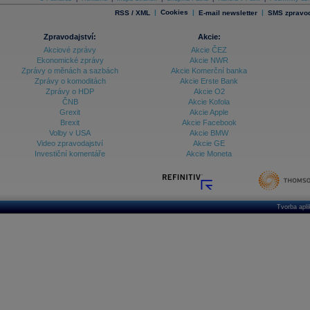
|
Cookies
|
|
RSS / XML
E-mail newsletter
SMS zpravod
Databanka - Indexy
Databanka - Měnové kurzy
Zpravodajství:
Akcie:
Akciové zprávy
Akcie ČEZ
Databanka - Trh práce
Ekonomické zprávy
Akcie NWR
Zprávy o měnách a sazbách
Akcie Komerční banka
Databanka - Úrokové sazby
Zprávy o komoditách
Akcie Erste Bank
Zprávy o HDP
Akcie O2
Databanka - Veřejné rozpočty
ČNB
Akcie Kofola
Grexit
Akcie Apple
Databanka - Zahraniční obchod a platební
Brexit
Akcie Facebook
bilance
Volby v USA
Akcie BMW
Databanka akcie - ČR
Video zpravodajství
Akcie GE
Investiční komentáře
Akcie Moneta
Databanka akcie - Svět
Denní finanční zpravodaj
Denní kalendář událostí
Denní přehled - Akcie CEE
Tvorba apl
Denní přehled - Akcie ČR
Denní přehled - Akcie Svět
Dlouhé sazby - CZK dluhopisy vs. Swapy
Dlouhé sazby - Dlouhodobá výnosová křivka
Dlouhé sazby - FRA sazby a úrokové swapy