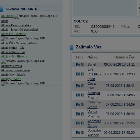
SEZNAM PRODUKTŮ
AD Index
Akcie
COLTCZ
Akcie - Denní statistiky
ISIN:
CZ0009008942
Měna:
Akcie - Investiční doporučení
RIC:
0,00
Akcie ČR - historie
Akcie ČR - Týdenní přehled
Zajímalo Vás
Akcie online - ČR
Akcie online - Svět
Akcie svět - Historie
Akce
Název
Datum a čas
Po
O
Sonel
06.08.2026 18:01:11
Akciový slovník
3xS
Aktuální diskusní téma
Po
O
PCO/RBI
06.08.2026 10:13:33
Analytický týdeník
open
Analýzy - Akcie
Coca
Po
O
07.08.2026 1:38:41
Cola
Analýzy společností - ČR
Biocryst
Po
O
07.08.2026 1:34:05
Pharm
Analýzy společností - Střední Evropa
Cohen &
Po
O
07.08.2026 1:34:09
Steers
Analýzy společností - Svět
Vertex
Po
O
07.08.2026 1:36:43
Pharma
Ankety a diskuze
Archiv - Analýzy online
Ashmore
Po
O
06.08.2026 18:35:26
Archiv - Deník událostí
Group
Sodexho
Po
O
06.08.2026 17:40:00
Archiv - Flash analýzy (svět)
Alliance