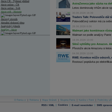
Akcie ČR - Týdenní přehled
AstraZeneca jako sázka na de
Akcie online - ČR
Letos dominovaly trhům akcie spoj
Akcie online - Svět
Akcie svět - Historie
30.06.2026 16:39
Traders Talk: Polovodiče dál tá
Akciový slovník
Polovodičový sektor má za sebou
Aktuální diskusní téma
Analytický týdeník
26.06.2026 6:06
Analýzy - Akcie
Walmart jako kombinace růstu 
Walmart se podle analýzy Patrie 
Analýzy společností - ČR
18.06.2026 10:00
Silné vyhlídky pro Amazon. Ak
Analýzy společností - Střední Evropa
Přestože akcie Amazonu si letos
Analýzy společností - Svět
04.06.2026 13:06
RWE: Korekce může odeznít, n
Ankety a diskuze
Rostoucí poptávka po elektrifikac
Archiv - Analýzy online
Archiv - Deník událostí
Archiv - Flash analýzy (svět)
Archiv - Globální makroekonomické přehledy
Archiv - Horké Zprávy
Archiv - Kalendář událostí
Archiv - Měnová politika
O Patria.cz
|
Reklama
|
Mapa Stránek
|
Skupina Patria
|
Kariéra v Patrii
|
Podmínky uží
|
Cookies
|
|
RSS / XML
E-mail newsletter
SMS zpravod
Archiv - Měsíční makroekonomické přehledy
Archiv - Souhrnné zprávy o vývoji ČR