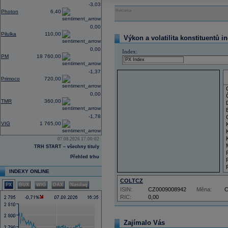
-3,03
Reklama
Photon
6,40
0,00
Pilulka
110,00
Výkon a volatilita konstituentů i
0,00
Index:
PM
18 760,00
-1,37
Primoco
720,00
0,00
TMR
360,00
-1,78
VIG
1 765,00
07.08.2026 17:00:02
TRH START – všechny tituly
Přehled trhu
INDEXY ONLINE
COLTCZ
PX
BUX
WIG
DAX
Nasdaq
ISIN:
CZ0009008942
Měna:
RIC:
0,00
Zajímalo Vás