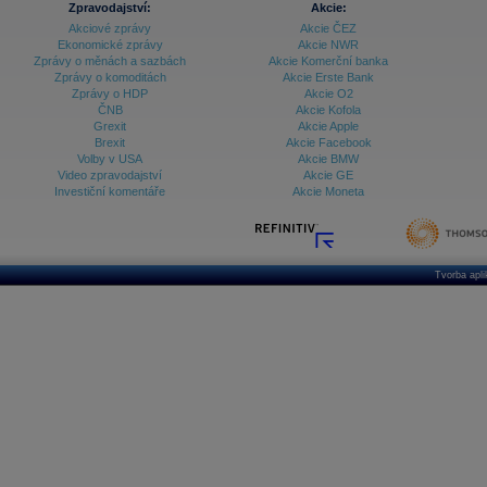
Zpravodajství:
Akcie:
Akciové zprávy
Akcie ČEZ
Archiv - Treasury alerty
Ekonomické zprávy
Akcie NWR
Zprávy o měnách a sazbách
Akcie Komerční banka
Archiv - Vývoj české koruny
Zprávy o komoditách
Akcie Erste Bank
Zprávy o HDP
Akcie O2
Archiv analýz - Makroukazatele
ČNB
Akcie Kofola
Grexit
Akcie Apple
Cenové indexy
Cenový kalkulátor
Brexit
Akcie Facebook
Ceny průmyslových výrobců - Data a prognózy
Volby v USA
Akcie BMW
(ČR)
Video zpravodajství
Akcie GE
Ceny průmyslových výrobců - Graf (ČR)
Investiční komentáře
Akcie Moneta
Ceny průmyslových výrobců - Kalendář (ČR)
Ceny průmyslových výrobců - Zpravodajství
CORPORATE WEB SOLUTION
DATA EXPORT
Databanka - Akcie
Tvorba apl
Databanka - Ceny
Databanka - Ekonomický růst
Databanka - Indexy
Databanka - Měnové kurzy
Databanka - Trh práce
Databanka - Úrokové sazby