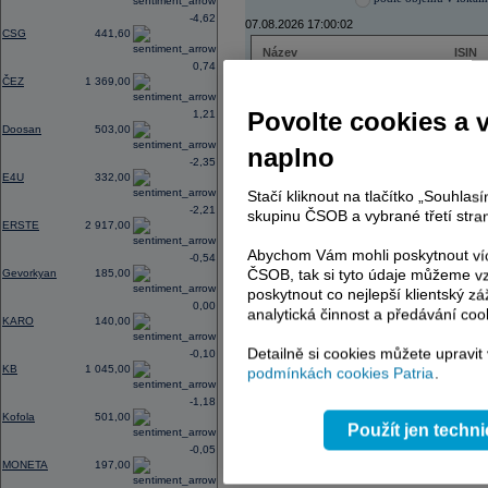
-4,62
07.08.2026 17:00:02
CSG
441,60
Název
ISIN
0,74
ČEZ
CZ000
ČEZ
1 369,00
PHILIP MORRIS ČR
CS00
ERSTE BANK
AT000
Povolte cookies a 
1,21
TMR
SK112
Doosan
503,00
naplno
-2,35
E4U
332,00
Stačí kliknout na tlačítko „Souhla
AD index - vývoj
-2,21
skupinu ČSOB a vybrané třetí stran
ERSTE
2 917,00
Region
Odeslat
select
Abychom Vám mohli poskytnout víc
-0,54
ČSOB, tak si tyto údaje můžeme vz
Gevorkyan
185,00
poskytnout co nejlepší klientský zá
0,00
analytická činnost a předávání coo
KARO
140,00
Detailně si cookies můžete upravit
-0,10
KB
1 045,00
podmínkách cookies Patria
.
-1,18
Kofola
501,00
Použít jen techn
-0,05
MONETA
197,00