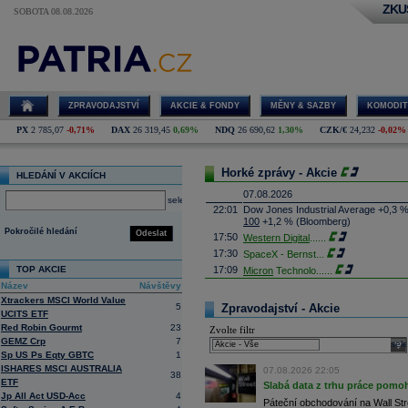
ZKU
SOBOTA 08.08.2026
ZPRAVODAJSTVÍ
AKCIE & FONDY
MĚNY & SAZBY
KOMODIT
PX
2 785,07
-0,71%
DAX
26 319,45
0,69%
NDQ
26 690,62
1,30%
CZK/€
24,232
-0,02%
Horké zprávy - Akcie
HLEDÁNÍ V AKCIÍCH
07.08.2026
select
22:01
Dow Jones Industrial Average +0,3 
100
+1,2 % (Bloomberg)
Pokročilé hledání
Odeslat
17:50
Western Digital
......
17:30
SpaceX - Bernst
...
TOP AKCIE
17:09
Micron
Technolo
......
Název
Návštěvy
16:47
Exxon
Mobil - T
......
Xtrackers MSCI World Value
16:26
Objem obchodů s akciemi na pražské
5
Zpravodajství - Akcie
UCITS ETF
obchodů za poslední rok je 0,665 mld
Red Robin Gourmt
23
Zvolte filtr
16:23
Zvýšení výroby balistických střel A
GEMZ Crp
7
nějakou dobu potrvá. Agentuře Reuter
sele
Armin Papperger. Společná výroba 
Sp US Ps Eqty GBTC
1
doplnit arzenál Spojeným státům, kte
ISHARES MSCI AUSTRALIA
07.08.2026 22:05
38
(ČTK)
ETF
Slabá data z trhu práce pomoh
16:07
Conocophillips
......
Jp All Act USD-Acc
4
Páteční obchodování na Wall Stre