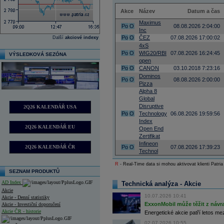
Akce
Název
Datum a čas
Maximus
Po
O
08.08.2026 2:04:00
Inc
Po
O
ČEZ
07.08.2026 17:00:02
Další
akciové indexy
4xS
Po
O
WIG20/RBI
07.08.2026 16:24:45
VÝSLEDKOVÁ SEZÓNA
open
Po
O
CANON
03.10.2018 7:23:16
Dominos
Po
O
08.08.2026 2:00:00
Pizza
Alpha 8
Global
Disruptive
2Q26 KALENDÁŘ USA
Po
O
Technology
06.08.2026 19:59:56
Index
2Q26 KALENDÁŘ EU
Open End
Zertifikat
Infineon
2Q26 KALENDÁŘ ČR
Po
O
07.08.2026 17:39:23
Technol
R
- Real-Time data si mohou aktivovat klienti Patria
SEZNAM PRODUKTŮ
AD Index
Technická analýza - Akcie
Akcie
10.07.2026 10:41
Akcie - Denní statistiky
ExxonMobil může těžit z návrat
Akcie - Investiční doporučení
Akcie ČR - historie
Energetické akcie patří letos me
02.07.2026 10:55