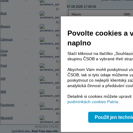
Apple
-
-
07.08.2026 17:00:02
0,27
BoA
-
-
Název
ISIN
ČEZ
CZ000
0,96
PHILIP MORRIS ČR
CS00
Boeing
-
-
ERSTE BANK
AT000
Povolte cookies a 
TMR
SK112
0,88
Citigroup
-
-
naplno
0,23
Coca
-
-
Stačí kliknout na tlačítko „Souhla
AD index - vývoj
Cola
skupinu ČSOB a vybrané třetí stran
1,38
Region
Odeslat
Ford
-
-
select
Abychom Vám mohli poskytnout víc
ČSOB, tak si tyto údaje můžeme vz
0,74
GM
-
-
poskytnout co nejlepší klientský zá
analytická činnost a předávání coo
1,65
IBM
-
-
Detailně si cookies můžete upravit
0,37
podmínkách cookies Patria
.
Facebook
-
-
0,03
Použít jen techn
Microsoft
-
-
08.08.2026 2:04:00
Zpožděná data,
Real-Time data info