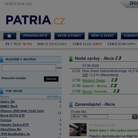
ZKU
NEDĚLE 09.08.2026
ZPRAVODAJSTVÍ
AKCIE & FONDY
MĚNY & SAZBY
KOMODIT
PX
2 785,07
-0,71%
DAX
26 319,45
0,69%
CZK/€
24,232
-0,02%
CZK/$
20,966
0,00%
Horké zprávy - Akcie
HLEDÁNÍ V AKCIÍCH
07.08.2026
select
22:01
Dow Jones Industrial Average +0,3 
100
+1,2 % (Bloomberg)
Pokročilé hledání
Odeslat
17:50
Western Digital
......
17:30
SpaceX - Bernst
...
TOP AKCIE
17:09
Micron
Technolo
......
Název
Návštěvy
16:47
Exxon
Mobil - T
......
Agilyx Rg
4
16:26
Objem obchodů s akciemi na pražské
Zpravodajství - Akcie
BWAQ Rg-A
2
obchodů za poslední rok je 0,665 mld
iShares USD High Yield Corp
Zvolte filtr
16:23
Zvýšení výroby balistických střel A
12
Bond UCITS ETF
nějakou dobu potrvá. Agentuře Reuter
sele
Armin Papperger. Společná výroba 
Celsius
3
doplnit arzenál Spojeným státům, kte
Adaptiv Select ETF
3
07.08.2026 22:05
(ČTK)
AtlasClear Rg
1
Slabá data z trhu práce pomoh
16:07
Conocophillips
......
JPM BetaBuildrs Jp
4
Páteční obchodování na Wall Stre