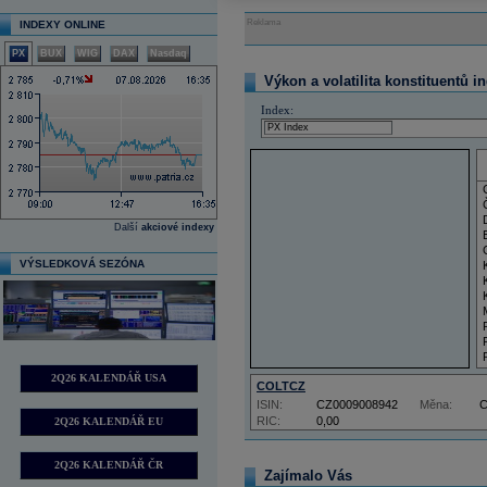
Reklama
INDEXY ONLINE
PX
BUX
WIG
DAX
Nasdaq
Výkon a volatilita konstituentů i
Index:
Další
akciové indexy
VÝSLEDKOVÁ SEZÓNA
2Q26 KALENDÁŘ USA
COLTCZ
ISIN:
CZ0009008942
Měna:
RIC:
0,00
2Q26 KALENDÁŘ EU
2Q26 KALENDÁŘ ČR
Zajímalo Vás