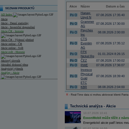
Akce
Název
Datum a čas
SEZNAM PRODUKTŮ
Hapag-
AD Index
Po
O
07.08.2026 17:35:40
Lloyd N
Akcie
Grammer
Akcie - Denní statistiky
Po
O
07.08.2026 17:30:00
AG
Akcie - Investiční doporučení
Paychex
Akcie ČR - historie
Po
O
08.08.2026 2:00:00
Inc
CTS
Akcie ČR - Týdenní přehled
Po
O
Eventim
07.08.2026 17:35:12
Akcie online - ČR
AG
Akcie online - Svět
FPX
Akcie svět - Historie
Po
O
01.01.2024 8:26:15
Nickel Rg
Po
O
ČEZ
07.08.2026 17:00:02
Akciový slovník
Aktuální diskusní téma
Po
O
RWE
07.08.2026 17:36:07
Analytický týdeník
Invesco
Analýzy - Akcie
Physical
Po
O
07.08.2026 18:39:40
Gold
Analýzy společností - ČR
ETC
Po
O
KBR
08.08.2026 2:04:00
Analýzy společností - Střední Evropa
R
- Real-Time data si mohou aktivovat klienti Patria
Analýzy společností - Svět
Technická analýza - Akcie
Ankety a diskuze
Archiv - Analýzy online
10.07.2026 10:41
Archiv - Deník událostí
ExxonMobil může těžit z návrat
Energetické akcie patří letos me
Archiv - Flash analýzy (svět)
02.07.2026 10:55