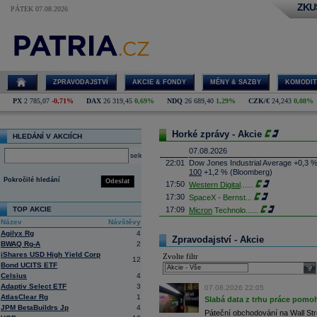
ZKU
PÁTEK 07.08.2026
ZPRAVODAJSTVÍ
AKCIE & FONDY
MĚNY & SAZBY
KOMODIT
PX
2 785,07
-0,71%
DAX
26 319,45
0,69%
NDQ
26 689,40
1,29%
CZK/€
24,243
0,08%
Horké zprávy - Akcie
HLEDÁNÍ V AKCIÍCH
07.08.2026
select
22:01
Dow Jones Industrial Average +0,3 
100
+1,2 % (Bloomberg)
Pokročilé hledání
Odeslat
17:50
Western Digital
......
17:30
SpaceX - Bernst
...
TOP AKCIE
17:09
Micron
Technolo
......
Název
Návštěvy
16:47
Exxon
Mobil - T
......
Agilyx Rg
4
16:26
Objem obchodů s akciemi na pražské
Zpravodajství - Akcie
BWAQ Rg-A
2
obchodů za poslední rok je 0,665 mld
iShares USD High Yield Corp
Zvolte filtr
16:23
Zvýšení výroby balistických střel A
12
Bond UCITS ETF
nějakou dobu potrvá. Agentuře Reuter
sele
Armin Papperger. Společná výroba 
Celsius
4
doplnit arzenál Spojeným státům, kte
Adaptiv Select ETF
3
07.08.2026 22:05
(ČTK)
AtlasClear Rg
1
Slabá data z trhu práce pomoh
16:07
Conocophillips
......
JPM BetaBuildrs Jp
4
Páteční obchodování na Wall Stre