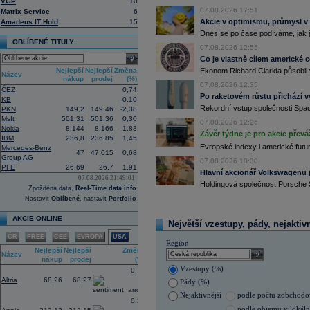
15:38
Zisky evropských firem s vysokou trž
VGP
10
vzrostly nejvíce od třetího čtvrtletí
07.08.2026 17:51
Matrix Service
6
energetických firem. S odkazem na g
Akcie v optimismu, průmysl v
Amadeus IT Hold
15
uvedla agentura Reuters. Dobré výsle
Dnes se po čase podíváme, jak j
oceli a chemického průmyslu (ČTK)
OBLÍBENÉ TITULY
07.08.2026 12:55
15:26
Cloudflare -
JP
......
select
Co je vlastně cílem americké 
15:05
Block - Bernste
...
Nejlepší
Nejlepší
Změna
Ekonom Richard Clarida působil 
14:49
Airbnb -
JP Mor
......
Název
nákup
prodej
(%)
07.08.2026 12:35
14:24
Roche -
Morgan
......
ČEZ
0,74
Po raketovém růstu přichází v
13:59
DHL - Bernstein
...
KB
-0,10
Rekordní vstup společnosti Spac
PKN
149,2
149,46
-2,38
13:44
BAE Systems - M
...
Msft
501,31
501,36
0,30
07.08.2026 12:26
13:04
Jedna z největších světových pořadate
Nokia
8,144
8,166
-1,83
procent v novém provozovateli multi
Závěr týdne je pro akcie převá
IBM
236,8
236,85
1,45
Nový společný podnik založí s invest
Evropské indexy i americké futur
Mercedes-Benz
Bestsport O2 arenu a O2 universum vla
47
47,015
0,68
Group AG
investiční společnost, PPF dosud pů
07.08.2026 10:30
PFE
26,69
26,7
1,91
12:09
Akciové podílové fondy za prvních s
Hlavní akcionář Volkswagenu j
07.08.2026 21:49:01
procenta, smíšené fondy 4,4 procent
Holdingová společnost Porsche 
Zpožděná data,
Real-Time data info
akciové fondy podle indexu přinesly
procenta a dluhopisové fondy 2,5 pr
Nastavit
Oblíbené
, nastavit
Portfolio
11:43
Novo Nordisk -
...
AKCIE ONLINE
11:27
Jedna z největších světových pořadate
Největší vzestupy, pády, nejaktiv
procent v novém provozovateli multi
ČR
FREE
CEE
EVROPA
USA
Nový společný podnik založí s invest
Region
Bestsport O2 arenu a O2 universum vla
Nejlepší
Nejlepší
Změna
select
Název
investiční společnost, PPF dosud pů
nákup
prodej
(%)
Vzestupy (%)
11:16
Porsche SE
, která je hlavním akci
0,77
se v pololetí propadla do čisté ztráty
Altria
68,26
68,27
Pády (%)
Zároveň automobilku
Volkswagen
vyz
Nejaktivnější
podle počtu zobchod
konkurenceschopnosti (ČTK)
0,23
podle objemu v lokál