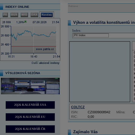
Reklama
INDEXY ONLINE
PX
BUX
WIG
DAX
Nasdaq
Výkon a volatilita konstituentů i
Index:
Další
akciové indexy
VÝSLEDKOVÁ SEZÓNA
2Q26 KALENDÁŘ USA
COLTCZ
ISIN:
CZ0009008942
Měna:
RIC:
0,00
2Q26 KALENDÁŘ EU
2Q26 KALENDÁŘ ČR
Zajímalo Vás