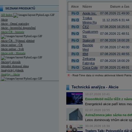
Akce
Název
Datum a čas
SEZNAM PRODUKTŮ
Po
O
Apple Inc.
07.08.2026 21:49:00
AD Index
Troilus
Akcie
Po
O
11.12.2025 6:31:44
Mining Rg
Akcie - Denní statistiky
Po
O
ČEZ
07.08.2026 16:25:01
Akcie - Investiční doporučení
Qualcomm
Akcie ČR - historie
Po
O
07.08.2026 21:48:51
Inc
Po
O
Stalprofil
07.08.2026 18:00:28
Akcie ČR - Týdenní přehled
Akcie online - ČR
Bastide
Po
O
07.08.2026 17:40:00
Akcie online - Svět
Med
Akcie svět - Historie
Po
O
IBM
07.08.2026 21:48:55
Zetkama
Po
O
07.08.2026 18:00:29
Akciový slovník
Fabryka
Aktuální diskusní téma
Po
O
Coca Cola
07.08.2026 21:49:01
Analytický týdeník
Analýzy - Akcie
R
- Real-Time data si mohou aktivovat klienti Patria
Analýzy společností - ČR
Technická analýza - Akcie
Analýzy společností - Střední Evropa
10.07.2026 10:41
ExxonMobil může těžit z návrat
Analýzy společností - Svět
Energetické akcie patří letos me
Ankety a diskuze
02.07.2026 10:55
Archiv - Analýzy online
AstraZeneca jako sázka na de
Archiv - Deník událostí
Letos dominovaly trhům akcie spoj
30.06.2026 16:39
Archiv - Flash analýzy (svět)
Traders Talk: Polovodiče dál tá