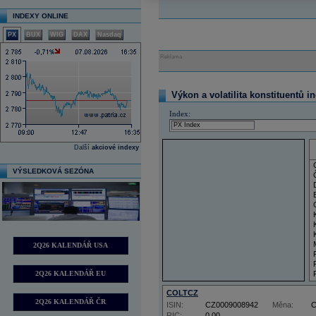
INDEXY ONLINE
PX
BUX
WIG
DAX
Nasdaq
Reklama
Výkon a volatilita konstituentů i
Index:
Další
akciové indexy
VÝSLEDKOVÁ SEZÓNA
2Q26 KALENDÁŘ USA
2Q26 KALENDÁŘ EU
COLTCZ
2Q26 KALENDÁŘ ČR
ISIN:
CZ0009008942
Měna:
RIC:
0,00