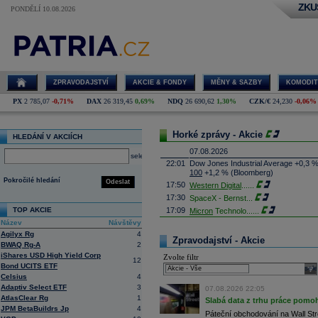
ZKU
PONDĚLÍ 10.08.2026
ZPRAVODAJSTVÍ
AKCIE & FONDY
MĚNY & SAZBY
KOMODIT
PX
2 785,07
-0,71%
DAX
26 319,45
0,69%
NDQ
26 690,62
1,30%
CZK/€
24,230
-0,06%
Horké zprávy - Akcie
HLEDÁNÍ V AKCIÍCH
07.08.2026
select
22:01
Dow Jones Industrial Average +0,3 
100
+1,2 % (Bloomberg)
Pokročilé hledání
Odeslat
17:50
Western Digital
......
17:30
SpaceX - Bernst
...
TOP AKCIE
17:09
Micron
Technolo
......
Název
Návštěvy
16:47
Exxon
Mobil - T
......
Agilyx Rg
4
16:26
Objem obchodů s akciemi na pražské
Zpravodajství - Akcie
BWAQ Rg-A
2
obchodů za poslední rok je 0,665 mld
iShares USD High Yield Corp
Zvolte filtr
16:23
Zvýšení výroby balistických střel A
12
Bond UCITS ETF
nějakou dobu potrvá. Agentuře Reuter
sele
Armin Papperger. Společná výroba 
Celsius
4
doplnit arzenál Spojeným státům, kte
Adaptiv Select ETF
3
07.08.2026 22:05
(ČTK)
AtlasClear Rg
1
Slabá data z trhu práce pomoh
16:07
Conocophillips
......
JPM BetaBuildrs Jp
4
Páteční obchodování na Wall Stre