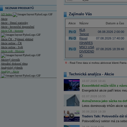
SEZNAM PRODUKTŮ
Zajímalo Vás
AD Index
Akcie
Akcie - Denní statistiky
Akce
Název
Datum a čas
Akcie - Investiční doporučení
KLA
Akcie ČR - historie
Po
O
08.08.2026 2:00:00
Tencor
Po
O
Rexel
07.08.2026 17:40:00
Akcie ČR - Týdenní přehled
ISHARES
Akcie online - ČR
MSCI USA
Akcie online - Svět
Po
O
07.08.2026 18:39:40
Akcie svět - Historie
DIVIDEND
IQ
Akciový slovník
R
- Real-Time data si mohou aktivovat klienti Patria
Aktuální diskusní téma
Analytický týdeník
Analýzy - Akcie
Technická analýza - Akcie
Analýzy společností - ČR
10.07.2026 10:41
ExxonMobil může těžit z návrat
Analýzy společností - Střední Evropa
Energetické akcie patří letos me
02.07.2026 10:55
Analýzy společností - Svět
AstraZeneca jako sázka na de
Ankety a diskuze
Letos dominovaly trhům akcie spoj
Archiv - Analýzy online
30.06.2026 16:39
Archiv - Deník událostí
Traders Talk: Polovodiče dál tá
Polovodičový sektor má za sebou
Archiv - Flash analýzy (svět)
26.06.2026 6:06