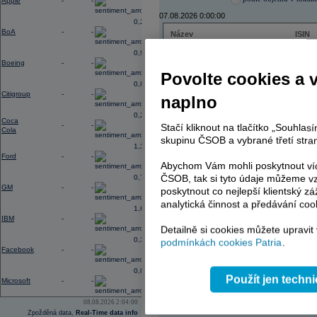
Apple
-
-
07.08.2026 0:00:00
0,27
BoA
-
-
Název
ISIN
ENERGOAQUA
CS00
0,96
ČEZ
CZ000
Boeing
-
-
ČEZ
CZ000
Povolte cookies a 
TMR
SK112
0,88
TMR
SK112
Citigroup
-
-
naplno
TOMA
CZ00
PHILIP MORRIS ČR
CS00
0,23
Coca
PHILIP MORRIS ČR
CS00
-
-
Stačí kliknout na tlačítko „Souhla
Cola
skupinu ČSOB a vybrané třetí stran
1,38
Ford
-
-
Abychom Vám mohli poskytnout víc
AD index - vývoj
ČSOB, tak si tyto údaje můžeme vz
0,74
GM
-
-
poskytnout co nejlepší klientský zá
Region
Odeslat
select
analytická činnost a předávání coo
1,65
IBM
-
-
Detailně si cookies můžete upravit
0,37
podmínkách cookies Patria
.
Facebook
-
-
0,03
Použít jen techn
Microsoft
-
-
08.08.2026 2:04:00
Zpožděná data,
Real-Time data info