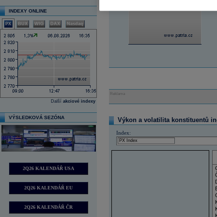
INDEXY ONLINE
PX
BUX
WIG
DAX
Nasdaq
Reklama
Další
akciové indexy
VÝSLEDKOVÁ SEZÓNA
Výkon a volatilita konstituentů i
Index:
2Q26 KALENDÁŘ USA
2Q26 KALENDÁŘ EU
2Q26 KALENDÁŘ ČR