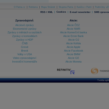
Databanka - Indexy
O Patria.cz
|
Reklama
|
Mapa Stránek
|
Skupina Patria
|
Kariéra v Patrii
|
Podmínky uží
|
Cookies
|
|
RSS / XML
E-mail newsletter
SMS zpravod
Databanka - Měnové kurzy
Databanka - Trh práce
Zpravodajství:
Akcie:
Akciové zprávy
Akcie ČEZ
Databanka - Úrokové sazby
Ekonomické zprávy
Akcie NWR
Zprávy o měnách a sazbách
Akcie Komerční banka
Databanka - Veřejné rozpočty
Zprávy o komoditách
Akcie Erste Bank
Zprávy o HDP
Akcie O2
Databanka - Zahraniční obchod a platební
ČNB
Akcie Kofola
bilance
Grexit
Akcie Apple
Databanka akcie - ČR
Brexit
Akcie Facebook
Volby v USA
Akcie BMW
Databanka akcie - Svět
Video zpravodajství
Akcie GE
Investiční komentáře
Akcie Moneta
Denní finanční zpravodaj
Denní kalendář událostí
Denní přehled - Akcie CEE
Denní přehled - Akcie ČR
Tvorba apl
Denní přehled - Akcie Svět
Dlouhé sazby - CZK dluhopisy vs. Swapy
Dlouhé sazby - Dlouhodobá výnosová křivka
Dlouhé sazby - FRA sazby a úrokové swapy