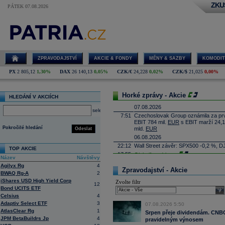
ZKU
PÁTEK 07.08.2026
ZPRAVODAJSTVÍ
AKCIE & FONDY
MĚNY & SAZBY
KOMODIT
PX
2 805,12
1,30%
DAX
26 140,13
0,05%
CZK/€
24,228
0,02%
CZK/$
21,025
0,00%
Horké zprávy - Akcie
HLEDÁNÍ V AKCIÍCH
07.08.2026
select
7:51
Czechoslovak Group oznámila za prvn
EBIT 784 mil.
EUR
s EBIT marží 24,1
Pokročilé hledání
mld.
EUR
Odeslat
06.08.2026
22:12
Wall Street závěr: SPX500 -0,2 %, D
TOP AKCIE
17:55
Globalfoundries
...
Název
Návštěvy
17:40
Eli Lilly
-
Mor
......
Agilyx Rg
4
Zpravodajství - Akcie
17:25
Caterpillar
-
B
......
BWAQ Rg-A
2
iShares USD High Yield Corp
17:10
Zvolte filtr
Applovin -
Deut
......
12
Bond UCITS ETF
sele
16:55
Albemarle - Miz
...
Celsius
4
16:53
Výrobce příslušenství pro elektroni
Adaptiv Select ETF
3
07.08.2026 5:50
propadl do ztráty 8,8 milionu
korun
. 
AtlasClear Rg
1
Obrat společnosti se loni meziročně s
Srpen přeje dividendám. CNBC 
JPM BetaBuildrs Jp
4
pravidelným výnosem
16:41
AMD
- Rosenbla
......