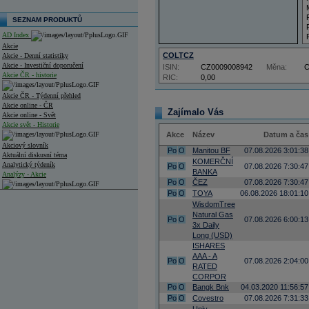
SEZNAM PRODUKTŮ
AD Index
Akcie
COLTCZ
Akcie - Denní statistiky
Akcie - Investiční doporučení
ISIN:
CZ0009008942
Měna:
Akcie ČR - historie
RIC:
0,00
Akcie ČR - Týdenní přehled
Akcie online - ČR
Zajímalo Vás
Akcie online - Svět
Akcie svět - Historie
Akce
Název
Datum a čas
Akciový slovník
Po
O
Manitou BF
07.08.2026 3:01:38
Aktuální diskusní téma
KOMERČNÍ
Analytický týdeník
Po
O
07.08.2026 7:30:47
BANKA
Analýzy - Akcie
Po
O
ČEZ
07.08.2026 7:30:47
Po
O
TOYA
06.08.2026 18:01:10
Analýzy společností - ČR
WisdomTree
Natural Gas
Analýzy společností - Střední Evropa
Po
O
07.08.2026 6:00:13
3x Daily
Long (USD)
Analýzy společností - Svět
ISHARES
AAA - A
Ankety a diskuze
Po
O
07.08.2026 2:04:00
RATED
Archiv - Analýzy online
Archiv - Deník událostí
CORPOR
Po
O
Bangk Bnk
04.03.2020 11:56:57
Archiv - Flash analýzy (svět)
Po
O
Covestro
07.08.2026 7:31:33