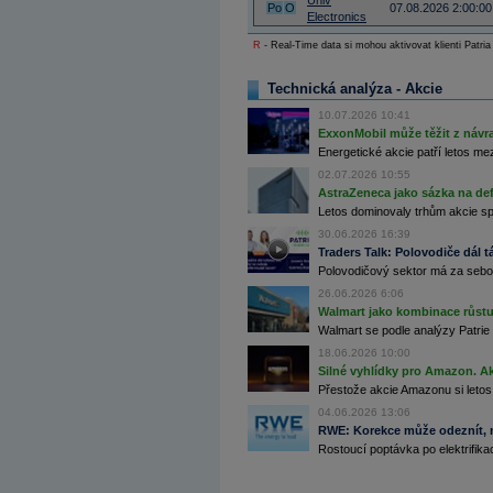
Univ
Po
O
07.08.2026 2:00:00
Archiv - Globální makroekonomické přehledy
Electronics
R
- Real-Time data si mohou aktivovat klienti Patria
Archiv - Horké Zprávy
Archiv - Kalendář událostí
Technická analýza - Akcie
Archiv - Měnová politika
10.07.2026 10:41
Archiv - Měsíční makroekonomické přehledy
ExxonMobil může těžit z návrat
Archiv - Souhrnné zprávy o vývoji ČR
Energetické akcie patří letos me
02.07.2026 10:55
Archiv - Treasury alerty
AstraZeneca jako sázka na de
Archiv - Vývoj české koruny
Letos dominovaly trhům akcie spoj
30.06.2026 16:39
Archiv analýz - Makroukazatele
Traders Talk: Polovodiče dál tá
Polovodičový sektor má za sebou
Cenové indexy
Cenový kalkulátor
26.06.2026 6:06
Ceny průmyslových výrobců - Data a prognózy
Walmart jako kombinace růstu 
(ČR)
Walmart se podle analýzy Patrie 
Ceny průmyslových výrobců - Graf (ČR)
18.06.2026 10:00
Ceny průmyslových výrobců - Kalendář (ČR)
Ceny průmyslových výrobců - Zpravodajství
Silné vyhlídky pro Amazon. Ak
CORPORATE WEB SOLUTION
Přestože akcie Amazonu si letos
DATA EXPORT
04.06.2026 13:06
Databanka - Akcie
RWE: Korekce může odeznít, n
Rostoucí poptávka po elektrifikac
Databanka - Ceny
Databanka - Ekonomický růst