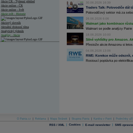
Akcie ČR - Týdenní přehled
30.06.2026 16:39
Akcie online - ČR
Traders Talk: Polovodiče dál tá
Akcie online - Svět
Polovodičový sektor má za sebou
Akcie svět - Historie
26.06.2026 6:06
Akciový slovník
Walmart jako kombinace růstu 
Aktuální diskusní téma
Walmart se podle analýzy Patrie 
Analytický týdeník
18.06.2026 10:00
Analýzy - Akcie
Silné vyhlídky pro Amazon. Ak
Analýzy společností - ČR
Přestože akcie Amazonu si letos
04.06.2026 13:06
Analýzy společností - Střední Evropa
RWE: Korekce může odeznít, n
Rostoucí poptávka po elektrifikac
Analýzy společností - Svět
Ankety a diskuze
Archiv - Analýzy online
Archiv - Deník událostí
Archiv - Flash analýzy (svět)
Archiv - Globální makroekonomické přehledy
Archiv - Horké Zprávy
Archiv - Kalendář událostí
Archiv - Měnová politika
O Patria.cz
|
Reklama
|
Mapa Stránek
|
Skupina Patria
|
Kariéra v Patrii
|
Podmínky uží
|
Cookies
|
|
RSS / XML
E-mail newsletter
SMS zpravod
Archiv - Měsíční makroekonomické přehledy
Archiv - Souhrnné zprávy o vývoji ČR