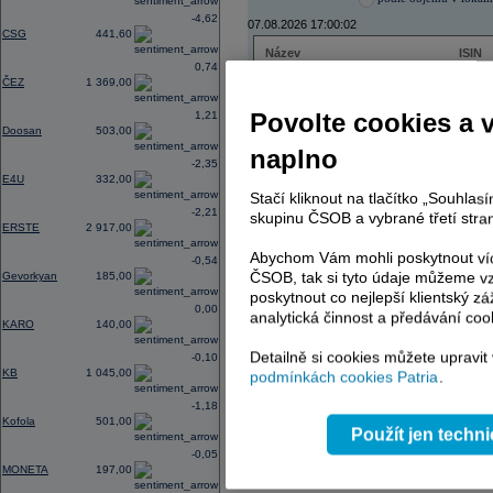
-4,62
07.08.2026 17:00:02
CSG
441,60
Název
ISIN
0,74
ČEZ
CZ000
ČEZ
1 369,00
PHILIP MORRIS ČR
CS00
ERSTE BANK
AT000
Povolte cookies a 
1,21
TMR
SK112
Doosan
503,00
naplno
-2,35
E4U
332,00
Stačí kliknout na tlačítko „Souhla
AD index - vývoj
-2,21
skupinu ČSOB a vybrané třetí stran
ERSTE
2 917,00
Region
Odeslat
select
Abychom Vám mohli poskytnout víc
-0,54
ČSOB, tak si tyto údaje můžeme vz
Gevorkyan
185,00
poskytnout co nejlepší klientský zá
0,00
analytická činnost a předávání coo
KARO
140,00
Detailně si cookies můžete upravit
-0,10
KB
1 045,00
podmínkách cookies Patria
.
-1,18
Kofola
501,00
Použít jen techn
-0,05
MONETA
197,00