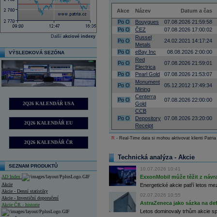
Akce
Název
Datum a čas
Po
O
Bouygues
07.08.2026 21:59:58
Po
O
ČEZ
07.08.2026 17:00:02
Další
akciové indexy
Russel
Po
O
24.02.2021 14:17:24
Metals
Po
O
eBay Inc
08.08.2026 2:00:00
VÝSLEDKOVÁ SEZÓNA
Red
Po
O
07.08.2026 21:59:01
Electrica
Po
O
Pearl Gold
07.08.2026 21:53:07
Monument
Po
O
05.12.2012 17:49:34
Mining
Centerra
Po
O
07.08.2026 22:00:00
2Q26 KALENDÁŘ USA
Gold
CCB
Po
O
Depository
07.08.2026 23:20:00
2Q26 KALENDÁŘ EU
Receipt
R
- Real-Time data si mohou aktivovat klienti Patria
2Q26 KALENDÁŘ ČR
Technická analýza - Akcie
SEZNAM PRODUKTŮ
10.07.2026 10:41
AD Index
ExxonMobil může těžit z návrat
Akcie
Energetické akcie patří letos me
Akcie - Denní statistiky
02.07.2026 10:55
Akcie - Investiční doporučení
AstraZeneca jako sázka na de
Akcie ČR - historie
Letos dominovaly trhům akcie spoj