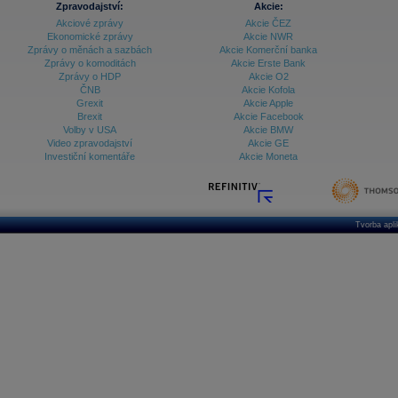
Zpravodajství:
Akcie:
Akciové zprávy
Akcie ČEZ
Archiv - Treasury alerty
Ekonomické zprávy
Akcie NWR
Zprávy o měnách a sazbách
Akcie Komerční banka
Archiv - Vývoj české koruny
Zprávy o komoditách
Akcie Erste Bank
Zprávy o HDP
Akcie O2
Archiv analýz - Makroukazatele
ČNB
Akcie Kofola
Grexit
Akcie Apple
Cenové indexy
Cenový kalkulátor
Brexit
Akcie Facebook
Ceny průmyslových výrobců - Data a prognózy
Volby v USA
Akcie BMW
(ČR)
Video zpravodajství
Akcie GE
Ceny průmyslových výrobců - Graf (ČR)
Investiční komentáře
Akcie Moneta
Ceny průmyslových výrobců - Kalendář (ČR)
Ceny průmyslových výrobců - Zpravodajství
CORPORATE WEB SOLUTION
DATA EXPORT
Databanka - Akcie
Tvorba apl
Databanka - Ceny
Databanka - Ekonomický růst
Databanka - Indexy
Databanka - Měnové kurzy
Databanka - Trh práce
Databanka - Úrokové sazby