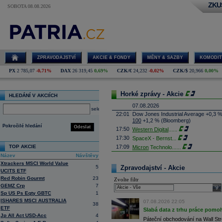
ZKU
SOBOTA 08.08.2026
ZPRAVODAJSTVÍ
AKCIE & FONDY
MĚNY & SAZBY
KOMODIT
PX
2 785,07
-0,71%
DAX
26 319,45
0,69%
CZK/€
24,232
-0,02%
CZK/$
20,966
0,00%
Horké zprávy - Akcie
HLEDÁNÍ V AKCIÍCH
07.08.2026
select
22:01
Dow Jones Industrial Average +0,3 
100
+1,2 % (Bloomberg)
Pokročilé hledání
Odeslat
17:50
Western Digital
......
17:30
SpaceX - Bernst
...
TOP AKCIE
17:09
Micron
Technolo
......
Název
Návštěvy
16:47
Exxon
Mobil - T
......
Xtrackers MSCI World Value
16:26
Objem obchodů s akciemi na pražské
5
Zpravodajství - Akcie
UCITS ETF
obchodů za poslední rok je 0,665 mld
Red Robin Gourmt
23
Zvolte filtr
16:23
Zvýšení výroby balistických střel A
GEMZ Crp
7
nějakou dobu potrvá. Agentuře Reuter
sele
Armin Papperger. Společná výroba 
Sp US Ps Eqty GBTC
1
doplnit arzenál Spojeným státům, kte
ISHARES MSCI AUSTRALIA
07.08.2026 22:05
38
(ČTK)
ETF
Slabá data z trhu práce pomoh
16:07
Conocophillips
......
Jp All Act USD-Acc
4
Páteční obchodování na Wall Stre