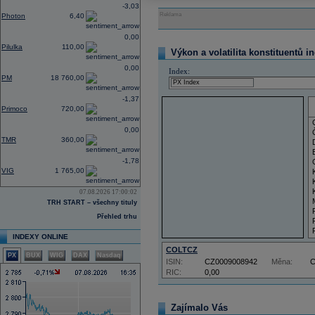
-3,03
Reklama
Photon
6,40
0,00
Pilulka
110,00
Výkon a volatilita konstituentů i
0,00
Index:
PM
18 760,00
-1,37
Primoco
720,00
0,00
TMR
360,00
-1,78
VIG
1 765,00
07.08.2026 17:00:02
TRH START – všechny tituly
Přehled trhu
INDEXY ONLINE
COLTCZ
PX
BUX
WIG
DAX
Nasdaq
ISIN:
CZ0009008942
Měna:
RIC:
0,00
Zajímalo Vás