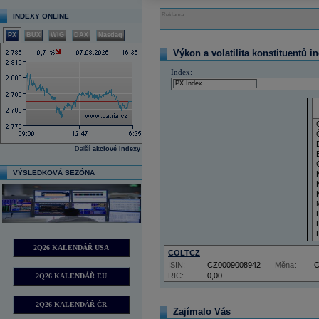
Reklama
INDEXY ONLINE
PX
BUX
WIG
DAX
Nasdaq
Výkon a volatilita konstituentů i
Index:
Další
akciové indexy
VÝSLEDKOVÁ SEZÓNA
2Q26 KALENDÁŘ USA
COLTCZ
ISIN:
CZ0009008942
Měna:
RIC:
0,00
2Q26 KALENDÁŘ EU
2Q26 KALENDÁŘ ČR
Zajímalo Vás