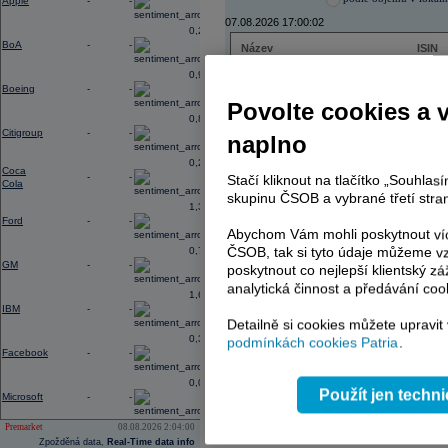
Apple
-
-
07.08.2026 17:00:02
0,27
BoA
-
-
Název
ISIN
ČEZ
CZ000
0,96
PHILIP MORRIS ČR
CS00
Boeing
-
-
ERSTE BANK
AT000
Povolte cookies a 
TMR
SK112
0,88
Citigroup
-
-
naplno
0,23
Coca
-
-
Stačí kliknout na tlačítko „Souhla
AD index - vývoj
Cola
skupinu ČSOB a vybrané třetí stran
1,38
Region
Odeslat
Ford
-
-
select
Abychom Vám mohli poskytnout víc
ČSOB, tak si tyto údaje můžeme vz
0,74
GM
-
-
poskytnout co nejlepší klientský zá
analytická činnost a předávání coo
1,65
IBM
-
-
Detailně si cookies můžete upravit
0,37
podmínkách cookies Patria
.
Facebook
-
-
0,03
Použít jen techn
Microsoft
-
-
Premarket
08.08.2026 2:04:00
Zpožděná data,
Real-Time data info