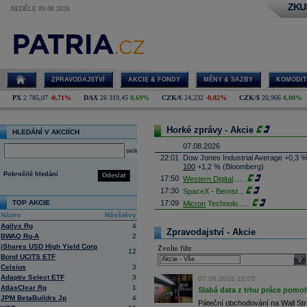
ZKU
NEDĚLE 09.08.2026
ZPRAVODAJSTVÍ
AKCIE & FONDY
MĚNY & SAZBY
KOMODIT
PX
2 785,07
-0,71%
DAX
26 319,45
0,69%
CZK/€
24,232
-0,02%
CZK/$
20,966
0,00%
Horké zprávy - Akcie
HLEDÁNÍ V AKCIÍCH
07.08.2026
select
22:01
Dow Jones Industrial Average +0,3 
100
+1,2 % (Bloomberg)
Pokročilé hledání
Odeslat
17:50
Western Digital
......
17:30
SpaceX - Bernst
...
TOP AKCIE
17:09
Micron
Technolo
......
Název
Návštěvy
16:47
Exxon
Mobil - T
......
Agilyx Rg
4
16:26
Objem obchodů s akciemi na pražské
Zpravodajství - Akcie
BWAQ Rg-A
2
obchodů za poslední rok je 0,665 mld
iShares USD High Yield Corp
Zvolte filtr
16:23
Zvýšení výroby balistických střel A
12
Bond UCITS ETF
nějakou dobu potrvá. Agentuře Reuter
sele
Armin Papperger. Společná výroba 
Celsius
3
doplnit arzenál Spojeným státům, kte
Adaptiv Select ETF
3
07.08.2026 22:05
(ČTK)
AtlasClear Rg
1
Slabá data z trhu práce pomoh
16:07
Conocophillips
......
JPM BetaBuildrs Jp
4
Páteční obchodování na Wall Stre