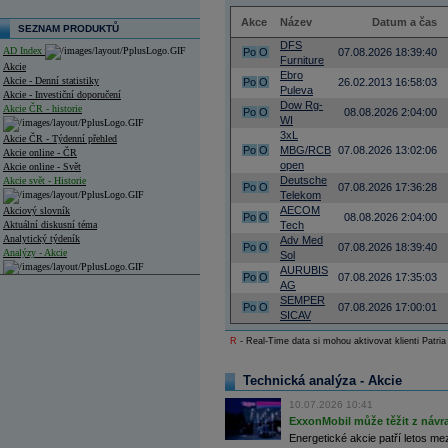
Akce
Název
Datum a čas
SEZNAM PRODUKTŮ
DFS
AD Index
Po
O
07.08.2026 18:39:40
Furniture
Akcie
Ebro
Akcie - Denní statistiky
Po
O
26.02.2013 16:58:03
Puleva
Akcie - Investiční doporučení
Dow Rg-
Akcie ČR - historie
Po
O
08.08.2026 2:04:00
WI
3xL
Akcie ČR - Týdenní přehled
Po
O
MBG/RCB
07.08.2026 13:02:06
Akcie online - ČR
open
Akcie online - Svět
Deutsche
Akcie svět - Historie
Po
O
07.08.2026 17:36:28
Telekom
AECOM
Akciový slovník
Po
O
08.08.2026 2:04:00
Aktuální diskusní téma
Tech
Analytický týdeník
Adv Med
Po
O
07.08.2026 18:39:40
Analýzy - Akcie
Sol
AURUBIS
Po
O
07.08.2026 17:35:03
Analýzy společností - ČR
AG
SEMPER
Po
O
07.08.2026 17:00:01
Analýzy společností - Střední Evropa
SICAV
R
- Real-Time data si mohou aktivovat klienti Patria
Analýzy společností - Svět
Ankety a diskuze
Technická analýza - Akcie
Archiv - Analýzy online
Archiv - Deník událostí
10.07.2026 10:41
ExxonMobil může těžit z návrat
Archiv - Flash analýzy (svět)
Energetické akcie patří letos me