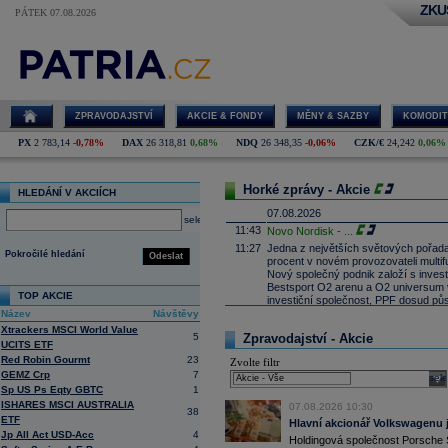
ZKU
PÁTEK 07.08.2026
ZPRAVODAJSTVÍ
AKCIE & FONDY
MĚNY & SAZBY
KOMODIT
PX
2 783,14
-0,78%
DAX
26 318,81
0,68%
NDQ
26 348,35
-0,06%
CZK/€
24,242
0,06%
Horké zprávy - Akcie
HLEDÁNÍ V AKCIÍCH
07.08.2026
select
11:43
Novo Nordisk -
...
11:27
Jedna z největších světových pořadate
Pokročilé hledání
Odeslat
procent v novém provozovateli multi
Nový společný podnik založí s invest
Bestsport O2 arenu a O2 universum vla
TOP AKCIE
investiční společnost, PPF dosud pů
Název
Návštěvy
11:16
Porsche SE
, která je hlavním akci
Xtrackers MSCI World Value
se v pololetí propadla do čisté ztráty
5
Zpravodajství - Akcie
Zároveň automobilku
Volkswagen
vyz
UCITS ETF
konkurenceschopnosti (ČTK)
Red Robin Gourmt
23
Zvolte filtr
11:02
Italy's Prysmia
...
GEMZ Crp
7
sele
Sp US Ps Eqty GBTC
1
10:51
EasyJet
-
JP Mo
......
ISHARES MSCI AUSTRALIA
07.08.2026 10:30
10:28
BP
-
HSBC
snižu
......
38
ETF
Hlavní akcionář Volkswagenu j
10:13
Ahold Delhaize
...
Jp All Act USD-Acc
4
Holdingová společnost Porsche 
9:10
DraftKings dosáhl ve 2Q výnosů 1,4