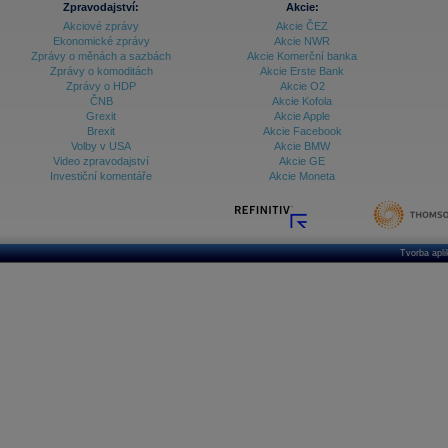
Zpravodajství:
Akcie:
Akciové zprávy
Akcie ČEZ
Archiv - Treasury alerty
Ekonomické zprávy
Akcie NWR
Zprávy o měnách a sazbách
Akcie Komerční banka
Archiv - Vývoj české koruny
Zprávy o komoditách
Akcie Erste Bank
Zprávy o HDP
Akcie O2
Archiv analýz - Makroukazatele
ČNB
Akcie Kofola
Grexit
Akcie Apple
Cenové indexy
Cenový kalkulátor
Brexit
Akcie Facebook
Ceny průmyslových výrobců - Data a prognózy
Volby v USA
Akcie BMW
(ČR)
Video zpravodajství
Akcie GE
Ceny průmyslových výrobců - Graf (ČR)
Investiční komentáře
Akcie Moneta
Ceny průmyslových výrobců - Kalendář (ČR)
Ceny průmyslových výrobců - Zpravodajství
CORPORATE WEB SOLUTION
DATA EXPORT
Databanka - Akcie
Tvorba apl
Databanka - Ceny
Databanka - Ekonomický růst
Databanka - Indexy
Databanka - Měnové kurzy
Databanka - Trh práce
Databanka - Úrokové sazby