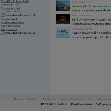
Akcie ČR - Týdenní přehled
26.06.2026 6:06
Akcie online - ČR
Walmart jako kombinace růstu 
Akcie online - Svět
Walmart se podle analýzy Patrie 
Akcie svět - Historie
18.06.2026 10:00
Akciový slovník
Silné vyhlídky pro Amazon. Ak
Aktuální diskusní téma
Přestože akcie Amazonu si letos
Analytický týdeník
04.06.2026 13:06
Analýzy - Akcie
RWE: Korekce může odeznít, n
Analýzy společností - ČR
Rostoucí poptávka po elektrifikac
Analýzy společností - Střední Evropa
Analýzy společností - Svět
Ankety a diskuze
Archiv - Analýzy online
Archiv - Deník událostí
Archiv - Flash analýzy (svět)
Archiv - Globální makroekonomické přehledy
Archiv - Horké Zprávy
Archiv - Kalendář událostí
Archiv - Měnová politika
O Patria.cz
|
Reklama
|
Mapa Stránek
|
Skupina Patria
|
Kariéra v Patrii
|
Podmínky uží
|
Cookies
|
|
RSS / XML
E-mail newsletter
SMS zpravod
Archiv - Měsíční makroekonomické přehledy
Archiv - Souhrnné zprávy o vývoji ČR