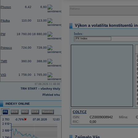
-2,42
Photon
6,42
6,60
Reklama
0,00
Pilulka
110,00
113,00
Výkon a volatilita konstituentů i
0,53
Index:
PM
18 760,00
18 880,00
-0,27
Primoco
724,00
728,00
0,00
TMR
360,00
388,00
-2,06
VIG
1 758,00
1 765,00
07.08.2026 11:48:00
TRH START – všechny tituly
Přehled trhu
INDEXY ONLINE
COLTCZ
PX
BUX
WIG
DAX
Nasdaq
ISIN:
CZ0009008942
Měna:
RIC:
0,00
Zajímalo Vás