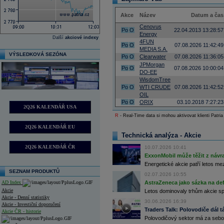
Akce
Název
Datum a čas
Cenovus
Po
O
22.04.2013 13:28:57
Energy
Další
akciové indexy
4FUN
Po
O
07.08.2026 11:42:49
MEDIA S.A.
VÝSLEDKOVÁ SEZÓNA
Po
O
Clearwater
07.08.2026 11:36:05
JPMorgan
Po
O
07.08.2026 10:00:04
DO-EE
WisdomTree
Po
O
WTI CRUDE
07.08.2026 11:42:52
OIL
Po
O
ORIX
03.10.2018 7:27:23
2Q26 KALENDÁŘ USA
R
- Real-Time data si mohou aktivovat klienti Patria
2Q26 KALENDÁŘ EU
Technická analýza - Akcie
2Q26 KALENDÁŘ ČR
10.07.2026 10:41
ExxonMobil může těžit z návrat
Energetické akcie patří letos me
SEZNAM PRODUKTŮ
02.07.2026 10:55
AD Index
AstraZeneca jako sázka na de
Akcie
Letos dominovaly trhům akcie spoj
Akcie - Denní statistiky
30.06.2026 16:39
Akcie - Investiční doporučení
Traders Talk: Polovodiče dál tá
Akcie ČR - historie
Polovodičový sektor má za sebou