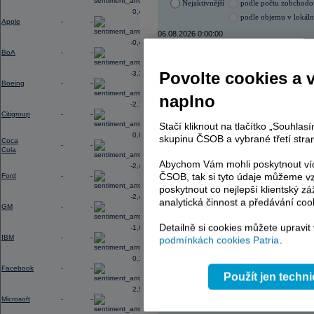
Nejaktivnější
podle počtu zobchod
0,45
podle objemu v lokál
Apple
-
-
06.08.2026 0:00:00
-0,40
Název
ISIN
BoA
-
-
VIG
AT000
Povolte cookies a 
-3,33
ERSTE BANK
AT000
Boeing
-
-
PHILIP MORRIS ČR
CS00
naplno
KOMERČNÍ BANKA
CZ00
-2,78
TMR
SK112
Citigroup
-
-
Stačí kliknout na tlačítko „Souhla
0,02
skupinu ČSOB a vybrané třetí stran
Coca
-
-
Cola
AD index - vývoj
Abychom Vám mohli poskytnout víc
-2,41
ČSOB, tak si tyto údaje můžeme vz
Ford
-
-
Region
Odeslat
select
poskytnout co nejlepší klientský zá
-2,49
analytická činnost a předávání coo
GM
-
-
Detailně si cookies můžete upravit
-1,06
IBM
-
-
podmínkách cookies Patria
.
0,19
Facebook
-
-
Použít jen techn
2,54
Microsoft
-
-