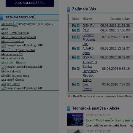
2Q26 KALENDÁŘ ČR
Zajímalo Vás
SEZNAM PRODUKTŮ
Akce
Název
Datum a čas
AD Index
Po
O
GSK Rg
06.08.2026 21:58:38
Akcie
Po
O
ČEZ
06.08.2026 17:00:03
Akcie - Denní statistiky
Sonoco
Akcie - Investiční doporučení
Po
O
07.08.2026 1:34:07
Products
Akcie ČR - historie
6xS
Po
O
ALV/RBI
06.08.2026 13:02:07
Akcie ČR - Týdenní přehled
open
Akcie online - ČR
Po
O
GSK Rg
06.08.2026 18:39:00
Akcie online - Svět
Turkiye Is
Akcie svět - Historie
Banka
Po
O
08.06.2026 9:58:16
Depository
Akciový slovník
Receipt
Aktuální diskusní téma
Analytický týdeník
Tokyo
Analýzy - Akcie
Po
O
Elec
03.10.2018 7:27:23
Power
Analýzy společností - ČR
R
- Real-Time data si mohou aktivovat klienti Patria
Analýzy společností - Střední Evropa
Technická analýza - Akcie
Analýzy společností - Svět
10.07.2026 10:41
Ankety a diskuze
ExxonMobil může těžit z návrat
Archiv - Analýzy online
Energetické akcie patří letos me
Archiv - Deník událostí
02.07.2026 10:55