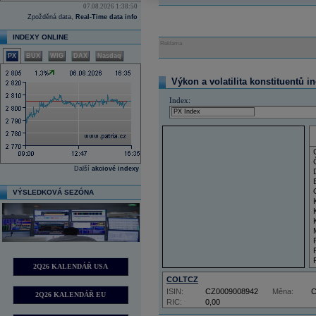
07.08.2026 1:38:50
Zpožděná data,
Real-Time data info
INDEXY ONLINE
Reklama
PX
BUX
WIG
DAX
Nasdaq
Výkon a volatilita konstituentů i
Index:
Další
akciové indexy
VÝSLEDKOVÁ SEZÓNA
2Q26 KALENDÁŘ USA
COLTCZ
ISIN:
CZ0009008942
Měna:
2Q26 KALENDÁŘ EU
RIC:
0,00