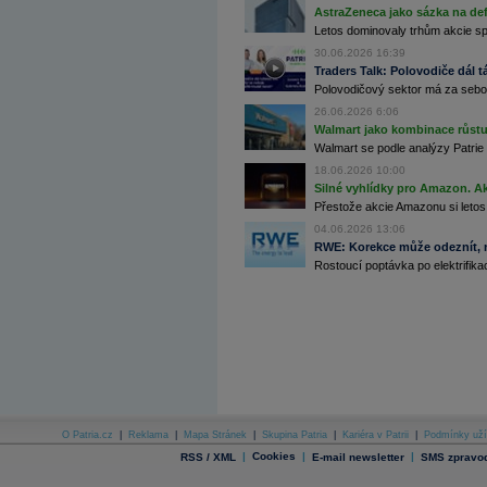
AstraZeneca jako sázka na de
Archiv - Flash analýzy (svět)
Letos dominovaly trhům akcie spoj
Archiv - Globální makroekonomické přehledy
30.06.2026 16:39
Traders Talk: Polovodiče dál tá
Archiv - Horké Zprávy
Polovodičový sektor má za sebou
Archiv - Kalendář událostí
26.06.2026 6:06
Archiv - Měnová politika
Walmart jako kombinace růstu 
Walmart se podle analýzy Patrie 
Archiv - Měsíční makroekonomické přehledy
18.06.2026 10:00
Archiv - Souhrnné zprávy o vývoji ČR
Silné vyhlídky pro Amazon. Ak
Přestože akcie Amazonu si letos
Archiv - Treasury alerty
04.06.2026 13:06
Archiv - Vývoj české koruny
RWE: Korekce může odeznít, n
Rostoucí poptávka po elektrifikac
Archiv analýz - Makroukazatele
Cenové indexy
Cenový kalkulátor
Ceny průmyslových výrobců - Data a prognózy
(ČR)
Ceny průmyslových výrobců - Graf (ČR)
Ceny průmyslových výrobců - Kalendář (ČR)
Ceny průmyslových výrobců - Zpravodajství
CORPORATE WEB SOLUTION
DATA EXPORT
O Patria.cz
|
Reklama
|
Mapa Stránek
|
Skupina Patria
|
Kariéra v Patrii
|
Podmínky uží
Databanka - Akcie
|
Cookies
|
|
RSS / XML
E-mail newsletter
SMS zpravod
Databanka - Ceny