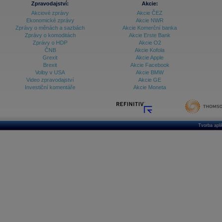
Zpravodajství:
Akcie:
Databanka - Ekonomický růst
Akciové zprávy
Akcie ČEZ
Ekonomické zprávy
Akcie NWR
Databanka - Indexy
Zprávy o měnách a sazbách
Akcie Komerční banka
Zprávy o komoditách
Akcie Erste Bank
Databanka - Měnové kurzy
Zprávy o HDP
Akcie O2
ČNB
Akcie Kofola
Databanka - Trh práce
Grexit
Akcie Apple
Brexit
Akcie Facebook
Databanka - Úrokové sazby
Volby v USA
Akcie BMW
Video zpravodajství
Akcie GE
Databanka - Veřejné rozpočty
Investiční komentáře
Akcie Moneta
Databanka - Zahraniční obchod a platební
bilance
Databanka akcie - ČR
Tvorba apl
Databanka akcie - Svět
Denní finanční zpravodaj
Denní kalendář událostí
Denní přehled - Akcie CEE
Denní přehled - Akcie ČR
Denní přehled - Akcie Svět
Dlouhé sazby - CZK dluhopisy vs. Swapy
Dlouhé sazby - Dlouhodobá výnosová křivka