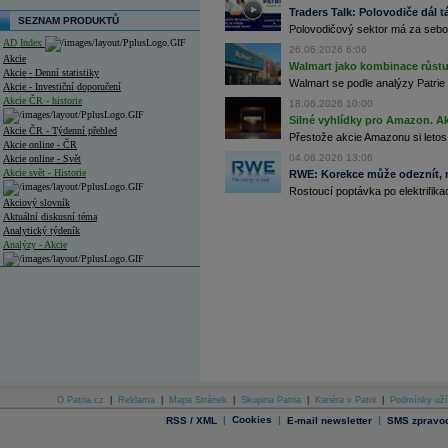
Traders Talk: Polovodiče dál tá
SEZNAM PRODUKTŮ
Polovodičový sektor má za sebou
AD Index
26.06.2026 6:06
Akcie
Walmart jako kombinace růstu 
Akcie - Denní statistiky
Walmart se podle analýzy Patrie 
Akcie - Investiční doporučení
Akcie ČR - historie
18.06.2026 10:00
Silné vyhlídky pro Amazon. Ak
Akcie ČR - Týdenní přehled
Přestože akcie Amazonu si letos
Akcie online - ČR
04.06.2026 13:06
Akcie online - Svět
Akcie svět - Historie
RWE: Korekce může odeznít, n
Rostoucí poptávka po elektrifikac
Akciový slovník
Aktuální diskusní téma
Analytický týdeník
Analýzy - Akcie
Analýzy společností - ČR
Analýzy společností - Střední Evropa
Analýzy společností - Svět
Ankety a diskuze
Archiv - Analýzy online
Archiv - Deník událostí
O Patria.cz
|
Reklama
|
Mapa Stránek
|
Skupina Patria
|
Kariéra v Patrii
|
Podmínky uží
|
Cookies
|
|
RSS / XML
E-mail newsletter
SMS zpravod
Archiv - Flash analýzy (svět)