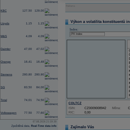
Reklama
0,55
KBC
127,50
129,00
0,39
Výkon a volatilita konstituentů i
Lloyds
1,15
1,15
Index:
0,57
M&S
4,09
4,09
0,68
Daimler
47,00
47,02
0,83
Orange
16,41
16,48
2,45
Siemens
280,80
280,90
-0,37
SG
83,50
84,00
-0,60
Total
74,01
74,50
COLTCZ
ISIN:
CZ0009008942
Měna:
1,18
RIC:
0,00
Volkswagen
77,50
77,60
07.08.2026 21:59:30
Zpožděná data,
Real-Time data info
Zajímalo Vás