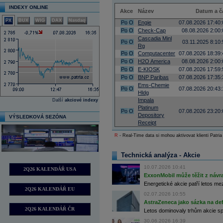
INDEXY ONLINE
Akce
Název
Datum a č
PX
BUX
WIG
DAX
Nasdaq
Po
O
Engie
07.08.2026 17:40:
Po
O
Check-Cap
08.08.2026 2:00:
Cascadia Minl
Po
O
03.11.2025 8:10:
Rg
Po
O
Computacenter
07.08.2026 18:39:
Po
O
H2O America
08.08.2026 2:00:
Po
O
E-KIOSK
07.08.2026 17:59:
Po
O
BNP Paribas
07.08.2026 17:35:
Ems-Chemie
Po
O
07.08.2026 20:43:
Hldg
Impala
Další
akciové indexy
Platinum
Po
O
07.08.2026 23:20:
Depository
VÝSLEDKOVÁ SEZÓNA
Receipt
R
- Real-Time data si mohou aktivovat klienti Patria
Technická analýza - Akcie
10.07.2026 10:41
2Q26 KALENDÁŘ USA
ExxonMobil může těžit z návrat
Energetické akcie patří letos me
2Q26 KALENDÁŘ EU
02.07.2026 10:55
AstraZeneca jako sázka na de
2Q26 KALENDÁŘ ČR
Letos dominovaly trhům akcie spoj
30.06.2026 16:39