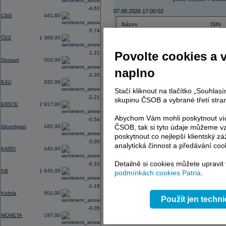
-4,62
07.08.2026 17:00:02
CSG
441,60
Název
ISIN
0,74
ČEZ
CZ000
ČEZ
1 369,00
PHILIP MORRIS ČR
CS00
ERSTE BANK
AT000
Povolte cookies a 
1,21
TMR
SK112
Doosan
503,00
naplno
-2,35
E4U
332,00
Stačí kliknout na tlačítko „Souhla
AD index - vývoj
-2,21
skupinu ČSOB a vybrané třetí stran
ERSTE
2 917,00
Region
Odeslat
select
Abychom Vám mohli poskytnout víc
-0,54
ČSOB, tak si tyto údaje můžeme vz
Gevorkyan
185,00
poskytnout co nejlepší klientský zá
0,00
analytická činnost a předávání coo
KARO
140,00
Detailně si cookies můžete upravit
-0,10
KB
1 045,00
podmínkách cookies Patria
.
-1,18
Kofola
501,00
Použít jen techn
-0,05
MONETA
197,00