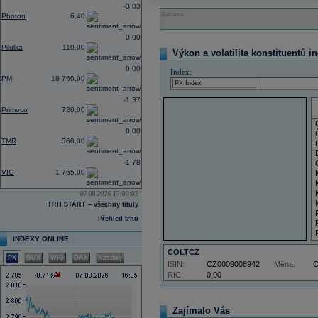
-3,03
Reklama
Photon
6,40
0,00
Pilulka
110,00
Výkon a volatilita konstituentů i
0,00
Index:
PM
18 760,00
-1,37
Primoco
720,00
0,00
TMR
360,00
-1,78
VIG
1 765,00
07.08.2026 17:00:02
TRH START – všechny tituly
Přehled trhu
INDEXY ONLINE
COLTCZ
PX
BUX
WIG
DAX
Nasdaq
ISIN:
CZ0009008942
Měna:
RIC:
0,00
Zajímalo Vás