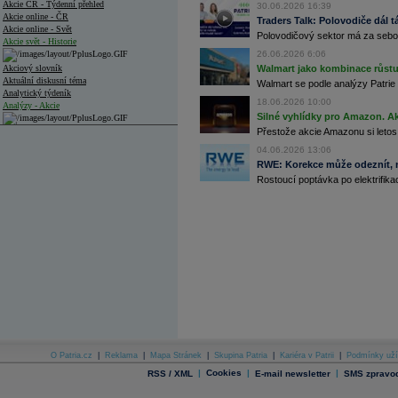
Akcie ČR - Týdenní přehled
30.06.2026 16:39
Akcie online - ČR
Traders Talk: Polovodiče dál tá
Akcie online - Svět
Polovodičový sektor má za sebou
Akcie svět - Historie
26.06.2026 6:06
Akciový slovník
Walmart jako kombinace růstu 
Aktuální diskusní téma
Walmart se podle analýzy Patrie 
Analytický týdeník
18.06.2026 10:00
Analýzy - Akcie
Silné vyhlídky pro Amazon. Ak
Přestože akcie Amazonu si letos
Analýzy společností - ČR
04.06.2026 13:06
Analýzy společností - Střední Evropa
RWE: Korekce může odeznít, n
Rostoucí poptávka po elektrifikac
Analýzy společností - Svět
Ankety a diskuze
Archiv - Analýzy online
Archiv - Deník událostí
Archiv - Flash analýzy (svět)
Archiv - Globální makroekonomické přehledy
Archiv - Horké Zprávy
Archiv - Kalendář událostí
Archiv - Měnová politika
O Patria.cz
|
Reklama
|
Mapa Stránek
|
Skupina Patria
|
Kariéra v Patrii
|
Podmínky uží
|
Cookies
|
|
RSS / XML
E-mail newsletter
SMS zpravod
Archiv - Měsíční makroekonomické přehledy
Archiv - Souhrnné zprávy o vývoji ČR