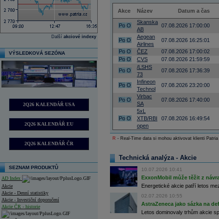
Akce
Název
Datum a čas
Skanska
Po
O
07.08.2026 17:00:00
AB
Aegean
Další
akciové indexy
Po
O
07.08.2026 16:25:01
Airlines
Po
O
ČEZ
07.08.2026 17:00:02
VÝSLEDKOVÁ SEZÓNA
Po
O
CVS
07.08.2026 21:59:59
/LSHS
Po
O
07.08.2026 17:36:39
73
Infineon
Po
O
07.08.2026 23:20:00
Technol
Virbac
Po
O
07.08.2026 17:40:00
SA
2Q26 KALENDÁŘ USA
5xL
Po
O
XTB/RBI
07.08.2026 16:49:54
2Q26 KALENDÁŘ EU
open
R
- Real-Time data si mohou aktivovat klienti Patria
2Q26 KALENDÁŘ ČR
Technická analýza - Akcie
SEZNAM PRODUKTŮ
10.07.2026 10:41
ExxonMobil může těžit z návrat
AD Index
Energetické akcie patří letos me
Akcie
Akcie - Denní statistiky
02.07.2026 10:55
Akcie - Investiční doporučení
AstraZeneca jako sázka na de
Akcie ČR - historie
Letos dominovaly trhům akcie spoj