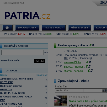
ZKU
SOBOTA 08.08.2026
ZPRAVODAJSTVÍ
AKCIE & FONDY
MĚNY & SAZBY
KOMODIT
PX
2 785,07
-0,71%
DAX
26 319,45
0,69%
NDQ
26 690,62
1,30%
CZK/€
24,232
-0,02%
Horké zprávy - Akcie
HLEDÁNÍ V AKCIÍCH
07.08.2026
select
22:01
Dow Jones Industrial Average +0,3 
100
+1,2 % (Bloomberg)
Pokročilé hledání
Odeslat
17:50
Western Digital
......
17:30
SpaceX - Bernst
...
TOP AKCIE
17:09
Micron
Technolo
......
Název
Návštěvy
16:47
Exxon
Mobil - T
......
Xtrackers MSCI World Value
16:26
Objem obchodů s akciemi na pražské
5
Zpravodajství - Akcie
UCITS ETF
obchodů za poslední rok je 0,665 mld
Red Robin Gourmt
23
Zvolte filtr
16:23
Zvýšení výroby balistických střel A
GEMZ Crp
7
nějakou dobu potrvá. Agentuře Reuter
sele
Armin Papperger. Společná výroba 
Sp US Ps Eqty GBTC
1
doplnit arzenál Spojeným státům, kte
ISHARES MSCI AUSTRALIA
07.08.2026 22:05
38
(ČTK)
ETF
Slabá data z trhu práce pomoh
16:07
Conocophillips
......
Jp All Act USD-Acc
4
Páteční obchodování na Wall Stre