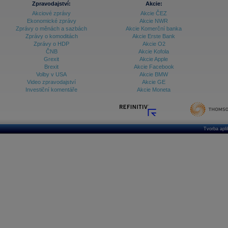
Zpravodajství:
Akcie:
Akciové zprávy
Akcie ČEZ
Archiv - Treasury alerty
Ekonomické zprávy
Akcie NWR
Zprávy o měnách a sazbách
Akcie Komerční banka
Archiv - Vývoj české koruny
Zprávy o komoditách
Akcie Erste Bank
Zprávy o HDP
Akcie O2
Archiv analýz - Makroukazatele
ČNB
Akcie Kofola
Grexit
Akcie Apple
Cenové indexy
Cenový kalkulátor
Brexit
Akcie Facebook
Ceny průmyslových výrobců - Data a prognózy
Volby v USA
Akcie BMW
(ČR)
Video zpravodajství
Akcie GE
Ceny průmyslových výrobců - Graf (ČR)
Investiční komentáře
Akcie Moneta
Ceny průmyslových výrobců - Kalendář (ČR)
Ceny průmyslových výrobců - Zpravodajství
CORPORATE WEB SOLUTION
DATA EXPORT
Databanka - Akcie
Tvorba apl
Databanka - Ceny
Databanka - Ekonomický růst
Databanka - Indexy
Databanka - Měnové kurzy
Databanka - Trh práce
Databanka - Úrokové sazby