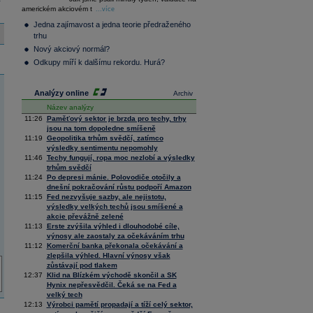
36 128,57
-0,05
americkém akciovém t
Composite
...více
Index
Jedna zajímavost a jedna teorie předraženého
XETRA
trhu
Tecdax
4 072,56
1,79
Nový akciový normál?
Performance
index
Odkupy míří k dalšímu rekordu. Hurá?
Analýzy online
Archiv
Název analýzy
11:26
Paměťový sektor je brzda pro techy, trhy
jsou na tom dopoledne smíšeně
11:19
Geopolitika trhům svědčí, zatímco
výsledky sentimentu nepomohly
11:46
Techy fungují, ropa moc nezlobí a výsledky
trhům svědčí
11:24
Po depresi mánie. Polovodiče otočily a
dnešní pokračování růstu podpoří Amazon
11:15
Fed nezvyšuje sazby, ale nejistotu,
výsledky velkých techů jsou smíšené a
akcie převážně zelené
11:13
Erste zvýšila výhled i dlouhodobé cíle,
výnosy ale zaostaly za očekáváním trhu
11:12
Komerční banka překonala očekávání a
zlepšila výhled. Hlavní výnosy však
zůstávají pod tlakem
12:37
Klid na Blízkém východě skončil a SK
Hynix nepřesvědčil. Čeká se na Fed a
velký tech
12:13
Výrobci pamětí propadají a tíží celý sektor,