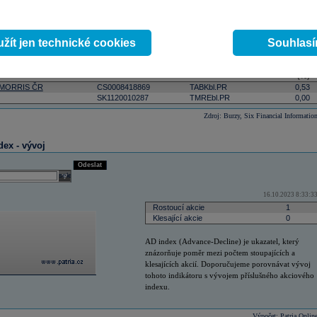
y (%)
ktivnější
podle počtu zobchodovaných kusů
podle objemu v lokální měně
select
Odeslat
žít jen technické cookies
Souhlas
 10:09:40
Změna
ISIN
RIC
(%)
 MORRIS ČR
CS0008418869
TABKbl.PR
0,53
SK1120010287
TMREbl.PR
0,00
Zdroj: Burzy, Six Financial Informatio
dex - vývoj
Odeslat
select
16.10.2023 8:33:3
Rostoucí akcie
1
Klesající akcie
0
AD index (Advance-Decline) je ukazatel, který
znázorňuje poměr mezi počtem stoupajících a
klesajících akcií. Doporučujeme porovnávat vývoj
tohoto indikátoru s vývojem příslušného akciového
indexu.
Výpočet: Patria Onlin