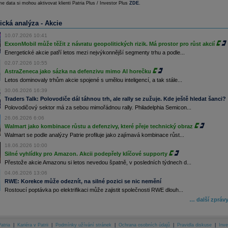
e data si mohou aktivovat klienti Patria Plus / Investor Plus
ZDE
.
ická analýza - Akcie
10.07.2026 10:41
ExxonMobil může těžit z návratu geopolitických rizik. Má prostor pro růst akcií
Energetické akcie patří letos mezi nejvýkonnější segmenty trhu a podle...
02.07.2026 10:55
AstraZeneca jako sázka na defenzivu mimo AI horečku
Letos dominovaly trhům akcie spojené s umělou inteligencí, a tak stále...
30.06.2026 16:39
Traders Talk: Polovodiče dál táhnou trh, ale rally se zužuje. Kde ještě hledat šanci?
Polovodičový sektor má za sebou mimořádnou rally. Philadelphia Semicon...
26.06.2026 6:06
Walmart jako kombinace růstu a defenzivy, které přeje technický obraz
Walmart se podle analýzy Patrie profiluje jako zajímavá kombinace růst...
18.06.2026 10:00
Silné vyhlídky pro Amazon. Akcii podepřely klíčové supporty
Přestože akcie Amazonu si letos nevedou špatně, v posledních týdnech d...
04.06.2026 13:06
RWE: Korekce může odeznít, na silné pozici se nic nemění
Rostoucí poptávka po elektrifikaci může zajistit společnosti RWE dlouh...
… další zpráv
atria
|
Kariéra v Patrii
|
Podmínky užívání stránek
|
Ochrana osobních údajů
|
Pravidla diskuse
|
Inve