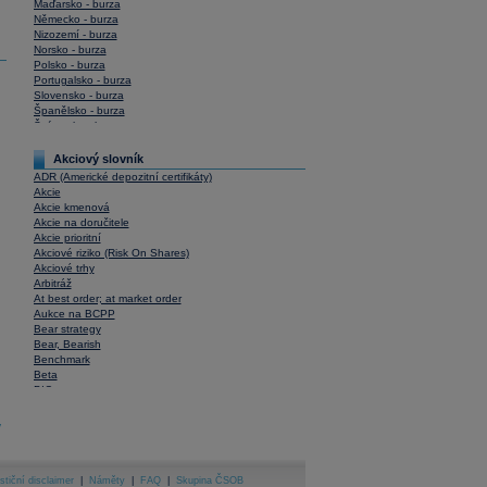
Maďarsko - burza
Německo - burza
Nizozemí - burza
Norsko - burza
Polsko - burza
Portugalsko - burza
Slovensko - burza
Španělsko - burza
Švýcarsko - burza
USA - burza
Akciový slovník
ADR (Americké depozitní certifikáty)
Akcie
Akcie kmenová
Akcie na doručitele
Akcie prioritní
Akciové riziko (Risk On Shares)
Akciové trhy
Arbitráž
At best order; at market order
Aukce na BCPP
Bear strategy
Bear, Bearish
Benchmark
Beta
BIC
Blokové obchody
Blue chips
y
Bonita
Book To Bill Ratio
Book Value
stiční disclaimer
Bookbuilding
|
Náměty
|
FAQ
|
Skupina ČSOB