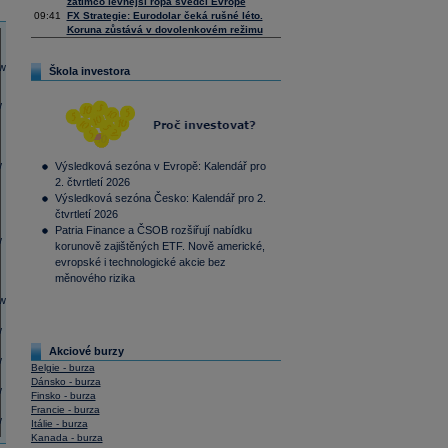
zatímco levnější ropa svědčí Evropě
09:41
FX Strategie: Eurodolar čeká rušné léto.
Koruna zůstává v dovolenkovém režimu
Škola investora
Výsledková sezóna v Evropě: Kalendář pro
2. čtvrtletí 2026
Výsledková sezóna Česko: Kalendář pro 2.
čtvrtletí 2026
Patria Finance a ČSOB rozšiřují nabídku
korunově zajištěných ETF. Nově americké,
evropské i technologické akcie bez
měnového rizika
Akciové burzy
Belgie - burza
Dánsko - burza
Finsko - burza
Francie - burza
Itálie - burza
Kanada - burza