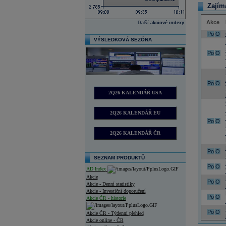
Zajím
Akce
Další
akciové indexy
Po
O
VÝSLEDKOVÁ SEZÓNA
Po
O
Po
O
2Q26 KALENDÁŘ USA
2Q26 KALENDÁŘ EU
Po
O
2Q26 KALENDÁŘ ČR
Po
O
SEZNAM PRODUKTŮ
Po
O
AD Index
Akcie
Po
O
Akcie - Denní statistiky
Akcie - Investiční doporučení
Po
O
Akcie ČR - historie
Po
O
Akcie ČR - Týdenní přehled
Akcie online - ČR