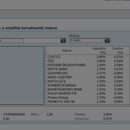
a volatilita konstituentů indexu
Období:
select
select
Volatilita
Změna
Název
[%]
[%]
COLTCZ
3,85%
6,67%
ČEZ
2,85%
9,43%
DOOSAN ŠKODA POWER
2,69%
2,54%
ERSTE BANK
1,78%
4,07%
GEVORKYAN
2,27%
-4,86%
KARO LEATHER
0,89%
0,00%
KOFOLA ČS
1,02%
2,83%
KOMERČNÍ BANKA
3,03%
6,63%
MONETA MONEY BANK
1,51%
3,03%
PHILIP MORRIS ČR
1,60%
3,78%
Photon Energy
2,76%
-4,64%
PRIMOCO UAV SE
2,13%
-3,95%
VIG
3,50%
5,88%
Z
CZ0009008942
Měna:
CZK
Volatilita:
3,85%
0,00
Výkonnost:
6,67%