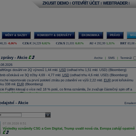
ZKUSIT DEMO
OTEVŘÍT ÚČET
WEBTRADER
|
|
|
MĚNY & SAZBY
KOMODITY & DERIVÁTY
EKONOMIKA
PRÁVO
MOJ
48,35
-0,06%
CZK/€
24,229
0,02%
CZK/$
21,031
0,01%
AU
4 292,99
1,31%
BRT
83,08
 zprávy - Akcie
Archiv
SMS
Terminál
|
|
.08.2026
aftKings dosáhl ve 2Q výnosů 1,44 mld.
USD
(odhad trhu 1,51 mld. USD)
(Bloomberg)
rbnb očekává ve 3Q tržby 4,69 - 4,77 mld.
USD
(odhad trhu 4,6 mld. USD)
(Bloomberg)
rsche reportovalo za první pololetí ztrátu po zdanění ve výši 2,22 mld.
EUR
proti loňskému
sku 338 mil.
EUR
(Bloomberg)
cie Fujifilm klesají o více než 18 % poté, co firma oznámila, že zvažuje částečný spin off a
ting této části
(Bloomberg)
mecká pojišťovací společnost
Allianz
zvýšila ve druhém čtvrtletí provozní zisk meziročně o
dajství - Akcie
,6 procenta na rekordních 4,87 miliardy
eur
(ČTK)
Emaile
jvětší polská petrochemická skupina Orlen v letošním prvním pololetí téměř ztrojnásobila
stý zisk na 15,87 miliardy zlotých z 5,67 miliardy zlotých před rokem (Bloomberg)
select
ud v americkém státě Nové Mexiko ve čtvrtek nařídil internetové společnosti Meta Platforms
platit 567 milionů
dolarů
(téměř 12 miliard Kč) za újmy, které její platformy působí mladým
07.08.2026 8:51
dem. Dále firmě nařídil, aby změnila způsob, jakým její platformy fungují pro mladé uživatele ve
átě (ČTK)
Výsledky oznámily CSG a Gen Digital, Trump uvalil nová cla. Evropa zahájí opatrně
tivirová společnost Gen Digital v prvním finančním čtvrtletí zvýšila čistý zisk o téměř 60