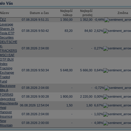
alo Vás
Nejlepší
Nejlepší
Název
Datum a čas
Změna
nákup
prodej
ČEZ
07.08.2026 9:51:21
1 350,00
1 352,00
-0,44%
Leverage
Shares 2x
07.08.2026 9:50:42
83,20
84,60
2,62%
Tesla ETP
Securities
DEUTSCHE
X-
07.08.2026 2:04:00
-
-
0,27%
TRACKERS
MSCI EAF
OTP BUX
Index
Tracking
07.08.2026 9:50:34
5 648,00
5 666,00
0,64%
Exchange
Traded
Fund
Blackstone
07.08.2026 2:04:00
-
-
-0,72%
Mtg-A
FORRAS
07.08.2026 9:00:28
1 800,00
2 220,00
0,00%
Vagyonkez
Maschinenfa
06.08.2026 12:54:04
1,50
1,60
6,67%
Heid
Hanover
07.08.2026 2:04:00
-
-
1,02%
Insurnce
New
07.08.2026 2:00:00
-
-
4,08%
Mountain