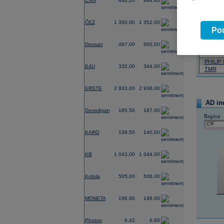
CSG
486,20
488,40
Pád
Neja
-0,44
ČEZ
1 350,00
1 352,00
Pou
07.08.2026
0,60
Doosan
497,00
500,00
Název
-2,35
PHILIP
E4U
332,00
344,00
TMR
-1,64
ERSTE
2 933,00
2 936,00
AD in
-0,54
Gevorkyan
185,50
187,00
Region
0,00
KARO
139,50
140,00
-0,29
KB
1 043,00
1 044,00
-0,20
Kofola
505,00
506,00
0,46
MONETA
196,90
198,00
-2,73
Photon
6,42
6,60