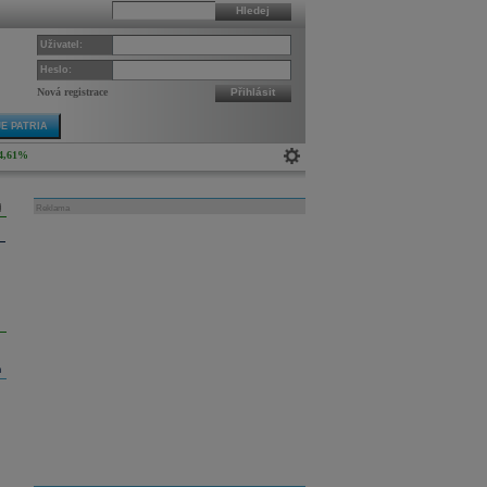
Hledej
Uživatel:
Heslo:
Nová registrace
Přihlásit
E PATRIA
4,61%
Reklama
m