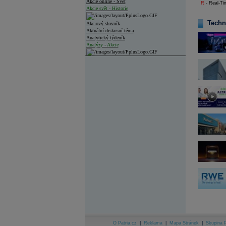
Akcie online - Svět
R
- Real-Tim
Akcie svět - Historie
Techn
Akciový slovník
Aktuální diskusní téma
Analytický týdeník
Analýzy - Akcie
Analýzy společností - ČR
Analýzy společností - Střední Evropa
Analýzy společností - Svět
Ankety a diskuze
Archiv - Analýzy online
Archiv - Deník událostí
Archiv - Flash analýzy (svět)
Archiv - Globální makroekonomické přehledy
Archiv - Horké Zprávy
Archiv - Kalendář událostí
Archiv - Měnová politika
Archiv - Měsíční makroekonomické přehledy
Archiv - Souhrnné zprávy o vývoji ČR
O Patria.cz
|
Reklama
|
Mapa Stránek
|
Skupina P
Archiv - Treasury alerty