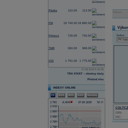
0,00
Pilulka
110,00
113,00
Reklama
0,53
PM
18 740,00
18 880,00
Výkon 
0,00
Index:
Primoco
726,00
730,00
0,00
TMR
360,00
388,00
-1,56
VIG
1 761,00
1 775,00
07.08.2026 9:56:00
TRH START – všechny tituly
Přehled trhu
INDEXY ONLINE
PX
BUX
WIG
DAX
Nasdaq
COLTC
ISIN:
RIC: