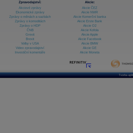
Databanka - Ceny
Zpravodajství:
Akcie:
Akciové zprávy
Akcie ČEZ
Databanka - Ekonomický růst
Ekonomické zprávy
Akcie NWR
Zprávy o měnách a sazbách
Akcie Komerční banka
Databanka - Indexy
Zprávy o komoditách
Akcie Erste Bank
Zprávy o HDP
Akcie O2
Databanka - Měnové kurzy
ČNB
Akcie Kofola
Grexit
Akcie Apple
Databanka - Trh práce
Brexit
Akcie Facebook
Volby v USA
Akcie BMW
Databanka - Úrokové sazby
Video zpravodajství
Akcie GE
Investiční komentáře
Akcie Moneta
Databanka - Veřejné rozpočty
Databanka - Zahraniční obchod a platební
bilance
Databanka akcie - ČR
Tvorba apl
Databanka akcie - Svět
Denní finanční zpravodaj
Denní kalendář událostí
Denní přehled - Akcie CEE
Denní přehled - Akcie ČR
Denní přehled - Akcie Svět
Dlouhé sazby - CZK dluhopisy vs. Swapy