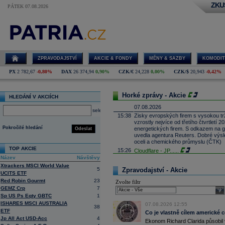
ZKU
PÁTEK 07.08.2026
ZPRAVODAJSTVÍ
AKCIE & FONDY
MĚNY & SAZBY
KOMODIT
PX
2 782,67
-0,80%
DAX
26 374,94
0,90%
CZK/€
24,228
0,00%
CZK/$
20,943
-0,42%
Horké zprávy - Akcie
HLEDÁNÍ V AKCIÍCH
07.08.2026
select
15:38
Zisky evropských firem s vysokou trž
vzrostly nejvíce od třetího čtvrtletí
Pokročilé hledání
energetických firem. S odkazem na g
Odeslat
uvedla agentura Reuters. Dobré výsle
oceli a chemického průmyslu (ČTK)
TOP AKCIE
15:26
Cloudflare -
JP
......
Název
Návštěvy
15:05
Block - Bernste
...
Xtrackers MSCI World Value
14:49
Airbnb -
JP Mor
......
5
Zpravodajství - Akcie
UCITS ETF
14:24
Roche -
Morgan
......
Red Robin Gourmt
23
Zvolte filtr
13:59
DHL - Bernstein
...
GEMZ Crp
7
sele
13:44
Sp US Ps Eqty GBTC
1
BAE Systems - M
...
ISHARES MSCI AUSTRALIA
13:04
Jedna z největších světových pořadate
07.08.2026 12:55
38
ETF
procent v novém provozovateli multi
Co je vlastně cílem americké 
Nový společný podnik založí s invest
Jp All Act USD-Acc
4
Ekonom Richard Clarida působil 
Bestsport O2 arenu a O2 universum vla