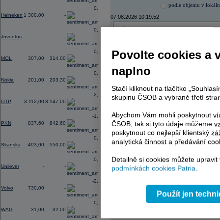
podle objemu v lokál
0,00
Heineken
1 300,00
-
07.08.2026 10:19:52
Název
ISIN
0,00
Juventus
-
-
TMR
SK1120010287
Povolte cookies a 
0,00
MOL
307,00
314,00
naplno
0,50
AD index - vývoj
Nokia
201,00
203,30
Region
Stačí kliknout na tlačítko „Souhla
Odeslat
-2,86
select
skupinu ČSOB a vybrané třetí stran
OTP
3 112,00
3 147,00
Abychom Vám mohli poskytnout víc
-1,27
ČSOB, tak si tyto údaje můžeme vz
PKN
837,60
842,60
poskytnout co nejlepší klientský zá
0,00
analytická činnost a předávání coo
Skanska
493,00
550,00
Detailně si cookies můžete upravit
0,00
Unilever
-
-
podmínkách cookies Patria
.
-2,85
Volvo
730,00
-
Použít jen techn
0,00
WAG
31,00
32,00
Reklama