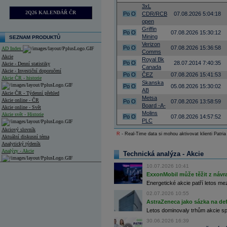
3xL
2Q26 KALENDÁŘ ČR
Po
O
CDR/RCB
07.08.2026 5:04:18
open
Griffin
Po
O
07.08.2026 15:30:12
Mining
SEZNAM PRODUKTŮ
Verizon
Po
O
07.08.2026 15:36:58
AD Index
Comms
Akcie
Royal Bk
Po
O
28.07.2014 7:40:35
Akcie - Denní statistiky
Canada
Akcie - Investiční doporučení
Po
O
ČEZ
07.08.2026 15:41:53
Akcie ČR - historie
Skanska
Po
O
05.08.2026 15:30:02
AB
Akcie ČR - Týdenní přehled
Metsa
Akcie online - ČR
Po
O
07.08.2026 13:58:59
Board -A-
Akcie online - Svět
Molins
Akcie svět - Historie
Po
O
07.08.2026 14:57:52
PLC
Akciový slovník
R
- Real-Time data si mohou aktivovat klienti Patria
Aktuální diskusní téma
Analytický týdeník
Analýzy - Akcie
Technická analýza - Akcie
Analýzy společností - ČR
10.07.2026 10:41
ExxonMobil může těžit z návrat
Analýzy společností - Střední Evropa
Energetické akcie patří letos me
02.07.2026 10:55
Analýzy společností - Svět
AstraZeneca jako sázka na de
Letos dominovaly trhům akcie spoj
Ankety a diskuze
Archiv - Analýzy online
30.06.2026 16:39
Archiv - Deník událostí