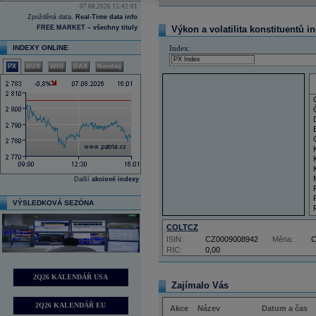
07.08.2026 15:42:01
Zpožděná data,
Real-Time data info
FREE MARKET – všechny tituly
Výkon a volatilita konstituentů i
INDEXY ONLINE
Index:
PX
BUX
WIG
DAX
Nasdaq
Další
akciové indexy
VÝSLEDKOVÁ SEZÓNA
COLTCZ
ISIN:
CZ0009008942
Měna:
RIC:
0,00
2Q26 KALENDÁŘ USA
Zajímalo Vás
2Q26 KALENDÁŘ EU
Akce
Název
Datum a čas