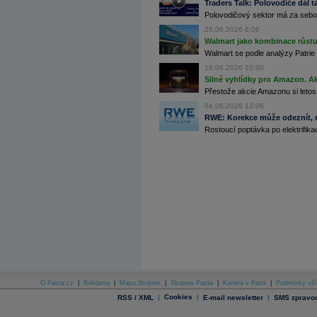
Traders Talk: Polovodiče dál tá
Polovodičový sektor má za sebou
Archiv - Flash analýzy (svět)
26.06.2026 6:06
Archiv - Globální makroekonomické přehledy
Walmart jako kombinace růstu 
Walmart se podle analýzy Patrie 
Archiv - Horké Zprávy
18.06.2026 10:00
Archiv - Kalendář událostí
Silné vyhlídky pro Amazon. Ak
Přestože akcie Amazonu si letos
Archiv - Měnová politika
04.06.2026 13:06
Archiv - Měsíční makroekonomické přehledy
RWE: Korekce může odeznít, n
Archiv - Souhrnné zprávy o vývoji ČR
Rostoucí poptávka po elektrifikac
Archiv - Treasury alerty
Archiv - Vývoj české koruny
Archiv analýz - Makroukazatele
Cenové indexy
Cenový kalkulátor
Ceny průmyslových výrobců - Data a prognózy
(ČR)
Ceny průmyslových výrobců - Graf (ČR)
Ceny průmyslových výrobců - Kalendář (ČR)
Ceny průmyslových výrobců - Zpravodajství
CORPORATE WEB SOLUTION
O Patria.cz
|
Reklama
|
Mapa Stránek
|
Skupina Patria
|
Kariéra v Patrii
|
Podmínky uží
DATA EXPORT
|
Cookies
|
|
RSS / XML
E-mail newsletter
SMS zpravod
Databanka - Akcie