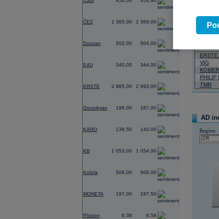
CSG
456,00
456,90
Pád
Neja
-0,29
ČEZ
1 365,00
1 369,00
Pou
06.08.2026
-0,20
Doosan
502,00
504,00
Název
ERSTE
0,00
VIG
E4U
340,00
344,00
KOMER
PHILIP
3,42
TMR
ERSTE
2 985,00
2 993,00
0,00
Gevorkyan
186,00
187,00
AD in
-2,10
KARO
139,50
140,00
Region
0,67
KB
1 053,00
1 054,00
0,00
Kofola
506,00
508,00
0,25
MONETA
197,00
197,50
0,00
Photon
6,38
6,58