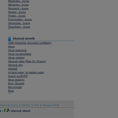
Maďarsko - burza
Německo - burza
Nizozemí - burza
Norsko - burza
Polsko - burza
Portugalsko - burza
Slovensko - burza
Španělsko - burza
Švýcarsko - burza
USA - burza
Akciový slovník
ADR (Americké depozitní certifikáty)
Akcie
Akcie kmenová
Akcie na doručitele
Akcie prioritní
Akciové riziko (Risk On Shares)
Akciové trhy
Arbitráž
At best order; at market order
Aukce na BCPP
y
Bear strategy
Bear, Bearish
Benchmark
Beta
BIC
Blokové obchody
Blue chips
stiční disclaimer
Bonita
|
Náměty
|
FAQ
|
Skupina ČSOB
Book To Bill Ratio
a
|
=
placený obsah
Book Value
Bookbuilding