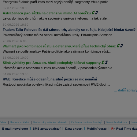
Energetické akcie patří letos mezi nejvýkonnější segmenty trhu a podle...
02.07.2026 10:55
AstraZeneca jako sázka na defenzivu mimo AI horečku
Letos dominovaly trhům akcie spojené s umělou inteligencí, a tak stále...
30.06.2026 16:39
Traders Talk: Polovodiče dál táhnou trh, ale rally se zužuje. Kde ještě hledat šanci?
Polovodičový sektor má za sebou mimořádnou rally. Philadelphia Semicon...
26.06.2026 6:06
Walmart jako kombinace růstu a defenzivy, které přeje technický obraz
Walmart se podle analýzy Patrie profiluje jako zajímavá kombinace růst...
18.06.2026 10:00
Silné vyhlídky pro Amazon. Akcii podepřely klíčové supporty
Přestože akcie Amazonu si letos nevedou špatně, v posledních týdnech d...
04.06.2026 13:06
RWE: Korekce může odeznít, na silné pozici se nic nemění
Rostoucí poptávka po elektrifikaci může zajistit společnosti RWE dlouh...
… další zpráv
atria
|
Kariéra v Patrii
|
Podmínky užívání stránek
|
Ochrana osobních údajů
|
Pravidla diskuse
|
Inve
|
|
|
|
|
E-mail newsletter
SMS zpravodajství
Data export
Mobilní verze
R
=
Real-Time dat