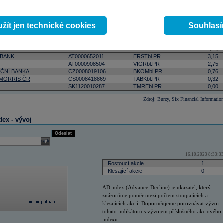
y (%)
ktivnější
podle počtu zobchodovaných kusů
podle objemu v lokální měně
select
Odeslat
žít jen technické cookies
Souhlas
 10:26:00
Změna
ISIN
RIC
(%)
 BANK
AT0000652011
ERSTbl.PR
3,15
AT0000908504
VIGRbl.PR
2,75
ČNÍ BANKA
CZ0008019106
BKOMbl.PR
0,76
 MORRIS ČR
CS0008418869
TABKbl.PR
0,32
SK1120010287
TMREbl.PR
0,00
Zdroj: Burzy, Six Financial Informatio
dex - vývoj
Odeslat
select
16.10.2023 8:33:3
Rostoucí akcie
1
Klesající akcie
0
AD index (Advance-Decline) je ukazatel, který
znázorňuje poměr mezi počtem stoupajících a
klesajících akcií. Doporučujeme porovnávat vývoj
tohoto indikátoru s vývojem příslušného akciového
indexu.