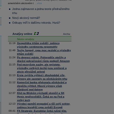
36 145,83
0,96
americkém akciovém t
Composite
...více
Index
e
Jedna zajímavost a jedna teorie předraženého
XETRA
trhu
Tecdax
3 979,98
0,84
Nový akciový normál?
Performance
index
Odkupy míří k dalšímu rekordu. Hurá?
Analýzy online
Archiv
Název analýzy
11:19
Geopolitika trhům svědčí, zatímco
výsledky sentimentu nepomohly
11:46
Techy fungují, ropa moc nezlobí a výsledky
trhům svědčí
11:24
Po depresi mánie. Polovodiče otočily a
dnešní pokračování růstu podpoří Amazon
11:15
Fed nezvyšuje sazby, ale nejistotu,
výsledky velkých techů jsou smíšené a
akcie převážně zelené
11:13
Erste zvýšila výhled i dlouhodobé cíle,
výnosy ale zaostaly za očekáváním trhu
11:12
Komerční banka překonala očekávání a
zlepšila výhled. Hlavní výnosy však
zůstávají pod tlakem
12:37
Klid na Blízkém východě skončil a SK
Hynix nepřesvědčil. Čeká se na Fed a
velký tech
12:13
Výrobci pamětí propadají a tíží celý sektor,
zatímco levnější ropa svědčí Evropě
09:41
FX Strategie: Eurodolar čeká rušné léto.