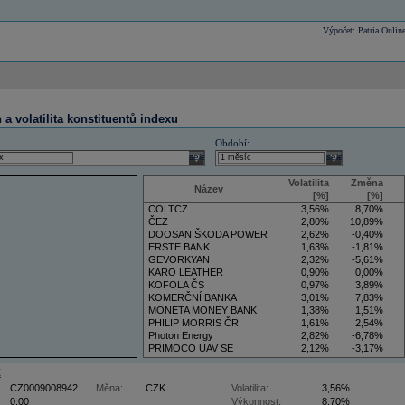
Výpočet: Patria Onlin
a volatilita konstituentů indexu
Období:
select
select
Volatilita
Změna
Název
[%]
[%]
COLTCZ
3,56%
8,70%
ČEZ
2,80%
10,89%
DOOSAN ŠKODA POWER
2,62%
-0,40%
ERSTE BANK
1,63%
-1,81%
GEVORKYAN
2,32%
-5,61%
KARO LEATHER
0,90%
0,00%
KOFOLA ČS
0,97%
3,89%
KOMERČNÍ BANKA
3,01%
7,83%
MONETA MONEY BANK
1,38%
1,51%
PHILIP MORRIS ČR
1,61%
2,54%
Photon Energy
2,82%
-6,78%
PRIMOCO UAV SE
2,12%
-3,17%
VIG
3,36%
7,59%
Z
CZ0009008942
Měna:
CZK
Volatilita:
3,56%
0,00
Výkonnost:
8,70%