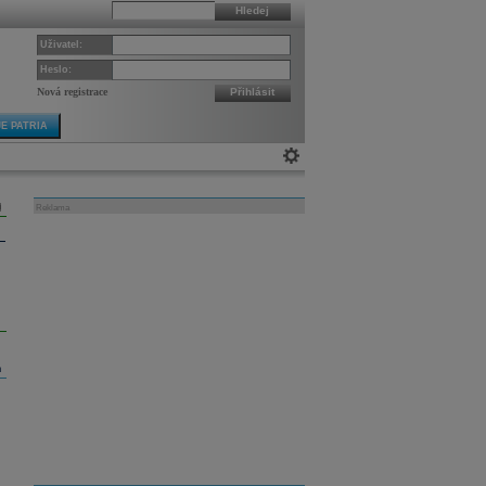
Hledej
Uživatel:
Heslo:
Nová registrace
Přihlásit
E PATRIA
Reklama
m