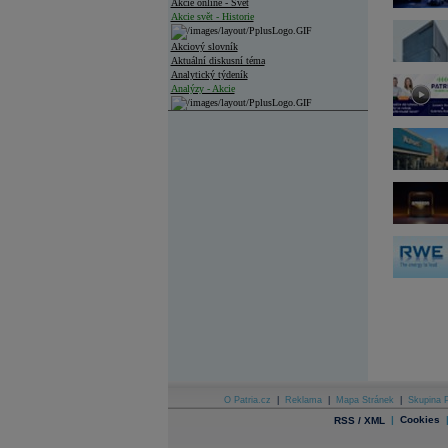
Akcie online - Svět
Akcie svět - Historie
Akciový slovník
Aktuální diskusní téma
Analytický týdeník
Analýzy - Akcie
Analýzy společností - ČR
Analýzy společností - Střední Evropa
Analýzy společností - Svět
Ankety a diskuze
Archiv - Analýzy online
Archiv - Deník událostí
Archiv - Flash analýzy (svět)
Archiv - Globální makroekonomické přehledy
Archiv - Horké Zprávy
Archiv - Kalendář událostí
Archiv - Měnová politika
Archiv - Měsíční makroekonomické přehledy
O Patria.cz
|
Reklama
|
Mapa Stránek
|
Skupina P
Archiv - Souhrnné zprávy o vývoji ČR
|
Cookies
RSS / XML
Archiv - Treasury alerty