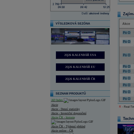
Zajím
Další
akciové indexy
VÝSLEDKOVÁ SEZÓNA
Akce
Po
O
Po
O
2Q26 KALENDÁŘ USA
Po
O
Po
O
2Q26 KALENDÁŘ EU
Po
O
Po
O
2Q26 KALENDÁŘ ČR
Po
O
Po
O
SEZNAM PRODUKTŮ
Po
O
AD Index
Akcie
R
- Real-Tim
Akcie - Denní statistiky
Akcie - Investiční doporučení
Akcie ČR - historie
Techn
Akcie ČR - Týdenní přehled
Akcie online - ČR