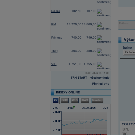
0,00
Pilulka
102,50
107,00
0,32
Reklama
PM
18 720,00
18 800,00
2,19
Primoco
740,00
746,00
Výkon 
0,00
Index:
TMR
364,00
388,00
2,40
VIG
1 751,00
1 755,00
06.08.2026 10:11:00
TRH START – všechny tituly
Přehled trhu
INDEXY ONLINE
PX
BUX
WIG
DAX
Nasdaq
COLTC
ISIN:
RIC: