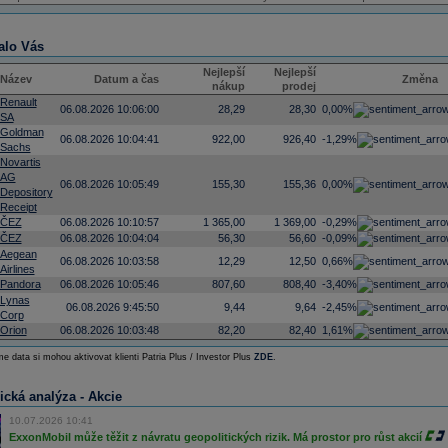
alo Vás
Nejlepší
Nejlepší
Název
Datum a čas
Změna
nákup
prodej
Renault
06.08.2026 10:06:00
28,29
28,30
0,00%
SA
Goldman
06.08.2026 10:04:41
922,00
926,40
-1,29%
Sachs
Novartis
AG
06.08.2026 10:05:49
155,30
155,36
0,00%
Depository
Receipt
ČEZ
06.08.2026 10:10:57
1 365,00
1 369,00
-0,29%
ČEZ
06.08.2026 10:04:04
56,30
56,60
-0,09%
Aegean
06.08.2026 10:03:58
12,29
12,50
0,66%
Airlines
Pandora
06.08.2026 10:05:46
807,60
808,40
-3,40%
Lynas
06.08.2026 9:45:50
9,44
9,64
-2,45%
Corp
Orion
06.08.2026 10:03:48
82,20
82,40
1,61%
e data si mohou aktivovat klienti Patria Plus / Investor Plus
ZDE
.
ická analýza - Akcie
10.07.2026 10:41
ExxonMobil může těžit z návratu geopolitických rizik. Má prostor pro růst akcií