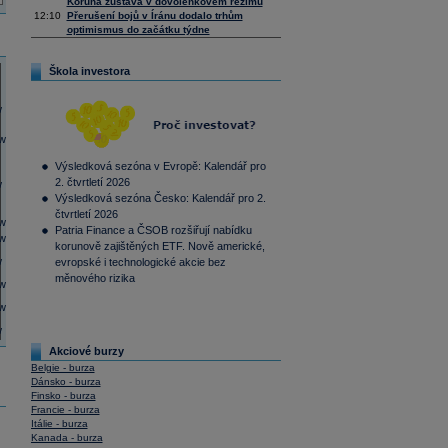
Koruna zůstává v dovolenkovém režimu
12:10
Přerušení bojů v Íránu dodalo trhům
optimismus do začátku týdne
Škola investora
Výsledková sezóna v Evropě: Kalendář pro
2. čtvrtletí 2026
Výsledková sezóna Česko: Kalendář pro 2.
čtvrtletí 2026
Patria Finance a ČSOB rozšiřují nabídku
korunově zajištěných ETF. Nově americké,
evropské i technologické akcie bez
měnového rizika
Akciové burzy
Belgie - burza
Dánsko - burza
Finsko - burza
Francie - burza
Itálie - burza
Kanada - burza