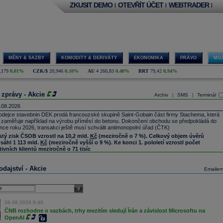
ZKUSIT DEMO
OTEVŘÍT ÚČET
WEBTRADER
|
|
|
MĚNY & SAZBY
KOMODITY & DERIVÁTY
EKONOMIKA
PRÁVO
MOJ
,179
0,01%
CZK/$
20,946
0,10%
AU
4 260,83
0,40%
BRT
79,42
0,94%
 zprávy - Akcie
Archiv
SMS
Terminál
|
|
.08.2026
odejce stavebnin DEK prodá francouzské skupině Saint-Gobain část firmy Stachema, která
 zaměřuje například na výrobu příměsí do betonu. Dokončení obchodu se předpokládá do
nce roku 2026, transakci ještě musí schválit antimonopolní úřad (ČTK)
stý zisk ČSOB vzrostl na 10,2 mld.
Kč
(meziročně o 7 %). Celkový objem úvěrů
sáhl 1 113 mld.
Kč
(meziročně vyšší o 9 %). Ke konci 1. pololetí vzrostl počet
tivních klientů meziročně o 71 tisíc
ftBank oznámila za 1Q čistý zisk 347,3 mld. jenů (odhad trhu 165,8 mld. jenů)
(Bloomberg)
ntendo oznámilo za 1Q provozní zisk 142,6 mld. jenů (odhad trhu 74,09 mld. jenů)
dajství - Akcie
Emaile
loomberg)
rcadoLibre oznámil za 2Q čisté tržby 10,2 mld.
USD
(odhad trhu 9,78 mld. USD)
loomberg)
select
R:
Průmyslová výroba
v červnu meziročně vzrostla o 7,2 % (odhad trhu 2,6 %) proti
edchozímu poklesu o 1,0 % (Bloomberg)
06.08.2026 8:40
utsche Telekom
ČNB rozhodne o sazbách, trhy mezitím sledují Írán a závislost Microsoftu na
navyšuje program odkupu akcií až o 3 mld.
EUR
(Bloomberg)
OpenAI
ock očekává ve 3Q upr. provozní zisk 875 mil.
USD
(odhad trhu 866 mil. USD)
(Bloomberg)