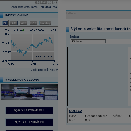
06.08.2026 1:38:49
Zpožděná data,
Real-Time data info
Reklama
INDEXY ONLINE
PX
BUX
WIG
DAX
Nasdaq
Výkon a volatilita konstituentů i
Index:
Další
akciové indexy
VÝSLEDKOVÁ SEZÓNA
2Q26 KALENDÁŘ USA
COLTCZ
ISIN:
CZ0009008942
Měna:
RIC:
0,00
2Q26 KALENDÁŘ EU