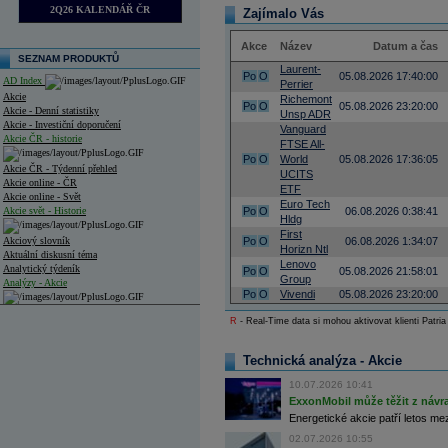
2Q26 KALENDÁŘ ČR
Zajímalo Vás
Akce
Název
Datum a čas
SEZNAM PRODUKTŮ
Laurent-
Po
O
05.08.2026 17:40:00
AD Index
Perrier
Akcie
Richemont
Po
O
05.08.2026 23:20:00
Akcie - Denní statistiky
Unsp ADR
Akcie - Investiční doporučení
Vanguard
Akcie ČR - historie
FTSE All-
Po
O
World
05.08.2026 17:36:05
Akcie ČR - Týdenní přehled
UCITS
Akcie online - ČR
ETF
Akcie online - Svět
Euro Tech
Akcie svět - Historie
Po
O
06.08.2026 0:38:41
Hldg
First
Akciový slovník
Po
O
06.08.2026 1:34:07
Horizn Ntl
Aktuální diskusní téma
Lenovo
Analytický týdeník
Po
O
05.08.2026 21:58:01
Group
Analýzy - Akcie
Po
O
Vivendi
05.08.2026 23:20:00
Analýzy společností - ČR
R
- Real-Time data si mohou aktivovat klienti Patria
Analýzy společností - Střední Evropa
Technická analýza - Akcie
Analýzy společností - Svět
10.07.2026 10:41
ExxonMobil může těžit z návrat
Ankety a diskuze
Archiv - Analýzy online
Energetické akcie patří letos me
Archiv - Deník událostí
02.07.2026 10:55