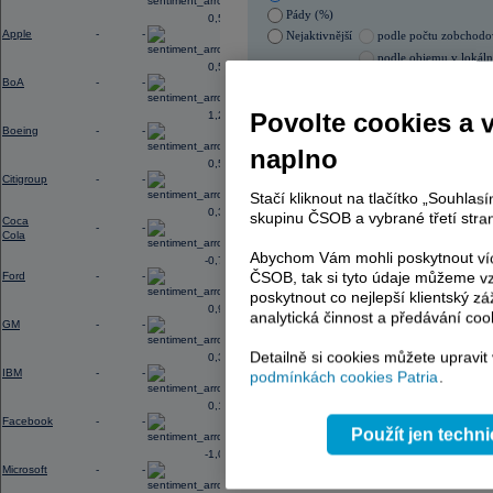
Pády (%)
0,52
Apple
-
-
Nejaktivnější
podle počtu zobchod
podle objemu v lokál
0,56
BoA
-
-
05.08.2026 0:00:00
Název
ISIN
Povolte cookies a 
1,28
Boeing
-
-
ERSTE BANK
AT00
naplno
PHILIP MORRIS ČR
CS00
0,56
Citigroup
-
-
Stačí kliknout na tlačítko „Souhla
0,31
skupinu ČSOB a vybrané třetí stran
Coca
AD index - vývoj
-
-
Cola
Abychom Vám mohli poskytnout víc
Region
Odeslat
-0,77
select
ČSOB, tak si tyto údaje můžeme vz
Ford
-
-
poskytnout co nejlepší klientský zá
0,96
analytická činnost a předávání coo
GM
-
-
Detailně si cookies můžete upravit
0,33
IBM
-
-
podmínkách cookies Patria
.
0,14
Facebook
-
-
Použít jen techn
-1,09
Microsoft
-
-