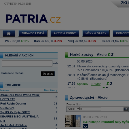
ZKU
ČTVRTEK 06.08.2026
ZPRAVODAJSTVÍ
AKCIE & FONDY
MĚNY & SAZBY
KOMODIT
PX
2 769,04
0,11%
DAX
26 126,30
-0,29%
NDQ
26 363,44
-0,83%
CZK/€
24,167
0,00%
Horké zprávy - Akcie
HLEDÁNÍ V AKCIÍCH
05.08.2026
select
22:01
Hlavní akciové indexy uzavřely dne
% a Dow Jones : +0,49 %. (Bloombe
Pokročilé hledání
Odeslat
20:01
V zámoří dnes oslabují technologie.
+0,86 %. (Bloomberg)
17:58
SpaceX -
JP Mor
......
TOP AKCIE
17:44
Palantir Techno
...
Název
Návštěvy
17:29
McDonald's
-
JP
......
Xtrackers MSCI World Value
5
Zpravodajství - Akcie
17:16
UCITS ETF
Booking.com - T
...
Red Robin Gourmt
23
Zvolte filtr
17:08
CSG získala podíl v kanadské firmě 
GEMZ Crp
7
systémy, technologie protivzdušné ob
sele
výši podílu ale nesdělila. Cílem inve
Sp US Ps Eqty GBTC
1
prosadit je zejména na trzích člens
ISHARES MSCI AUSTRALIA
05.08.2026 22:01
38
16:45
Arista Networks
...
ETF
S&P 500 po rekordní rally vyč
Jp All Act USD-Acc
4
16:27
AMD
-
JP Morga
......