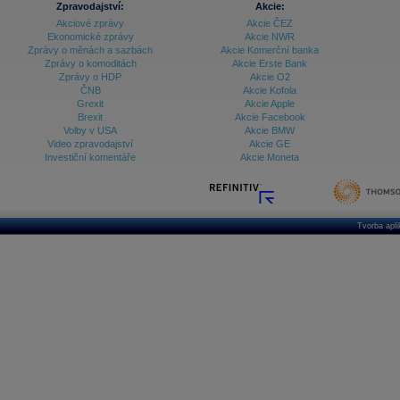
Zpravodajství:
Akcie:
Databanka - Ekonomický růst
Akciové zprávy
Akcie ČEZ
Ekonomické zprávy
Akcie NWR
Databanka - Indexy
Zprávy o měnách a sazbách
Akcie Komerční banka
Zprávy o komoditách
Akcie Erste Bank
Databanka - Měnové kurzy
Zprávy o HDP
Akcie O2
ČNB
Akcie Kofola
Databanka - Trh práce
Grexit
Akcie Apple
Brexit
Akcie Facebook
Databanka - Úrokové sazby
Volby v USA
Akcie BMW
Video zpravodajství
Akcie GE
Databanka - Veřejné rozpočty
Investiční komentáře
Akcie Moneta
Databanka - Zahraniční obchod a platební
bilance
Databanka akcie - ČR
Tvorba apl
Databanka akcie - Svět
Denní finanční zpravodaj
Denní kalendář událostí
Denní přehled - Akcie CEE
Denní přehled - Akcie ČR
Denní přehled - Akcie Svět
Dlouhé sazby - CZK dluhopisy vs. Swapy
Dlouhé sazby - Dlouhodobá výnosová křivka