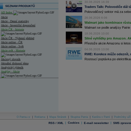
30.06.2026 16:39
SEZNAM PRODUKTŮ
Traders Talk: Polovodiče dál tá
Polovodičový sektor má za sebou
AD Index
Akcie
26.06.2026 6:06
Akcie - Denní statistiky
Walmart jako kombinace růstu 
Akcie - Investiční doporučení
Walmart se podle analýzy Patrie 
Akcie ČR - historie
18.06.2026 10:00
Akcie ČR - Týdenní přehled
Silné vyhlídky pro Amazon. Ak
Akcie online - ČR
Přestože akcie Amazonu si letos
Akcie online - Svět
04.06.2026 13:06
Akcie svět - Historie
RWE: Korekce může odeznít, n
Rostoucí poptávka po elektrifikac
Akciový slovník
Aktuální diskusní téma
Analytický týdeník
Analýzy - Akcie
Analýzy společností - ČR
Analýzy společností - Střední Evropa
Analýzy společností - Svět
Ankety a diskuze
Archiv - Analýzy online
Archiv - Deník událostí
O Patria.cz
|
Reklama
|
Mapa Stránek
|
Skupina Patria
|
Kariéra v Patrii
|
Podmínky uží
|
Cookies
|
|
RSS / XML
E-mail newsletter
SMS zpravod
Archiv - Flash analýzy (svět)