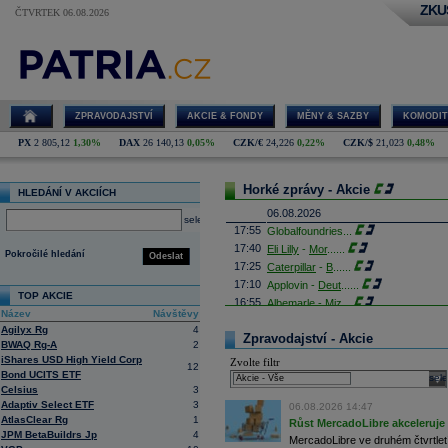
ZKU
ČTVRTEK 06.08.2026
ZPRAVODAJSTVÍ
AKCIE & FONDY
MĚNY & SAZBY
KOMODIT
PX
2 805,12
1,30%
DAX
26 140,13
0,05%
CZK/€
24,226
0,22%
CZK/$
21,023
0,48%
Horké zprávy - Akcie
HLEDÁNÍ V AKCIÍCH
06.08.2026
select
17:55
Globalfoundries
...
17:40
Eli Lilly
-
Mor
......
Pokročilé hledání
Odeslat
17:25
Caterpillar
-
B
......
17:10
Applovin -
Deut
......
TOP AKCIE
16:55
Albemarle - Miz
...
Název
Návštěvy
16:53
Výrobce příslušenství pro elektroni
Agilyx Rg
4
propadl do ztráty 8,8 milionu
korun
. 
Zpravodajství - Akcie
BWAQ Rg-A
2
Obrat společnosti se loni meziročně s
iShares USD High Yield Corp
Zvolte filtr
16:41
AMD
- Rosenbla
......
12
Bond UCITS ETF
sele
16:26
Britské úřady schválily plánované př
Celsius
3
domácím konkurentem Paramount Sk
Adaptiv Select ETF
3
Britská vláda dnes oznámila, že fir
06.08.2026 14:47
AtlasClear Rg
1
které rozptýlily obavy ministryně ku
Růst MercadoLibre akceleruje n
JPM BetaBuildrs Jp
4
16:26
Objem obchodů s akciemi na pražské
MercadoLibre ve druhém čtvrtletí 