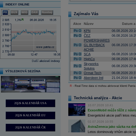
INDEXY ONLINE
PX
BUX
WIG
DAX
Nasdaq
Zajímalo Vás
Akce
Název
Datum a
Po
O
KPN
06.08.2026 20:1
Po
O
ČEZ
06.08.2026 16:2
POWERSHARES
Po
O
GL BUYBACK
06.08.2026 17:3
ACHIE
Po
O
SCA
06.08.2026 18:0
Po
O
HighCo
06.08.2026 17:4
Další
akciové indexy
Skyworks
Po
O
06.08.2026 20:3
Solutns
VÝSLEDKOVÁ SEZÓNA
Po
O
Ormat Tech
06.08.2026 20:3
Po
O
Aberdeen Intl
21.04.2016 18:4
R
- Real-Time data si mohou aktivovat klienti Patria
Technická analýza - Akcie
2Q26 KALENDÁŘ USA
10.07.2026 10:41
ExxonMobil může těžit z návrat
2Q26 KALENDÁŘ EU
Energetické akcie patří letos me
02.07.2026 10:55
AstraZeneca jako sázka na de
2Q26 KALENDÁŘ ČR
Letos dominovaly trhům akcie spoj