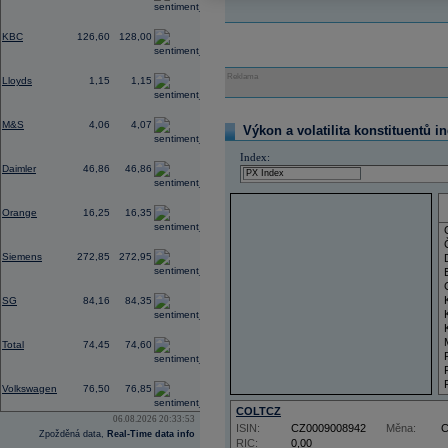
-0,39
KBC
126,60
128,00
-2,05
Reklama
Lloyds
1,15
1,15
-0,73
M&S
4,06
4,07
Výkon a volatilita konstituentů i
-1,05
Index:
Daimler
46,86
46,86
2,64
Orange
16,25
16,35
-4,49
Siemens
272,85
272,95
0,51
SG
84,16
84,35
1,00
Total
74,45
74,60
-0,33
Volkswagen
76,50
76,85
COLTCZ
06.08.2026 20:33:53
ISIN:
CZ0009008942
Měna:
Zpožděná data,
Real-Time data info
RIC:
0,00