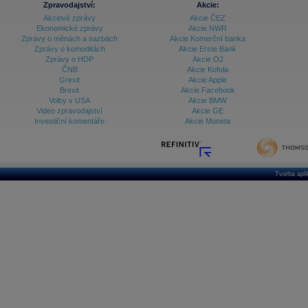
Zpravodajství:
Akcie:
Akciové zprávy
Akcie ČEZ
Archiv - Treasury alerty
Ekonomické zprávy
Akcie NWR
Zprávy o měnách a sazbách
Akcie Komerční banka
Archiv - Vývoj české koruny
Zprávy o komoditách
Akcie Erste Bank
Zprávy o HDP
Akcie O2
Archiv analýz - Makroukazatele
ČNB
Akcie Kofola
Grexit
Akcie Apple
Cenové indexy
Cenový kalkulátor
Brexit
Akcie Facebook
Ceny průmyslových výrobců - Data a prognózy
Volby v USA
Akcie BMW
(ČR)
Video zpravodajství
Akcie GE
Ceny průmyslových výrobců - Graf (ČR)
Investiční komentáře
Akcie Moneta
Ceny průmyslových výrobců - Kalendář (ČR)
Ceny průmyslových výrobců - Zpravodajství
CORPORATE WEB SOLUTION
DATA EXPORT
Databanka - Akcie
Tvorba apl
Databanka - Ceny
Databanka - Ekonomický růst
Databanka - Indexy
Databanka - Měnové kurzy
Databanka - Trh práce
Databanka - Úrokové sazby