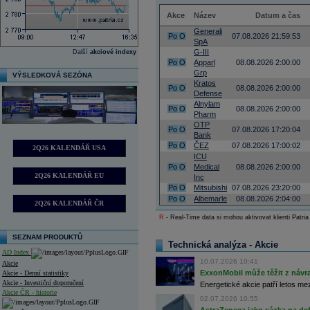
Akce
Název
Datum a čas
Generali
Po
O
07.08.2026 21:59:53
SpA
G-III
Další
akciové indexy
Po
O
Apparl
08.08.2026 2:00:00
Grp
VÝSLEDKOVÁ SEZÓNA
Kratos
Po
O
08.08.2026 2:00:00
Defense
Alnylam
Po
O
08.08.2026 2:00:00
Pharm
OTP
Po
O
07.08.2026 17:20:04
Bank
Po
O
ČEZ
07.08.2026 17:00:02
2Q26 KALENDÁŘ USA
ICU
Po
O
Medical
08.08.2026 2:00:00
2Q26 KALENDÁŘ EU
Inc
Po
O
Mitsubishi
07.08.2026 23:20:00
Po
O
Albemarle
08.08.2026 2:04:00
2Q26 KALENDÁŘ ČR
R
- Real-Time data si mohou aktivovat klienti Patria
SEZNAM PRODUKTŮ
Technická analýza - Akcie
AD Index
10.07.2026 10:41
Akcie
ExxonMobil může těžit z návrat
Akcie - Denní statistiky
Akcie - Investiční doporučení
Energetické akcie patří letos me
Akcie ČR - historie
02.07.2026 10:55