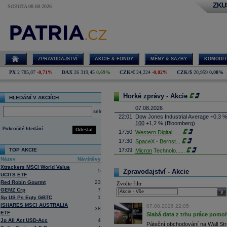
ZKU
SOBOTA 08.08.2026
ZPRAVODAJSTVÍ
AKCIE & FONDY
MĚNY & SAZBY
KOMODIT
PX
2 785,07
-0,71%
DAX
26 319,45
0,69%
CZK/€
24,224
-0,02%
CZK/$
20,959
0,00%
Horké zprávy - Akcie
HLEDÁNÍ V AKCIÍCH
07.08.2026
select
22:01
Dow Jones Industrial Average +0,3 
100
+1,2 % (Bloomberg)
Pokročilé hledání
Odeslat
17:50
Western Digital
......
17:30
SpaceX - Bernst
...
TOP AKCIE
17:09
Micron
Technolo
......
Název
Návštěvy
16:47
Exxon
Mobil - T
......
Xtrackers MSCI World Value
16:26
Objem obchodů s akciemi na pražské
5
Zpravodajství - Akcie
UCITS ETF
obchodů za poslední rok je 0,665 mld
Red Robin Gourmt
23
Zvolte filtr
16:23
Zvýšení výroby balistických střel A
GEMZ Crp
7
nějakou dobu potrvá. Agentuře Reuter
sele
Armin Papperger. Společná výroba 
Sp US Ps Eqty GBTC
1
doplnit arzenál Spojeným státům, kte
ISHARES MSCI AUSTRALIA
07.08.2026 22:05
38
(ČTK)
ETF
Slabá data z trhu práce pomoh
16:07
Conocophillips
......
Jp All Act USD-Acc
4
Páteční obchodování na Wall Stre