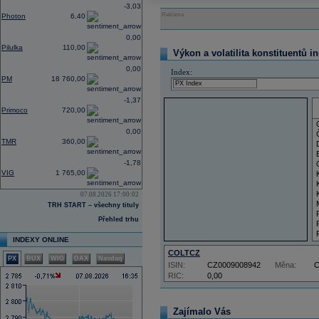
-3,03
Reklama
Photon
6,40
0,00
Pilulka
110,00
Výkon a volatilita konstituentů i
0,00
Index:
PM
18 760,00
-1,37
Primoco
720,00
0,00
TMR
360,00
-1,78
VIG
1 765,00
07.08.2026 17:00:02
TRH START – všechny tituly
Přehled trhu
INDEXY ONLINE
COLTCZ
PX
BUX
WIG
DAX
Nasdaq
ISIN:
CZ0009008942
Měna:
RIC:
0,00
Zajímalo Vás