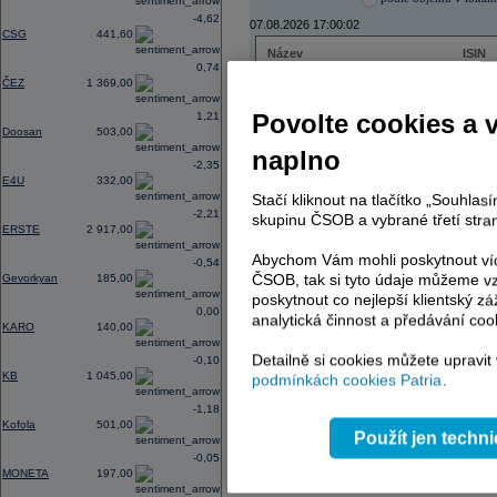
-4,62
07.08.2026 17:00:02
CSG
441,60
Název
ISIN
0,74
ČEZ
CZ000
ČEZ
1 369,00
PHILIP MORRIS ČR
CS00
ERSTE BANK
AT000
Povolte cookies a 
1,21
TMR
SK112
Doosan
503,00
naplno
-2,35
E4U
332,00
Stačí kliknout na tlačítko „Souhla
AD index - vývoj
-2,21
skupinu ČSOB a vybrané třetí stran
ERSTE
2 917,00
Region
Odeslat
select
Abychom Vám mohli poskytnout víc
-0,54
ČSOB, tak si tyto údaje můžeme vz
Gevorkyan
185,00
poskytnout co nejlepší klientský zá
0,00
analytická činnost a předávání coo
KARO
140,00
Detailně si cookies můžete upravit
-0,10
KB
1 045,00
podmínkách cookies Patria
.
-1,18
Kofola
501,00
Použít jen techn
-0,05
MONETA
197,00