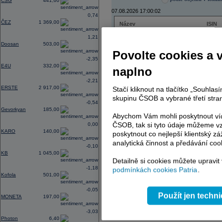
CSG
441,60
07.08.2026 17:00:02
0,74
ČEZ
1 369,00
Název
ISIN
ČEZ
CZ000
1,21
PHILIP MORRIS ČR
CS00
Doosan
503,00
ERSTE BANK
AT000
Povolte cookies a 
TMR
SK112
-2,35
E4U
332,00
naplno
-2,21
ERSTE
2 917,00
Stačí kliknout na tlačítko „Souhla
AD index - vývoj
skupinu ČSOB a vybrané třetí stran
-0,54
Region
Odeslat
Gevorkyan
185,00
select
Abychom Vám mohli poskytnout víc
ČSOB, tak si tyto údaje můžeme vz
0,00
KARO
140,00
poskytnout co nejlepší klientský zá
analytická činnost a předávání coo
-0,10
KB
1 045,00
Detailně si cookies můžete upravit
-1,18
podmínkách cookies Patria
.
Kofola
501,00
-0,05
Použít jen techn
MONETA
197,00
-3,03
Photon
6,40