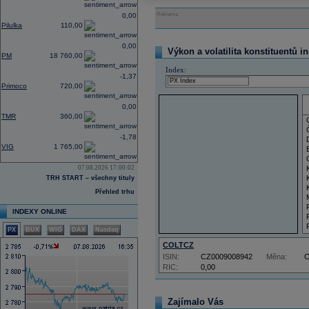
Reklama
0,00
Pilulka
110,00
0,00
Výkon a volatilita konstituentů i
PM
18 760,00
Index:
-1,37
Primoco
720,00
0,00
TMR
360,00
-1,78
VIG
1 765,00
07.08.2026 17:00:02
TRH START – všechny tituly
Přehled trhu
INDEXY ONLINE
PX
BUX
WIG
DAX
Nasdaq
COLTCZ
ISIN:
CZ0009008942
Měna:
RIC:
0,00
Zajímalo Vás