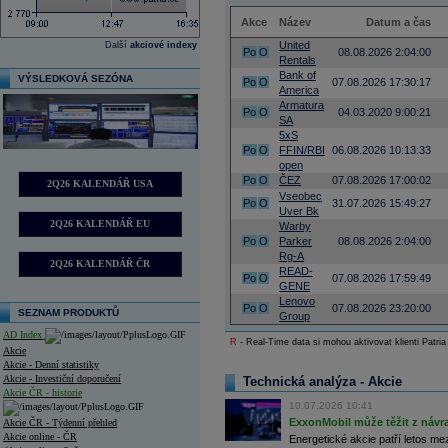
Akce
Název
Datum a čas
United
Další
akciové indexy
Po
O
08.08.2026 2:04:00
Rentals
Bank of
VÝSLEDKOVÁ SEZÓNA
Po
O
07.08.2026 17:30:17
America
Armatura
Po
O
04.03.2020 9:00:21
SA
5xS
Po
O
FFIN/RBI
06.08.2026 10:13:33
open
Po
O
ČEZ
07.08.2026 17:00:02
2Q26 KALENDÁŘ USA
Vseobec
Po
O
31.07.2026 15:49:27
Uver Bk
2Q26 KALENDÁŘ EU
Warby
Po
O
Parker
08.08.2026 2:04:00
Rg-A
2Q26 KALENDÁŘ ČR
READ-
Po
O
07.08.2026 17:59:49
GENE
Lenovo
Po
O
07.08.2026 23:20:00
SEZNAM PRODUKTŮ
Group
AD Index
R
- Real-Time data si mohou aktivovat klienti Patria
Akcie
Akcie - Denní statistiky
Akcie - Investiční doporučení
Technická analýza - Akcie
Akcie ČR - historie
10.07.2026 10:41
ExxonMobil může těžit z návrat
Akcie ČR - Týdenní přehled
Akcie online - ČR
Energetické akcie patří letos me