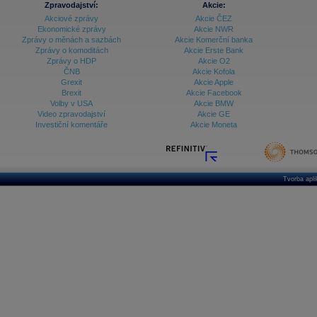
Zpravodajství:
Akcie:
Akciové zprávy
Akcie ČEZ
Archiv - Vývoj české koruny
Ekonomické zprávy
Akcie NWR
Zprávy o měnách a sazbách
Akcie Komerční banka
Archiv analýz - Makroukazatele
Zprávy o komoditách
Akcie Erste Bank
Zprávy o HDP
Akcie O2
Cenové indexy
Cenový kalkulátor
ČNB
Akcie Kofola
Ceny průmyslových výrobců - Data a prognózy
Grexit
Akcie Apple
(ČR)
Brexit
Akcie Facebook
Ceny průmyslových výrobců - Graf (ČR)
Volby v USA
Akcie BMW
Ceny průmyslových výrobců - Kalendář (ČR)
Video zpravodajství
Akcie GE
Ceny průmyslových výrobců - Zpravodajství
Investiční komentáře
Akcie Moneta
CORPORATE WEB SOLUTION
DATA EXPORT
Databanka - Akcie
Databanka - Ceny
Tvorba apl
Databanka - Ekonomický růst
Databanka - Indexy
Databanka - Měnové kurzy
Databanka - Trh práce
Databanka - Úrokové sazby
Databanka - Veřejné rozpočty