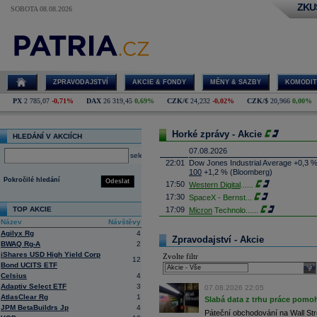
ZKU
SOBOTA 08.08.2026
ZPRAVODAJSTVÍ
AKCIE & FONDY
MĚNY & SAZBY
KOMODIT
PX
2 785,07
-0,71%
DAX
26 319,45
0,69%
CZK/€
24,232
-0,02%
CZK/$
20,966
0,00%
Horké zprávy - Akcie
HLEDÁNÍ V AKCIÍCH
07.08.2026
select
22:01
Dow Jones Industrial Average +0,3 
100
+1,2 % (Bloomberg)
Pokročilé hledání
Odeslat
17:50
Western Digital
......
17:30
SpaceX - Bernst
...
TOP AKCIE
17:09
Micron
Technolo
......
Název
Návštěvy
16:47
Exxon
Mobil - T
......
Agilyx Rg
4
16:26
Objem obchodů s akciemi na pražské
Zpravodajství - Akcie
BWAQ Rg-A
2
obchodů za poslední rok je 0,665 mld
iShares USD High Yield Corp
Zvolte filtr
16:23
Zvýšení výroby balistických střel A
12
Bond UCITS ETF
nějakou dobu potrvá. Agentuře Reuter
sele
Armin Papperger. Společná výroba 
Celsius
4
doplnit arzenál Spojeným státům, kte
Adaptiv Select ETF
3
07.08.2026 22:05
(ČTK)
AtlasClear Rg
1
Slabá data z trhu práce pomoh
16:07
Conocophillips
......
JPM BetaBuildrs Jp
4
Páteční obchodování na Wall Stre