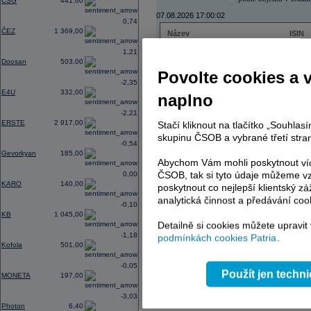
CSG
441,60
07.08.2026 17:00:02
0,74
ČEZ
1 369,00
Název
ISIN
ČEZ
CZ000
1,21
PHILIP MORRIS ČR
CS00
Doosan
503,00
ERSTE BANK
AT000
Povolte cookies a 
TMR
SK112
-2,35
E4U
332,00
naplno
-2,21
ERSTE
2 917,00
Stačí kliknout na tlačítko „Souhla
AD index - vývoj
skupinu ČSOB a vybrané třetí stran
-0,54
Region
Odeslat
Gevorkyan
185,00
select
Abychom Vám mohli poskytnout víc
ČSOB, tak si tyto údaje můžeme vz
0,00
KARO
140,00
poskytnout co nejlepší klientský zá
analytická činnost a předávání coo
-0,10
KB
1 045,00
Detailně si cookies můžete upravit
-1,18
podmínkách cookies Patria
.
Kofola
501,00
-0,05
Použít jen techn
MONETA
197,00
-3,03
Photon
6,40