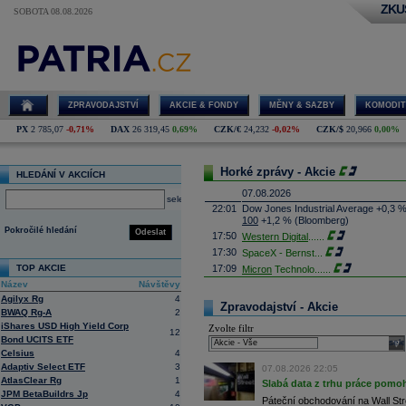
ZKU
SOBOTA 08.08.2026
ZPRAVODAJSTVÍ
AKCIE & FONDY
MĚNY & SAZBY
KOMODIT
PX
2 785,07
-0,71%
DAX
26 319,45
0,69%
CZK/€
24,232
-0,02%
CZK/$
20,966
0,00%
Horké zprávy - Akcie
HLEDÁNÍ V AKCIÍCH
07.08.2026
select
22:01
Dow Jones Industrial Average +0,3 
100
+1,2 % (Bloomberg)
Pokročilé hledání
Odeslat
17:50
Western Digital
......
17:30
SpaceX - Bernst
...
TOP AKCIE
17:09
Micron
Technolo
......
Název
Návštěvy
16:47
Exxon
Mobil - T
......
Agilyx Rg
4
16:26
Objem obchodů s akciemi na pražské
Zpravodajství - Akcie
BWAQ Rg-A
2
obchodů za poslední rok je 0,665 mld
iShares USD High Yield Corp
Zvolte filtr
16:23
Zvýšení výroby balistických střel A
12
Bond UCITS ETF
nějakou dobu potrvá. Agentuře Reuter
sele
Armin Papperger. Společná výroba 
Celsius
4
doplnit arzenál Spojeným státům, kte
Adaptiv Select ETF
3
07.08.2026 22:05
(ČTK)
AtlasClear Rg
1
Slabá data z trhu práce pomoh
16:07
Conocophillips
......
JPM BetaBuildrs Jp
4
Páteční obchodování na Wall Stre