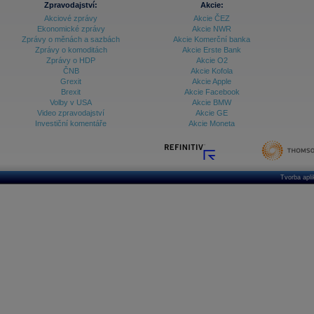
Zpravodajství:
Akcie:
Akciové zprávy
Akcie ČEZ
Archiv - Vývoj české koruny
Ekonomické zprávy
Akcie NWR
Zprávy o měnách a sazbách
Akcie Komerční banka
Archiv analýz - Makroukazatele
Zprávy o komoditách
Akcie Erste Bank
Zprávy o HDP
Akcie O2
Cenové indexy
Cenový kalkulátor
ČNB
Akcie Kofola
Ceny průmyslových výrobců - Data a prognózy
Grexit
Akcie Apple
(ČR)
Brexit
Akcie Facebook
Ceny průmyslových výrobců - Graf (ČR)
Volby v USA
Akcie BMW
Ceny průmyslových výrobců - Kalendář (ČR)
Video zpravodajství
Akcie GE
Ceny průmyslových výrobců - Zpravodajství
Investiční komentáře
Akcie Moneta
CORPORATE WEB SOLUTION
DATA EXPORT
Databanka - Akcie
Databanka - Ceny
Tvorba apl
Databanka - Ekonomický růst
Databanka - Indexy
Databanka - Měnové kurzy
Databanka - Trh práce
Databanka - Úrokové sazby
Databanka - Veřejné rozpočty