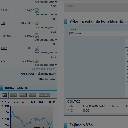
Reklama
0,00
Pilulka
110,00
0,00
Výkon a volatilita konstituentů i
PM
18 760,00
Index:
-1,37
Primoco
720,00
0,00
TMR
360,00
-1,78
VIG
1 765,00
07.08.2026 17:00:02
TRH START – všechny tituly
Přehled trhu
INDEXY ONLINE
PX
BUX
WIG
DAX
Nasdaq
COLTCZ
ISIN:
CZ0009008942
Měna:
RIC:
0,00
Zajímalo Vás