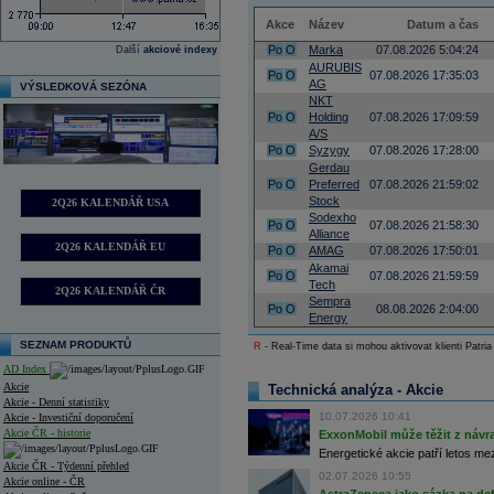
Akce
Název
Datum a čas
Po
O
Marka
07.08.2026 5:04:24
Další
akciové indexy
AURUBIS
Po
O
07.08.2026 17:35:03
AG
VÝSLEDKOVÁ SEZÓNA
NKT
Po
O
Holding
07.08.2026 17:09:59
A/S
Po
O
Syzygy
07.08.2026 17:28:00
Gerdau
Po
O
Preferred
07.08.2026 21:59:02
Stock
2Q26 KALENDÁŘ USA
Sodexho
Po
O
07.08.2026 21:58:30
Alliance
2Q26 KALENDÁŘ EU
Po
O
AMAG
07.08.2026 17:50:01
Akamai
Po
O
07.08.2026 21:59:59
Tech
2Q26 KALENDÁŘ ČR
Sempra
Po
O
08.08.2026 2:04:00
Energy
SEZNAM PRODUKTŮ
R
- Real-Time data si mohou aktivovat klienti Patria
AD Index
Akcie
Technická analýza - Akcie
Akcie - Denní statistiky
10.07.2026 10:41
Akcie - Investiční doporučení
Akcie ČR - historie
ExxonMobil může těžit z návrat
Energetické akcie patří letos me
Akcie ČR - Týdenní přehled
02.07.2026 10:55
Akcie online - ČR