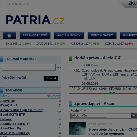
ZKU
PÁTEK 07.08.2026
ZPRAVODAJSTVÍ
AKCIE & FONDY
MĚNY & SAZBY
KOMODIT
PX
2 805,12
1,30%
DAX
26 140,13
0,05%
CZK/€
24,227
0,01%
CZK/$
21,027
0,00%
Horké zprávy - Akcie
HLEDÁNÍ V AKCIÍCH
07.08.2026
select
7:51
Czechoslovak Group oznámila za prvn
EBIT 784 mil.
EUR
s EBIT marží 24,1
Pokročilé hledání
mld.
EUR
Odeslat
06.08.2026
22:12
Wall Street závěr: SPX500 -0,2 %, D
TOP AKCIE
17:55
Globalfoundries
...
Název
Návštěvy
17:40
Eli Lilly
-
Mor
......
Agilyx Rg
4
Zpravodajství - Akcie
17:25
Caterpillar
-
B
......
BWAQ Rg-A
2
iShares USD High Yield Corp
17:10
Zvolte filtr
Applovin -
Deut
......
12
Bond UCITS ETF
sele
16:55
Albemarle - Miz
...
Celsius
4
16:53
Výrobce příslušenství pro elektroni
Adaptiv Select ETF
3
07.08.2026 5:50
propadl do ztráty 8,8 milionu
korun
. 
AtlasClear Rg
1
Obrat společnosti se loni meziročně s
Srpen přeje dividendám. CNBC 
JPM BetaBuildrs Jp
4
pravidelným výnosem
16:41
AMD
- Rosenbla
......