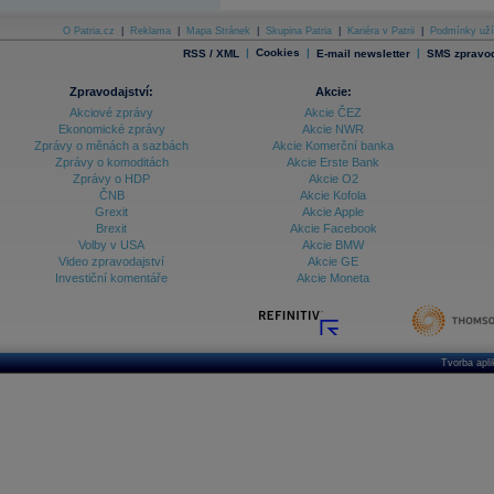
Databanka - Indexy
O Patria.cz
|
Reklama
|
Mapa Stránek
|
Skupina Patria
|
Kariéra v Patrii
|
Podmínky uží
|
Cookies
|
|
RSS / XML
E-mail newsletter
SMS zpravod
Databanka - Měnové kurzy
Databanka - Trh práce
Zpravodajství:
Akcie:
Akciové zprávy
Akcie ČEZ
Databanka - Úrokové sazby
Ekonomické zprávy
Akcie NWR
Zprávy o měnách a sazbách
Akcie Komerční banka
Databanka - Veřejné rozpočty
Zprávy o komoditách
Akcie Erste Bank
Zprávy o HDP
Akcie O2
Databanka - Zahraniční obchod a platební
ČNB
Akcie Kofola
bilance
Grexit
Akcie Apple
Databanka akcie - ČR
Brexit
Akcie Facebook
Volby v USA
Akcie BMW
Databanka akcie - Svět
Video zpravodajství
Akcie GE
Investiční komentáře
Akcie Moneta
Denní finanční zpravodaj
Denní kalendář událostí
Denní přehled - Akcie CEE
Denní přehled - Akcie ČR
Tvorba apl
Denní přehled - Akcie Svět
Dlouhé sazby - CZK dluhopisy vs. Swapy
Dlouhé sazby - Dlouhodobá výnosová křivka
Dlouhé sazby - FRA sazby a úrokové swapy