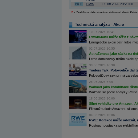
Archiv - Globální makroekonomické přehledy
Po
O
BMW
05.08.2026 23:20:00
R
- Real-Time data si mohou aktivovat klienti Patria
Archiv - Horké Zprávy
Archiv - Kalendář událostí
Technická analýza - Akcie
Archiv - Měnová politika
10.07.2026 10:41
Archiv - Měsíční makroekonomické přehledy
ExxonMobil může těžit z návrat
Archiv - Souhrnné zprávy o vývoji ČR
Energetické akcie patří letos me
02.07.2026 10:55
Archiv - Treasury alerty
AstraZeneca jako sázka na de
Archiv - Vývoj české koruny
Letos dominovaly trhům akcie spoj
30.06.2026 16:39
Archiv analýz - Makroukazatele
Traders Talk: Polovodiče dál tá
Polovodičový sektor má za sebou
Cenové indexy
Cenový kalkulátor
26.06.2026 6:06
Ceny průmyslových výrobců - Data a prognózy
Walmart jako kombinace růstu 
(ČR)
Walmart se podle analýzy Patrie 
Ceny průmyslových výrobců - Graf (ČR)
18.06.2026 10:00
Ceny průmyslových výrobců - Kalendář (ČR)
Silné vyhlídky pro Amazon. Ak
Ceny průmyslových výrobců - Zpravodajství
CORPORATE WEB SOLUTION
Přestože akcie Amazonu si letos
DATA EXPORT
04.06.2026 13:06
Databanka - Akcie
RWE: Korekce může odeznít, n
Rostoucí poptávka po elektrifikac
Databanka - Ceny
Databanka - Ekonomický růst