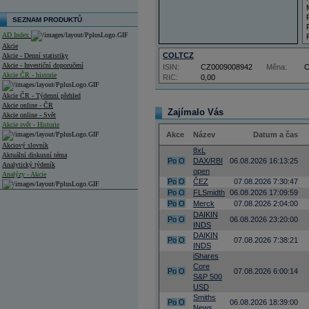
SEZNAM PRODUKTŮ
AD Index
Akcie
COLTCZ
Akcie - Denní statistiky
Akcie - Investiční doporučení
ISIN:
CZ0009008942
Měna:
Akcie ČR - historie
RIC:
0,00
Akcie ČR - Týdenní přehled
Akcie online - ČR
Zajímalo Vás
Akcie online - Svět
Akcie svět - Historie
Akce
Název
Datum a čas
Akciový slovník
8xL
Aktuální diskusní téma
Po
O
DAX/RBI
06.08.2026 16:13:25
Analytický týdeník
open
Analýzy - Akcie
Po
O
ČEZ
07.08.2026 7:30:47
Po
O
FLSmidth
06.08.2026 17:09:59
Analýzy společností - ČR
Po
O
Merck
07.08.2026 2:04:00
DAIKIN
Analýzy společností - Střední Evropa
Po
O
06.08.2026 23:20:00
INDS
DAIKIN
Analýzy společností - Svět
Po
O
07.08.2026 7:38:21
INDS
iShares
Ankety a diskuze
Core
Archiv - Analýzy online
Po
O
07.08.2026 6:00:14
Archiv - Deník událostí
S&P 500
USD
Archiv - Flash analýzy (svět)
Smiths
Po
O
06.08.2026 18:39:00
News