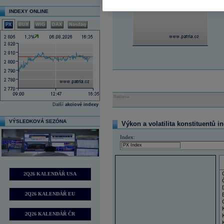
INDEXY ONLINE
PX
BUX
WIG
DAX
Nasdaq
Reklama
Další
akciové indexy
VÝSLEDKOVÁ SEZÓNA
Výkon a volatilita konstituentů i
Index:
2Q26 KALENDÁŘ USA
2Q26 KALENDÁŘ EU
2Q26 KALENDÁŘ ČR