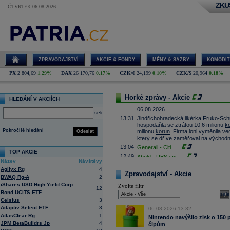
ZKU
ČTVRTEK 06.08.2026
ZPRAVODAJSTVÍ
AKCIE & FONDY
MĚNY & SAZBY
KOMODIT
PX
2 804,69
1,29%
DAX
26 170,76
0,17%
CZK/€
24,199
0,10%
CZK/$
20,964
0,18%
Horké zprávy - Akcie
HLEDÁNÍ V AKCIÍCH
06.08.2026
select
13:31
Jindřichohradecká likérka Fruko-Schul
hospodařila se ztrátou 10,6 milionu
k
Pokročilé hledání
milionu
korun
. Firma loni vyměnila ve
Odeslat
který se dříve zaměřoval na východn
13:04
Generali
-
Citi
......
TOP AKCIE
12:49
Ahold -
UBS
sni
......
Název
Návštěvy
12:25
Next
-
Citigrou
......
Agilyx Rg
4
Zpravodajství - Akcie
12:10
Operátor T-Mobile zvýšil v prvním po
BWAQ Rg-A
2
miliardy
korun
. Tržby vzrostly o 3,6 
iShares USD High Yield Corp
Zvolte filtr
meziročně vzrostl o 0,7 procenta na 
12
Bond UCITS ETF
sele
11:54
Leonardo -
JP M
......
Celsius
3
11:33
Infineon
Technologies - TD Cowen sni
Adaptiv Select ETF
3
06.08.2026 13:32
11:02
DHL -
JP Morgan
......
AtlasClear Rg
1
Nintendo navýšilo zisk o 150
JPM BetaBuildrs Jp
4
10:41
Beiersdorf
čipům
-
Ci
......