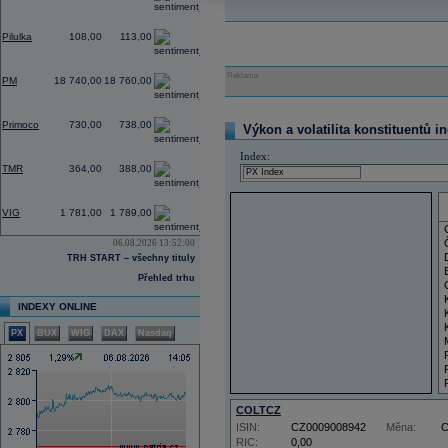
2,80
Pilulka
108,00
113,00
0,32
Reklama
PM
18 740,00
18 760,00
1,10
Primoco
730,00
738,00
Výkon a volatilita konstituentů i
0,00
Index:
TMR
364,00
388,00
4,21
VIG
1 781,00
1 789,00
06.08.2026 13:52:00
TRH START – všechny tituly
Přehled trhu
INDEXY ONLINE
PX
BUX
WIG
DAX
Nasdaq
COLTCZ
ISIN:
CZ0009008942
Měna:
RIC:
0,00