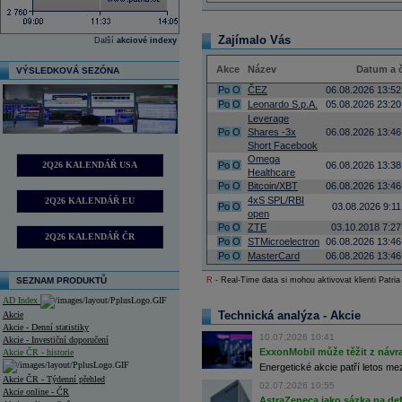
Zajímalo Vás
Další
akciové indexy
Akce
Název
Datum a 
VÝSLEDKOVÁ SEZÓNA
Po
O
ČEZ
06.08.2026 13:52
Po
O
Leonardo S.p.A.
05.08.2026 23:20
Leverage
Po
O
Shares -3x
06.08.2026 13:46
Short Facebook
Omega
2Q26 KALENDÁŘ USA
Po
O
06.08.2026 13:38
Healthcare
Po
O
Bitcoin/XBT
06.08.2026 13:46
4xS SPL/RBI
2Q26 KALENDÁŘ EU
Po
O
03.08.2026 9:11
open
Po
O
ZTE
03.10.2018 7:27
2Q26 KALENDÁŘ ČR
Po
O
STMicroelectron
06.08.2026 13:46
Po
O
MasterCard
06.08.2026 13:46
SEZNAM PRODUKTŮ
R
- Real-Time data si mohou aktivovat klienti Patria
AD Index
Technická analýza - Akcie
Akcie
Akcie - Denní statistiky
10.07.2026 10:41
Akcie - Investiční doporučení
ExxonMobil může těžit z návrat
Akcie ČR - historie
Energetické akcie patří letos me
Akcie ČR - Týdenní přehled
02.07.2026 10:55
Akcie online - ČR
AstraZeneca jako sázka na de