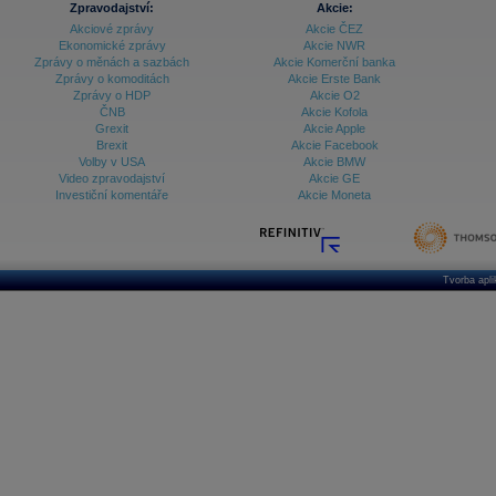
Zpravodajství:
Akcie:
Akciové zprávy
Akcie ČEZ
Archiv - Vývoj české koruny
Ekonomické zprávy
Akcie NWR
Zprávy o měnách a sazbách
Akcie Komerční banka
Archiv analýz - Makroukazatele
Zprávy o komoditách
Akcie Erste Bank
Zprávy o HDP
Akcie O2
Cenové indexy
Cenový kalkulátor
ČNB
Akcie Kofola
Ceny průmyslových výrobců - Data a prognózy
Grexit
Akcie Apple
(ČR)
Brexit
Akcie Facebook
Ceny průmyslových výrobců - Graf (ČR)
Volby v USA
Akcie BMW
Ceny průmyslových výrobců - Kalendář (ČR)
Video zpravodajství
Akcie GE
Ceny průmyslových výrobců - Zpravodajství
Investiční komentáře
Akcie Moneta
CORPORATE WEB SOLUTION
DATA EXPORT
Databanka - Akcie
Databanka - Ceny
Tvorba apl
Databanka - Ekonomický růst
Databanka - Indexy
Databanka - Měnové kurzy
Databanka - Trh práce
Databanka - Úrokové sazby
Databanka - Veřejné rozpočty