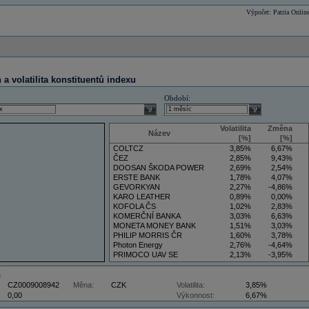
Výpočet: Patria Onlin
a volatilita konstituentů indexu
Období:
select
select
Volatilita
Změna
Název
[%]
[%]
COLTCZ
3,85%
6,67%
ČEZ
2,85%
9,43%
DOOSAN ŠKODA POWER
2,69%
2,54%
ERSTE BANK
1,78%
4,07%
GEVORKYAN
2,27%
-4,86%
KARO LEATHER
0,89%
0,00%
KOFOLA ČS
1,02%
2,83%
KOMERČNÍ BANKA
3,03%
6,63%
MONETA MONEY BANK
1,51%
3,03%
PHILIP MORRIS ČR
1,60%
3,78%
Photon Energy
2,76%
-4,64%
PRIMOCO UAV SE
2,13%
-3,95%
VIG
3,50%
5,88%
Z
CZ0009008942
Měna:
CZK
Volatilita:
3,85%
0,00
Výkonnost:
6,67%