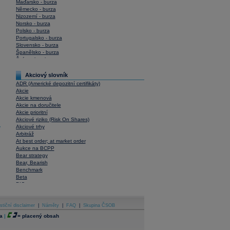
Maďarsko - burza
Německo - burza
Nizozemí - burza
Norsko - burza
Polsko - burza
Portugalsko - burza
Slovensko - burza
Španělsko - burza
Švýcarsko - burza
USA - burza
Akciový slovník
ADR (Americké depozitní certifikáty)
Akcie
Akcie kmenová
Akcie na doručitele
Akcie prioritní
Akciové riziko (Risk On Shares)
Akciové trhy
y
Arbitráž
At best order; at market order
Aukce na BCPP
Bear strategy
Bear, Bearish
Benchmark
Beta
BIC
Blokové obchody
Blue chips
stiční disclaimer
Bonita
|
Náměty
|
FAQ
|
Skupina ČSOB
Book To Bill Ratio
a
|
=
placený obsah
Book Value
Bookbuilding