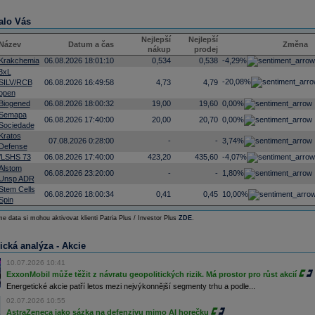
alo Vás
Nejlepší
Nejlepší
Název
Datum a čas
Změna
nákup
prodej
Krakchemia
06.08.2026 18:01:10
0,534
0,538
-4,29%
3xL
-20,08%
SILV/RCB
06.08.2026 16:49:58
4,73
4,79
open
Biogened
06.08.2026 18:00:32
19,00
19,60
0,00%
Semapa
06.08.2026 17:40:00
20,00
20,70
0,00%
Sociedade
Kratos
07.08.2026 0:28:00
-
-
3,74%
Defense
/LSHS 73
06.08.2026 17:40:00
423,20
435,60
-4,07%
Alstom
06.08.2026 23:20:00
-
-
1,80%
Unsp ADR
Stem Cells
06.08.2026 18:00:34
0,41
0,45
10,00%
Spin
e data si mohou aktivovat klienti Patria Plus / Investor Plus
ZDE
.
ická analýza - Akcie
10.07.2026 10:41
ExxonMobil může těžit z návratu geopolitických rizik. Má prostor pro růst akcií
Energetické akcie patří letos mezi nejvýkonnější segmenty trhu a podle...
02.07.2026 10:55
AstraZeneca jako sázka na defenzivu mimo AI horečku