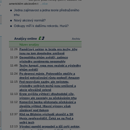
36 128,57
-0,05
americkém akciovém t
Composite
...více
e
Index
Jedna zajímavost a jedna teorie předraženého
XETRA
trhu
Tecdax
4 000,99
1,37
Nový akciový normál?
Performance
index
Odkupy míří k dalšímu rekordu. Hurá?
Analýzy online
Archiv
Název analýzy
11:26
Paměťový sektor je brzda pro techy, trhy
jsou na tom dopoledne smíšeně
11:19
Geopolitika trhům svědčí, zatímco
výsledky sentimentu nepomohly
11:46
Techy fungují, ropa moc nezlobí a výsledky
trhům svědčí
11:24
Po depresi mánie. Polovodiče otočily a
dnešní pokračování růstu podpoří Amazon
11:15
Fed nezvyšuje sazby, ale nejistotu,
výsledky velkých techů jsou smíšené a
akcie převážně zelené
11:13
Erste zvýšila výhled i dlouhodobé cíle,
výnosy ale zaostaly za očekáváním trhu
11:12
Komerční banka překonala očekávání a
zlepšila výhled. Hlavní výnosy však
zůstávají pod tlakem
12:37
Klid na Blízkém východě skončil a SK
Hynix nepřesvědčil. Čeká se na Fed a
velký tech
12:13
Výrobci pamětí propadají a tíží celý sektor,