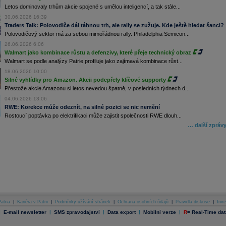
Letos dominovaly trhům akcie spojené s umělou inteligencí, a tak stále...
30.06.2026 16:39
Traders Talk: Polovodiče dál táhnou trh, ale rally se zužuje. Kde ještě hledat šanci?
Polovodičový sektor má za sebou mimořádnou rally. Philadelphia Semicon...
26.06.2026 6:06
Walmart jako kombinace růstu a defenzivy, které přeje technický obraz
Walmart se podle analýzy Patrie profiluje jako zajímavá kombinace růst...
18.06.2026 10:00
Silné vyhlídky pro Amazon. Akcii podepřely klíčové supporty
Přestože akcie Amazonu si letos nevedou špatně, v posledních týdnech d...
04.06.2026 13:06
RWE: Korekce může odeznít, na silné pozici se nic nemění
Rostoucí poptávka po elektrifikaci může zajistit společnosti RWE dlouh...
… další zpráv
atria
|
Kariéra v Patrii
|
Podmínky užívání stránek
|
Ochrana osobních údajů
|
Pravidla diskuse
|
Inve
|
|
|
|
|
E-mail newsletter
SMS zpravodajství
Data export
Mobilní verze
R
=
Real-Time dat