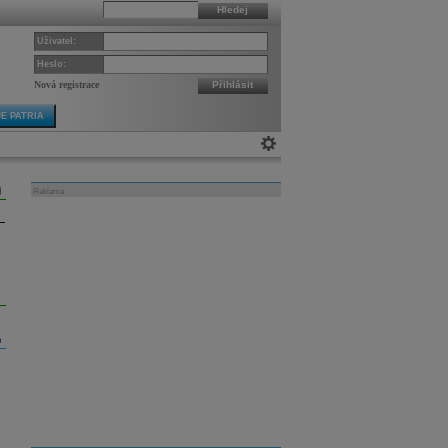
Hledej
Uživatel:
Heslo:
Nová registrace
Přihlásit
E PATRIA
Reklama
m