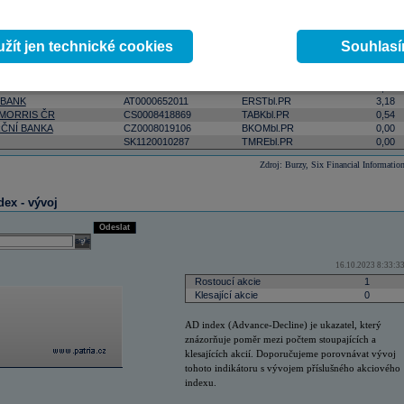
ktivnější
podle počtu zobchodovaných kusů
podle objemu v lokální měně
select
Odeslat
 0:00:00
žít jen technické cookies
Souhlas
Změna
ISIN
RIC
(%)
AT0000908504
VIGRbl.PR
5,09
 BANK
AT0000652011
ERSTbl.PR
3,18
 MORRIS ČR
CS0008418869
TABKbl.PR
0,54
ČNÍ BANKA
CZ0008019106
BKOMbl.PR
0,00
SK1120010287
TMREbl.PR
0,00
Zdroj: Burzy, Six Financial Informatio
dex - vývoj
Odeslat
select
16.10.2023 8:33:3
Rostoucí akcie
1
Klesající akcie
0
AD index (Advance-Decline) je ukazatel, který
znázorňuje poměr mezi počtem stoupajících a
klesajících akcií. Doporučujeme porovnávat vývoj
tohoto indikátoru s vývojem příslušného akciového
indexu.