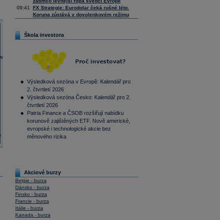
zatímco levnější ropa svědčí Evropě
09:41
FX Strategie: Eurodolar čeká rušné léto.
Koruna zůstává v dovolenkovém režimu
Škola investora
Výsledková sezóna v Evropě: Kalendář pro
2. čtvrtletí 2026
Výsledková sezóna Česko: Kalendář pro 2.
čtvrtletí 2026
Patria Finance a ČSOB rozšiřují nabídku
korunově zajištěných ETF. Nově americké,
evropské i technologické akcie bez
měnového rizika
Akciové burzy
Belgie - burza
Dánsko - burza
Finsko - burza
Francie - burza
Itálie - burza
Kanada - burza