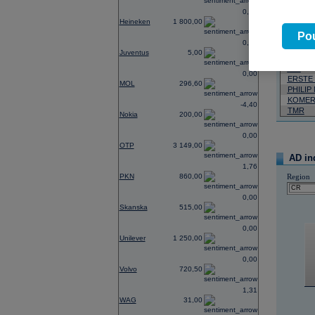
Neja
0,00
Heineken
1 800,00
06.08.2026
Pou
0,00
Název
Juventus
5,00
VIG
0,00
ERSTE
MOL
296,60
PHILIP
KOMER
-4,40
TMR
Nokia
200,00
0,00
OTP
3 149,00
AD in
1,76
PKN
860,00
Region
0,00
Skanska
515,00
0,00
Unilever
1 250,00
0,00
Volvo
720,50
1,31
WAG
31,00