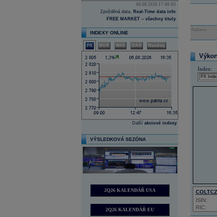
06.08.2026 17:00:03
Zpožděná data,
Real-Time data info
FREE MARKET – všechny tituly
Reklama
INDEXY ONLINE
PX
BUX
WIG
DAX
Nasdaq
Výkon 
Index:
Další
akciové indexy
VÝSLEDKOVÁ SEZÓNA
2Q26 KALENDÁŘ USA
COLTC
ISIN:
RIC:
2Q26 KALENDÁŘ EU