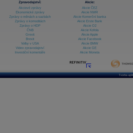
Zpravodajství:
Akcie:
Akciové zprávy
Akcie ČEZ
Archiv - Vývoj české koruny
Ekonomické zprávy
Akcie NWR
Zprávy o měnách a sazbách
Akcie Komerční banka
Archiv analýz - Makroukazatele
Zprávy o komoditách
Akcie Erste Bank
Zprávy o HDP
Akcie O2
Cenové indexy
Cenový kalkulátor
ČNB
Akcie Kofola
Ceny průmyslových výrobců - Data a prognózy
Grexit
Akcie Apple
(ČR)
Brexit
Akcie Facebook
Ceny průmyslových výrobců - Graf (ČR)
Volby v USA
Akcie BMW
Ceny průmyslových výrobců - Kalendář (ČR)
Video zpravodajství
Akcie GE
Ceny průmyslových výrobců - Zpravodajství
Investiční komentáře
Akcie Moneta
CORPORATE WEB SOLUTION
DATA EXPORT
Databanka - Akcie
Databanka - Ceny
Tvorba apl
Databanka - Ekonomický růst
Databanka - Indexy
Databanka - Měnové kurzy
Databanka - Trh práce
Databanka - Úrokové sazby
Databanka - Veřejné rozpočty