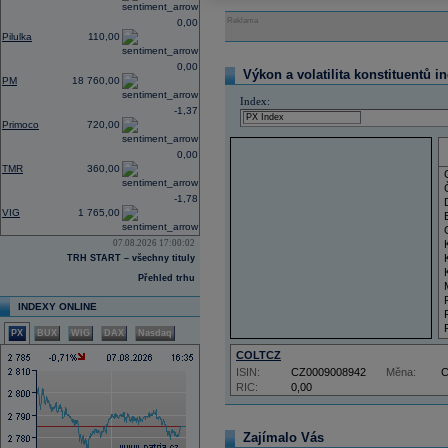
Reklama
0,00
Pilulka
110,00
0,00
Výkon a volatilita konstituentů i
PM
18 760,00
Index:
-1,37
Primoco
720,00
0,00
TMR
360,00
-1,78
VIG
1 765,00
07.08.2026 17:00:02
TRH START – všechny tituly
Přehled trhu
INDEXY ONLINE
PX
BUX
WIG
DAX
Nasdaq
COLTCZ
ISIN:
CZ0009008942
Měna:
RIC:
0,00
Zajímalo Vás