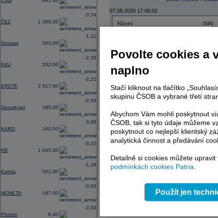
CSG
441,60
07.08.2026 17:00:02
0,74
ČEZ
1 369,00
Název
ISIN
ČEZ
CZ000
1,21
PHILIP MORRIS ČR
CS00
Doosan
503,00
ERSTE BANK
AT000
Povolte cookies a 
TMR
SK112
-2,35
E4U
332,00
naplno
-2,21
ERSTE
2 917,00
Stačí kliknout na tlačítko „Souhla
AD index - vývoj
skupinu ČSOB a vybrané třetí stran
-0,54
Region
Odeslat
Gevorkyan
185,00
select
Abychom Vám mohli poskytnout víc
ČSOB, tak si tyto údaje můžeme vz
0,00
KARO
140,00
poskytnout co nejlepší klientský zá
analytická činnost a předávání coo
-0,10
KB
1 045,00
Detailně si cookies můžete upravit
-1,18
podmínkách cookies Patria
.
Kofola
501,00
-0,05
Použít jen techn
MONETA
197,00
-3,03
Photon
6,40