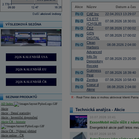
Akce
Název
Datum a čas
Po
O
CAE Inc
22.04.2013 13:29:07
Další
akciové indexy
CS ETF
Po
O
07.08.2026 18:30:01
(CH)SLIR
VÝSLEDKOVÁ SEZÓNA
Po
O
ČEZ
07.08.2026 17:00:02
GEN
Po
O
07.08.2026 17:00:02
DIGITAL
Clean
Po
O
08.08.2026 2:04:00
Harbors
Advanced
Info Sv
2Q26 KALENDÁŘ USA
Po
O
07.08.2026 23:20:00
Depository
Receipt
2Q26 KALENDÁŘ EU
Guinness
Po
O
07.08.2026 18:39:40
Peat
Po
O
Zentiva
07.08.2026 10:58:43
2Q26 KALENDÁŘ ČR
Coeur d
Po
O
08.08.2026 2:04:00
Alene
SEZNAM PRODUKTŮ
R
- Real-Time data si mohou aktivovat klienti Patria
AD Index
Akcie
Technická analýza - Akcie
Akcie - Denní statistiky
10.07.2026 10:41
Akcie - Investiční doporučení
Akcie ČR - historie
ExxonMobil může těžit z návrat
Energetické akcie patří letos me
Akcie ČR - Týdenní přehled
02.07.2026 10:55
Akcie online - ČR