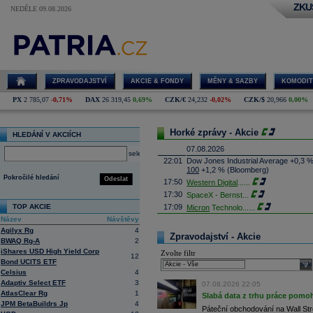
ZKU
NEDĚLE 09.08.2026
ZPRAVODAJSTVÍ
AKCIE & FONDY
MĚNY & SAZBY
KOMODIT
PX
2 785,07
-0,71%
DAX
26 319,45
0,69%
CZK/€
24,232
-0,02%
CZK/$
20,966
0,00%
Horké zprávy - Akcie
HLEDÁNÍ V AKCIÍCH
07.08.2026
select
22:01
Dow Jones Industrial Average +0,3 
100
+1,2 % (Bloomberg)
Pokročilé hledání
Odeslat
17:50
Western Digital
......
17:30
SpaceX - Bernst
...
TOP AKCIE
17:09
Micron
Technolo
......
Název
Návštěvy
16:47
Exxon
Mobil - T
......
Agilyx Rg
4
16:26
Objem obchodů s akciemi na pražské
Zpravodajství - Akcie
BWAQ Rg-A
2
obchodů za poslední rok je 0,665 mld
iShares USD High Yield Corp
Zvolte filtr
16:23
Zvýšení výroby balistických střel A
12
Bond UCITS ETF
nějakou dobu potrvá. Agentuře Reuter
sele
Armin Papperger. Společná výroba 
Celsius
4
doplnit arzenál Spojeným státům, kte
Adaptiv Select ETF
3
07.08.2026 22:05
(ČTK)
AtlasClear Rg
1
Slabá data z trhu práce pomoh
16:07
Conocophillips
......
JPM BetaBuildrs Jp
4
Páteční obchodování na Wall Stre