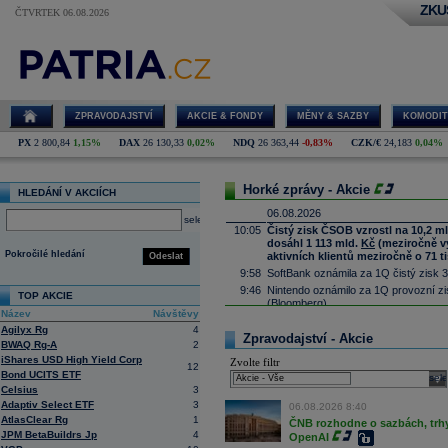
ZKU
ČTVRTEK 06.08.2026
ZPRAVODAJSTVÍ
AKCIE & FONDY
MĚNY & SAZBY
KOMODIT
PX
2 800,84
1,15%
DAX
26 130,33
0,02%
NDQ
26 363,44
-0,83%
CZK/€
24,183
0,04%
Horké zprávy - Akcie
HLEDÁNÍ V AKCIÍCH
06.08.2026
select
10:05
Čistý zisk ČSOB vzrostl na 10,2 m
dosáhl 1 113 mld.
Kč
(meziročně vyš
Pokročilé hledání
aktivních klientů meziročně o 71 ti
Odeslat
9:58
SoftBank oznámila za 1Q čistý zisk 3
9:46
Nintendo oznámilo za 1Q provozní zis
TOP AKCIE
(Bloomberg)
Název
Návštěvy
9:23
MercadoLibre oznámil za 2Q čisté tr
Agilyx Rg
4
(Bloomberg)
Zpravodajství - Akcie
BWAQ Rg-A
2
9:09
ČR:
Průmyslová výroba
v červnu mez
iShares USD High Yield Corp
Zvolte filtr
předchozímu poklesu o 1,0 % (Bloo
12
Bond UCITS ETF
sele
8:53
Deutsche Telekom
navyšuje program 
Celsius
3
8:51
Block očekává ve 3Q upr. provozní z
Adaptiv Select ETF
3
06.08.2026 8:40
8:41
Siemens
navyšuje výhled a očekává zi
AtlasClear Rg
1
ČNB rozhodne o sazbách, trhy 
(Bloomberg)
JPM BetaBuildrs Jp
4
OpenAI
8:35
AI model od Mety během kyberbezpečn