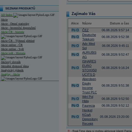
SEZNAM PRODUKTŮ
Zajímalo Vás
AD Index
Akcie
Akce
Název
Datum a čas
Akcie - Denní statistiky
Akcie - Investiční doporučení
Po
O
ČEZ
06.08.2026 9:57:14
Akcie ČR - historie
Deutsche
Po
O
06.08.2026 9:52:38
Telekom
Akcie ČR - Týdenní přehled
Adv Med
Akcie online - ČR
Po
O
06.08.2026 9:45:11
Sol
Akcie online - Svět
AURUBIS
Akcie svět - Historie
Po
O
06.08.2026 9:52:47
AG
ISHARES
Akciový slovník
EURO
Aktuální diskusní téma
Po
O
06.08.2026 9:16:24
STOXX50
Analytický týdeník
Analýzy - Akcie
UCITS D
Aberdeen
Analýzy společností - ČR
Equity
Po
O
06.08.2026 9:51:38
Income
Analýzy společností - Střední Evropa
Trust PLC
Wirt Pol
Po
O
06.08.2026 9:52:50
Analýzy společností - Svět
Hldg
Po
O
Faurecia
06.08.2026 9:52:12
Ankety a diskuze
Henkel
Archiv - Analýzy online
KGaA
Po
O
05.08.2026 23:20:00
Archiv - Deník událostí
Depository
Receipt
Archiv - Flash analýzy (svět)
R
- Real-Time data si mohou aktivovat klienti Patria