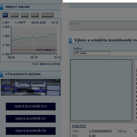
INDEXY ONLINE
PX
BUX
WIG
DAX
Nasdaq
Reklama
Výkon a volatilita konstituentů i
Index:
Další
akciové indexy
VÝSLEDKOVÁ SEZÓNA
2Q26 KALENDÁŘ USA
2Q26 KALENDÁŘ EU
COLTCZ
2Q26 KALENDÁŘ ČR
ISIN:
CZ0009008942
Měna:
RIC:
0,00