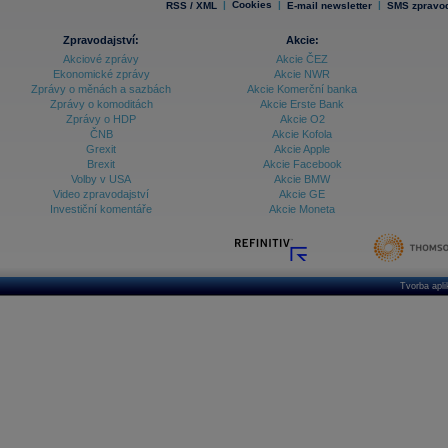
|
Cookies
|
|
RSS / XML
E-mail newsletter
SMS zpravod
Databanka - Indexy
Zpravodajství:
Akcie:
Databanka - Měnové kurzy
Akciové zprávy
Akcie ČEZ
Ekonomické zprávy
Akcie NWR
Databanka - Trh práce
Zprávy o měnách a sazbách
Akcie Komerční banka
Zprávy o komoditách
Akcie Erste Bank
Databanka - Úrokové sazby
Zprávy o HDP
Akcie O2
ČNB
Akcie Kofola
Databanka - Veřejné rozpočty
Grexit
Akcie Apple
Brexit
Akcie Facebook
Databanka - Zahraniční obchod a platební
Volby v USA
Akcie BMW
bilance
Video zpravodajství
Akcie GE
Databanka akcie - ČR
Investiční komentáře
Akcie Moneta
Databanka akcie - Svět
Denní finanční zpravodaj
Denní kalendář událostí
Tvorba apl
Denní přehled - Akcie CEE
Denní přehled - Akcie ČR
Denní přehled - Akcie Svět
Dlouhé sazby - CZK dluhopisy vs. Swapy
Dlouhé sazby - Dlouhodobá výnosová křivka
Dlouhé sazby - FRA sazby a úrokové swapy