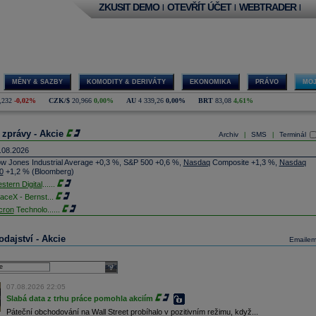
ZKUSIT DEMO
OTEVŘÍT ÚČET
WEBTRADER
|
|
|
MĚNY & SAZBY
KOMODITY & DERIVÁTY
EKONOMIKA
PRÁVO
MOJ
,232
-0,02%
CZK/$
20,966
0,00%
AU
4 339,26
0,00%
BRT
83,08
4,61%
 zprávy - Akcie
Archiv
SMS
Terminál
|
|
.08.2026
w Jones Industrial Average +0,3 %, S&P 500 +0,6 %,
Nasdaq
Composite +1,3 %,
Nasdaq
0
+1,2 % (Bloomberg)
stern Digital
......
aceX - Bernst
...
cron
Technolo
......
xon
Mobil - T
......
jem obchodů s akciemi na pražské burze za dnešní den je 0,831 mld. Kč. Průměrný objem
dajství - Akcie
Emaile
chodů za poslední rok je 0,665 mld. Kč.
ýšení výroby balistických střel ATACMS ve spolupráci s americkou firmou
Lockheed Martin
jakou dobu potrvá. Agentuře Reuters to řekl generální ředitel německé zbrojovky
Rheinmetall
select
min Papperger. Společná výroba s Lockheedem v Německu by podle něj mohla pomoci
plnit arzenál Spojeným státům, které mají zvýšenou spotřebu střel kvůli válce s Íránem
07.08.2026 22:05
TK)
Slabá data z trhu práce pomohla akciím
nocophillips
......
Páteční obchodování na Wall Street probíhalo v pozitivním režimu, když...