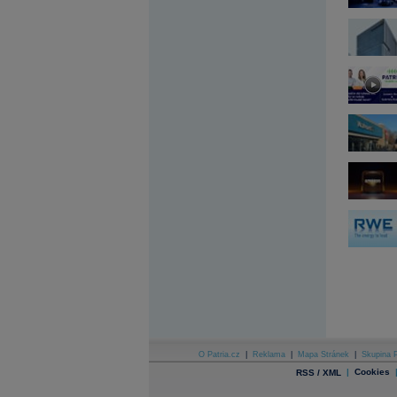
Archiv - Flash analýzy (svět)
Archiv - Globální makroekonomické přehledy
Archiv - Horké Zprávy
Archiv - Kalendář událostí
Archiv - Měnová politika
Archiv - Měsíční makroekonomické přehledy
Archiv - Souhrnné zprávy o vývoji ČR
Archiv - Treasury alerty
Archiv - Vývoj české koruny
Archiv analýz - Makroukazatele
Cenové indexy
Cenový kalkulátor
Ceny průmyslových výrobců - Data a prognózy
(ČR)
Ceny průmyslových výrobců - Graf (ČR)
Ceny průmyslových výrobců - Kalendář (ČR)
Ceny průmyslových výrobců - Zpravodajství
CORPORATE WEB SOLUTION
DATA EXPORT
O Patria.cz
|
Reklama
|
Mapa Stránek
|
Skupina P
Databanka - Akcie
|
Cookies
RSS / XML
Databanka - Ceny