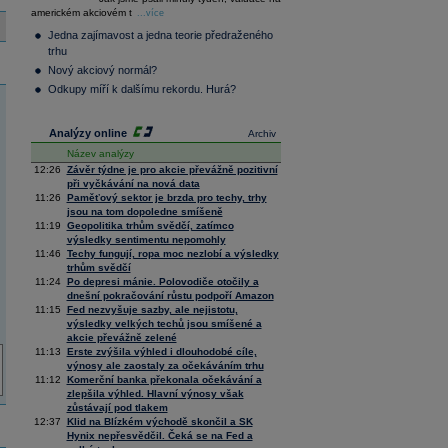
36 376,54
0,66
americkém akciovém t
Composite
...více
Index
Jedna zajímavost a jedna teorie předraženého
XETRA
trhu
Tecdax
4 068,78
1,69
Nový akciový normál?
Performance
index
Odkupy míří k dalšímu rekordu. Hurá?
Analýzy online
Archiv
Název analýzy
12:26
Závěr týdne je pro akcie převážně pozitivní
při vyčkávání na nová data
11:26
Paměťový sektor je brzda pro techy, trhy
jsou na tom dopoledne smíšeně
11:19
Geopolitika trhům svědčí, zatímco
výsledky sentimentu nepomohly
11:46
Techy fungují, ropa moc nezlobí a výsledky
trhům svědčí
11:24
Po depresi mánie. Polovodiče otočily a
dnešní pokračování růstu podpoří Amazon
11:15
Fed nezvyšuje sazby, ale nejistotu,
výsledky velkých techů jsou smíšené a
akcie převážně zelené
11:13
Erste zvýšila výhled i dlouhodobé cíle,
výnosy ale zaostaly za očekáváním trhu
11:12
Komerční banka překonala očekávání a
zlepšila výhled. Hlavní výnosy však
zůstávají pod tlakem
12:37
Klid na Blízkém východě skončil a SK
Hynix nepřesvědčil. Čeká se na Fed a