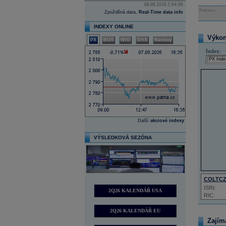
08.08.2026 2:04:00
Reklama
Zpožděná data,
Real-Time data info
INDEXY ONLINE
Výkon 
PX
BUX
WIG
DAX
Nasdaq
Index:
Další
akciové indexy
VÝSLEDKOVÁ SEZÓNA
COLTC
ISIN:
2Q26 KALENDÁŘ USA
RIC:
2Q26 KALENDÁŘ EU
Zajím