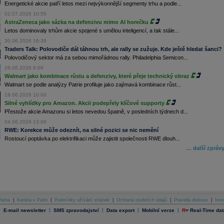
Energetické akcie patří letos mezi nejvýkonnější segmenty trhu a podle...
02.07.2026 10:55
AstraZeneca jako sázka na defenzivu mimo AI horečku
Letos dominovaly trhům akcie spojené s umělou inteligencí, a tak stále...
30.06.2026 16:39
Traders Talk: Polovodiče dál táhnou trh, ale rally se zužuje. Kde ještě hledat šanci?
Polovodičový sektor má za sebou mimořádnou rally. Philadelphia Semicon...
26.06.2026 6:06
Walmart jako kombinace růstu a defenzivy, které přeje technický obraz
Walmart se podle analýzy Patrie profiluje jako zajímavá kombinace růst...
18.06.2026 10:00
Silné vyhlídky pro Amazon. Akcii podepřely klíčové supporty
Přestože akcie Amazonu si letos nevedou špatně, v posledních týdnech d...
04.06.2026 13:06
RWE: Korekce může odeznít, na silné pozici se nic nemění
Rostoucí poptávka po elektrifikaci může zajistit společnosti RWE dlouh...
… další zpráv
atria
|
Kariéra v Patrii
|
Podmínky užívání stránek
|
Ochrana osobních údajů
|
Pravidla diskuse
|
Inve
|
|
|
|
|
E-mail newsletter
SMS zpravodajství
Data export
Mobilní verze
R
=
Real-Time dat