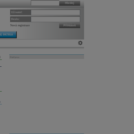
Hledej
Uživatel:
Heslo:
Nová registrace
Přihlásit
E PATRIA
Reklama
m