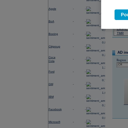
0,29
07.08.2026
Apple
-
-
Název
Pou
0,27
ČEZ
BoA
-
-
PHILIP
ERSTE
0,96
TMR
Boeing
-
-
0,88
Citigroup
-
-
AD in
0,23
Coca
-
-
Region
Cola
1,38
Ford
-
-
0,74
GM
-
-
1,65
IBM
-
-
0,37
Facebook
-
-
0,03
Microsoft
-
-