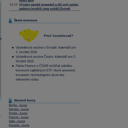
velký tech
12:13
Výrobci pamětí propadají a tíží celý sektor,
zatímco levnější ropa svědčí Evropě
Škola investora
Výsledková sezóna v Evropě: Kalendář pro
2. čtvrtletí 2026
Výsledková sezóna Česko: Kalendář pro 2.
čtvrtletí 2026
Patria Finance a ČSOB rozšiřují nabídku
korunově zajištěných ETF. Nově americké,
evropské i technologické akcie bez
měnového rizika
Akciové burzy
Belgie - burza
Dánsko - burza
Finsko - burza
Francie - burza
Itálie - burza
Kanada - burza