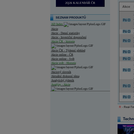
2Q26 KALENDÁŘ ČR
Akce
SEZNAM PRODUKTŮ
Po
O
AD Index
Akcie
Po
O
Akcie - Denní statistiky
Akcie - Investiční doporučení
Po
O
Akcie ČR - historie
Akcie ČR - Týdenní přehled
Po
O
Akcie online - ČR
Po
O
Akcie online - Svět
Akcie svět - Historie
Po
O
Akciový slovník
Aktuální diskusní téma
Analytický týdeník
Analýzy - Akcie
Po
O
Analýzy společností - ČR
Po
O
Analýzy společností - Střední Evropa
R
- Real-Tim
Analýzy společností - Svět
Techn
Ankety a diskuze
Archiv - Analýzy online
Archiv - Deník událostí