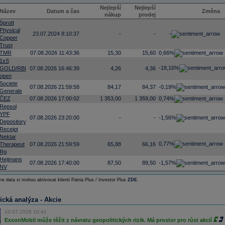
Nejlepší
Nejlepší
Název
Datum a čas
Změna
nákup
prodej
Sprott
Physical
23.07.2024 8:10:37
-
-
-
Copper
Trust
TMR
07.08.2026 11:43:36
15,30
15,60
0,66%
1xS
-18,16%
GOLD/RBI
07.08.2026 16:46:39
4,26
4,36
open
Societe
07.08.2026 21:59:58
84,17
84,37
-0,19%
Generale
ČEZ
07.08.2026 17:00:02
1 353,00
1 359,00
0,74%
Repsol
YPF
07.08.2026 23:20:00
-
-
-1,56%
Depository
Receipt
Nektar
0,77%
Therapeut
07.08.2026 21:59:59
65,88
66,16
Rg
Heijmans
07.08.2026 17:40:00
87,50
89,50
-1,57%
NV
e data si mohou aktivovat klienti Patria Plus / Investor Plus
ZDE
.
ická analýza - Akcie
10.07.2026 10:41
ExxonMobil může těžit z návratu geopolitických rizik. Má prostor pro růst akcií