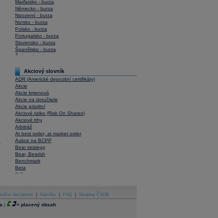
Maďarsko - burza
Německo - burza
Nizozemí - burza
Norsko - burza
Polsko - burza
Portugalsko - burza
Slovensko - burza
Španělsko - burza
Švýcarsko - burza
USA - burza
Akciový slovník
ADR (Americké depozitní certifikáty)
Akcie
Akcie kmenová
Akcie na doručitele
Akcie prioritní
Akciové riziko (Risk On Shares)
Akciové trhy
Arbitráž
At best order; at market order
Aukce na BCPP
y
Bear strategy
Bear, Bearish
Benchmark
Beta
BIC
Blokové obchody
Blue chips
stiční disclaimer
Bonita
|
Náměty
|
FAQ
|
Skupina ČSOB
Book To Bill Ratio
a
|
=
placený obsah
Book Value
Bookbuilding