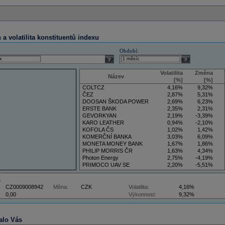
a volatilita konstituentů indexu
Období:
select
select
Volatilita
Změna
Název
[%]
[%]
COLTCZ
4,16%
9,32%
ČEZ
2,87%
5,31%
DOOSAN ŠKODA POWER
2,69%
6,23%
ERSTE BANK
2,35%
2,31%
GEVORKYAN
2,19%
-3,39%
KARO LEATHER
0,94%
-2,10%
KOFOLA ČS
1,02%
1,42%
KOMERČNÍ BANKA
3,03%
6,09%
MONETA MONEY BANK
1,67%
1,86%
PHILIP MORRIS ČR
1,63%
4,34%
Photon Energy
2,75%
-4,19%
PRIMOCO UAV SE
2,20%
-5,51%
VIG
4,34%
9,22%
Z
CZ0009008942
Měna:
CZK
Volatilita:
4,16%
0,00
Výkonnost:
9,32%
alo Vás