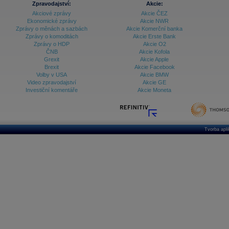
Zpravodajství:
Akcie:
Akciové zprávy
Akcie ČEZ
Archiv - Vývoj české koruny
Ekonomické zprávy
Akcie NWR
Zprávy o měnách a sazbách
Akcie Komerční banka
Archiv analýz - Makroukazatele
Zprávy o komoditách
Akcie Erste Bank
Zprávy o HDP
Akcie O2
Cenové indexy
Cenový kalkulátor
ČNB
Akcie Kofola
Ceny průmyslových výrobců - Data a prognózy
Grexit
Akcie Apple
(ČR)
Brexit
Akcie Facebook
Ceny průmyslových výrobců - Graf (ČR)
Volby v USA
Akcie BMW
Ceny průmyslových výrobců - Kalendář (ČR)
Video zpravodajství
Akcie GE
Ceny průmyslových výrobců - Zpravodajství
Investiční komentáře
Akcie Moneta
CORPORATE WEB SOLUTION
DATA EXPORT
Databanka - Akcie
Databanka - Ceny
Tvorba apl
Databanka - Ekonomický růst
Databanka - Indexy
Databanka - Měnové kurzy
Databanka - Trh práce
Databanka - Úrokové sazby
Databanka - Veřejné rozpočty