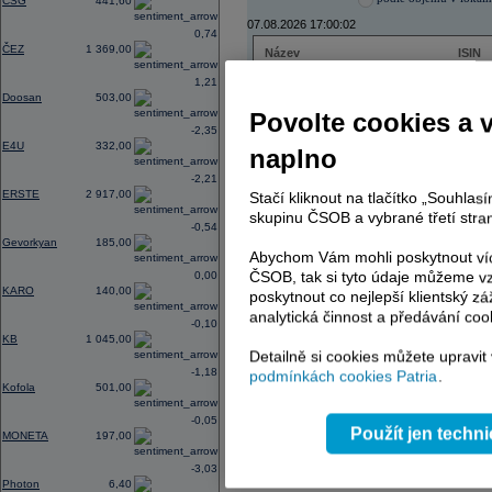
CSG
441,60
07.08.2026 17:00:02
0,74
ČEZ
1 369,00
Název
ISIN
ČEZ
CZ000
1,21
PHILIP MORRIS ČR
CS00
Doosan
503,00
ERSTE BANK
AT000
Povolte cookies a 
TMR
SK112
-2,35
E4U
332,00
naplno
-2,21
ERSTE
2 917,00
Stačí kliknout na tlačítko „Souhla
AD index - vývoj
skupinu ČSOB a vybrané třetí stran
-0,54
Region
Odeslat
Gevorkyan
185,00
select
Abychom Vám mohli poskytnout víc
ČSOB, tak si tyto údaje můžeme vz
0,00
KARO
140,00
poskytnout co nejlepší klientský zá
analytická činnost a předávání coo
-0,10
KB
1 045,00
Detailně si cookies můžete upravit
-1,18
podmínkách cookies Patria
.
Kofola
501,00
-0,05
Použít jen techn
MONETA
197,00
-3,03
Photon
6,40