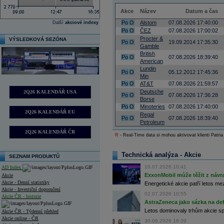
Akce
Název
Datum a čas
Po
O
Alstom
07.08.2026 17:40:00
Další
akciové indexy
Po
O
ČEZ
07.08.2026 17:00:02
Procter &
VÝSLEDKOVÁ SEZÓNA
Po
O
19.09.2014 17:35:30
Gamble
British
Po
O
07.08.2026 18:39:40
American
Lundin
Po
O
05.12.2012 17:45:36
Min
Po
O
AT&T
07.08.2026 21:59:57
Deutsche
2Q26 KALENDÁŘ USA
Po
O
07.08.2026 17:36:28
Borse
Po
O
Minoteries
07.08.2026 17:40:00
2Q26 KALENDÁŘ EU
Regal
Po
O
07.08.2026 18:39:40
Petroleum
2Q26 KALENDÁŘ ČR
R
- Real-Time data si mohou aktivovat klienti Patria
Technická analýza - Akcie
SEZNAM PRODUKTŮ
10.07.2026 10:41
AD Index
ExxonMobil může těžit z návrat
Akcie
Akcie - Denní statistiky
Energetické akcie patří letos me
Akcie - Investiční doporučení
02.07.2026 10:55
Akcie ČR - historie
AstraZeneca jako sázka na de
Letos dominovaly trhům akcie spoj
Akcie ČR - Týdenní přehled
Akcie online - ČR
30.06.2026 16:39