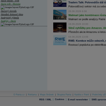
Akcie online - Svět
Traders Talk: Polovodiče dál tá
Akcie svět - Historie
Polovodičový sektor má za sebou
Akciový slovník
26.06.2026 6:06
Aktuální diskusní téma
Walmart jako kombinace růstu 
Analytický týdeník
Walmart se podle analýzy Patrie 
Analýzy - Akcie
18.06.2026 10:00
Silné vyhlídky pro Amazon. Ak
Analýzy společností - ČR
Přestože akcie Amazonu si letos
Analýzy společností - Střední Evropa
04.06.2026 13:06
RWE: Korekce může odeznít, n
Analýzy společností - Svět
Rostoucí poptávka po elektrifikac
Ankety a diskuze
Archiv - Analýzy online
Archiv - Deník událostí
Archiv - Flash analýzy (svět)
Archiv - Globální makroekonomické přehledy
Archiv - Horké Zprávy
Archiv - Kalendář událostí
Archiv - Měnová politika
Archiv - Měsíční makroekonomické přehledy
O Patria.cz
|
Reklama
|
Mapa Stránek
|
Skupina Patria
|
Kariéra v Patrii
|
Podmínky uží
Archiv - Souhrnné zprávy o vývoji ČR
|
Cookies
|
|
RSS / XML
E-mail newsletter
SMS zpravod
Archiv - Treasury alerty