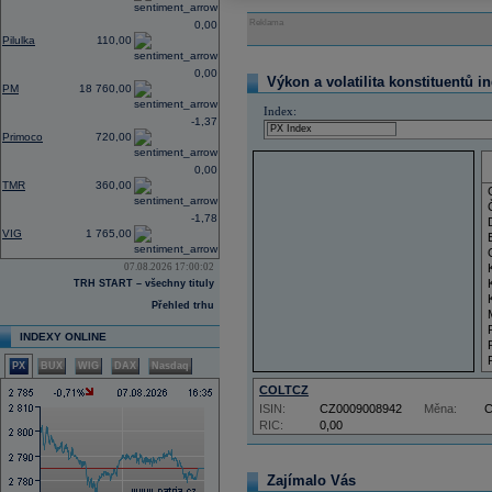
Reklama
0,00
Pilulka
110,00
0,00
Výkon a volatilita konstituentů i
PM
18 760,00
Index:
-1,37
Primoco
720,00
0,00
TMR
360,00
-1,78
VIG
1 765,00
07.08.2026 17:00:02
TRH START – všechny tituly
Přehled trhu
INDEXY ONLINE
PX
BUX
WIG
DAX
Nasdaq
COLTCZ
ISIN:
CZ0009008942
Měna:
RIC:
0,00
Zajímalo Vás