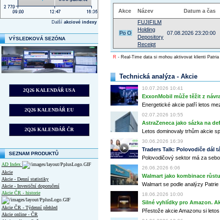
Akce
Název
Datum a čas
FUJIFILM
Další
akciové indexy
Holding
Po
O
07.08.2026 23:20:00
Depository
VÝSLEDKOVÁ SEZÓNA
Receipt
R
- Real-Time data si mohou aktivovat klienti Patria
Technická analýza - Akcie
10.07.2026 10:41
2Q26 KALENDÁŘ USA
ExxonMobil může těžit z návrat
Energetické akcie patří letos me
2Q26 KALENDÁŘ EU
02.07.2026 10:55
AstraZeneca jako sázka na de
2Q26 KALENDÁŘ ČR
Letos dominovaly trhům akcie spoj
30.06.2026 16:39
Traders Talk: Polovodiče dál tá
SEZNAM PRODUKTŮ
Polovodičový sektor má za sebou
AD Index
26.06.2026 6:06
Akcie
Walmart jako kombinace růstu 
Akcie - Denní statistiky
Walmart se podle analýzy Patrie 
Akcie - Investiční doporučení
Akcie ČR - historie
18.06.2026 10:00
Silné vyhlídky pro Amazon. Ak
Akcie ČR - Týdenní přehled
Přestože akcie Amazonu si letos
Akcie online - ČR