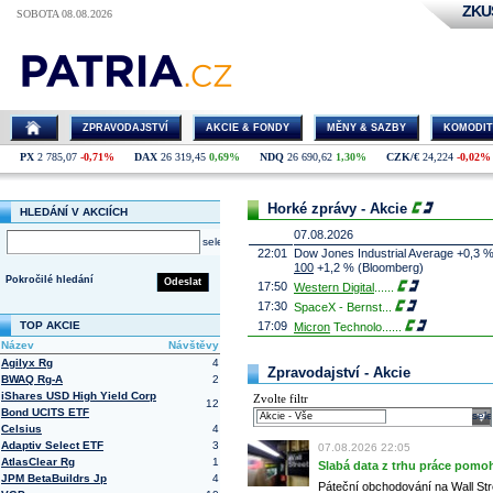
ZKU
SOBOTA 08.08.2026
ZPRAVODAJSTVÍ
AKCIE & FONDY
MĚNY & SAZBY
KOMODIT
PX
2 785,07
-0,71%
DAX
26 319,45
0,69%
NDQ
26 690,62
1,30%
CZK/€
24,224
-0,02%
Horké zprávy - Akcie
HLEDÁNÍ V AKCIÍCH
07.08.2026
select
22:01
Dow Jones Industrial Average +0,3 
100
+1,2 % (Bloomberg)
Pokročilé hledání
Odeslat
17:50
Western Digital
......
17:30
SpaceX - Bernst
...
TOP AKCIE
17:09
Micron
Technolo
......
Název
Návštěvy
16:47
Exxon
Mobil - T
......
Agilyx Rg
4
16:26
Objem obchodů s akciemi na pražské
Zpravodajství - Akcie
BWAQ Rg-A
2
obchodů za poslední rok je 0,665 mld
iShares USD High Yield Corp
Zvolte filtr
16:23
Zvýšení výroby balistických střel A
12
Bond UCITS ETF
nějakou dobu potrvá. Agentuře Reuter
sele
Armin Papperger. Společná výroba 
Celsius
4
doplnit arzenál Spojeným státům, kte
Adaptiv Select ETF
3
07.08.2026 22:05
(ČTK)
AtlasClear Rg
1
Slabá data z trhu práce pomoh
16:07
Conocophillips
......
JPM BetaBuildrs Jp
4
Páteční obchodování na Wall Stre