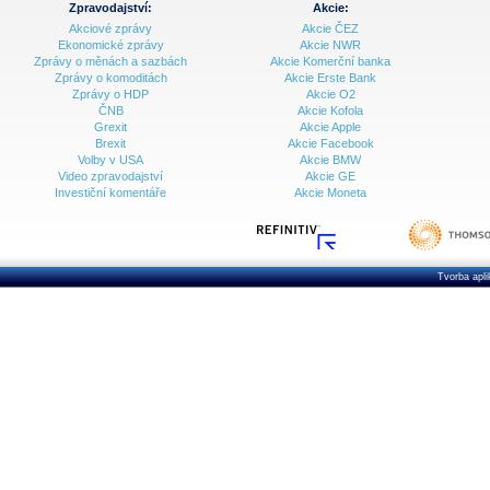
Zpravodajství:
Akcie:
Akciové zprávy
Akcie ČEZ
Archiv - Vývoj české koruny
Ekonomické zprávy
Akcie NWR
Zprávy o měnách a sazbách
Akcie Komerční banka
Archiv analýz - Makroukazatele
Zprávy o komoditách
Akcie Erste Bank
Zprávy o HDP
Akcie O2
Cenové indexy
Cenový kalkulátor
ČNB
Akcie Kofola
Ceny průmyslových výrobců - Data a prognózy
Grexit
Akcie Apple
(ČR)
Brexit
Akcie Facebook
Ceny průmyslových výrobců - Graf (ČR)
Volby v USA
Akcie BMW
Ceny průmyslových výrobců - Kalendář (ČR)
Video zpravodajství
Akcie GE
Ceny průmyslových výrobců - Zpravodajství
Investiční komentáře
Akcie Moneta
CORPORATE WEB SOLUTION
DATA EXPORT
Databanka - Akcie
Databanka - Ceny
Tvorba apl
Databanka - Ekonomický růst
Databanka - Indexy
Databanka - Měnové kurzy
Databanka - Trh práce
Databanka - Úrokové sazby
Databanka - Veřejné rozpočty