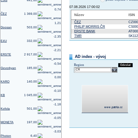
CSG
441,60
07.08.2026 17:00:02
0,74
ČEZ
1 369,00
Název
ISIN
ČEZ
CZ000
1,21
PHILIP MORRIS ČR
CS00
Doosan
503,00
ERSTE BANK
AT000
TMR
SK112
-2,35
E4U
332,00
-2,21
ERSTE
2 917,00
AD index - vývoj
-0,54
Region
Odeslat
Gevorkyan
185,00
select
0,00
KARO
140,00
-0,10
KB
1 045,00
-1,18
Kofola
501,00
-0,05
MONETA
197,00
-3,03
Photon
6,40